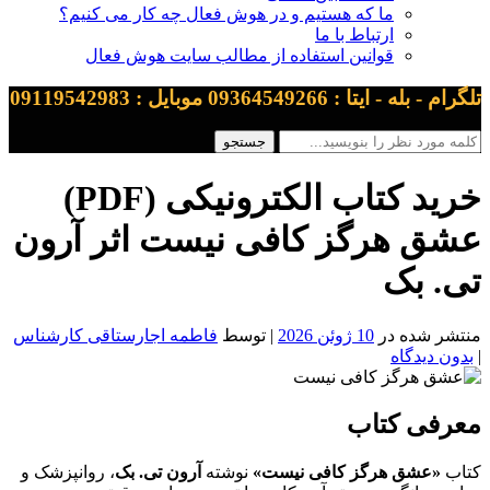
ما که هستیم و در هوش فعال چه کار می کنیم؟
ارتباط با ما
قوانین استفاده از مطالب سایت هوش فعال
تلگرام - بله - ایتا : 09364549266 موبایل : 09119542983
خرید کتاب الکترونیکی (PDF)
عشق هرگز کافی نیست اثر آرون
تی. بک
منتشر شده در
10 ژوئن 2026
| توسط
فاطمه اجارستاقی کارشناس
|
بدون دیدگاه
معرفی کتاب
کتاب
«عشق هرگز کافی نیست»
نوشته
آرون تی. بک
، روانپزشک و