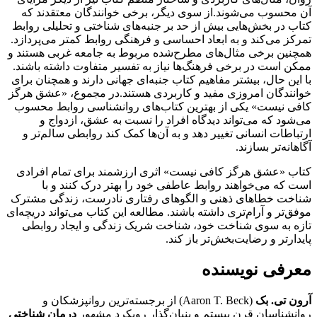
آن محسوب می‌شوند.از سوی دیگر، برخی خوانندگان معتقدند که
کتاب در بخش‌هایی بیش از حد بر جنبه‌های شناختی و تحلیلی روابط
تمرکز می‌کند و به ابعاد احساسی و فرهنگی روابط کمتر می‌پردازد.
همچنین برخی مثال‌های مطرح‌شده مربوط به جامعه غربی هستند و
ممکن است در برخی فرهنگ‌ها نیاز به تفسیر متفاوت داشته باشند.
با این حال، بیشتر مفاهیم کتاب جنبه‌ای جهانی دارند و همچنان برای
خوانندگان امروزی مفید و کاربردی هستند.در مجموع، «عشق هرگز
کافی نیست» یکی از بهترین کتاب‌های روانشناسی روابط محسوب
می‌شود که می‌تواند دیدگاه افراد را نسبت به عشق، ازدواج و
ارتباطات انسانی تغییر دهد و به آن‌ها کمک کند روابطی سالم‌تر و
آگاهانه‌تر بسازند.
کتاب «عشق هرگز کافی نیست» اثری ارزشمند برای تمام افرادی
است که می‌خواهند روابط عاطفی خود را بهتر درک کنند و با
شناخت خطاهای ذهنی و الگوهای رفتاری نادرست، زندگی مشترک
موفق‌تر و آرام‌تری داشته باشند. مطالعه این کتاب می‌تواند دریچه‌ای
تازه به سوی شناخت خود، شناخت شریک زندگی و ایجاد روابطی
پایدارتر و رضایت‌بخش‌تر باز کند.
معرفی نویسنده
آرون تی. بک
(Aaron T. Beck) از برجسته‌ترین روانپزشکان و
روانشناسان قرن بیستم و بنیان‌گذار رویکرد مشهور
درمان شناختی