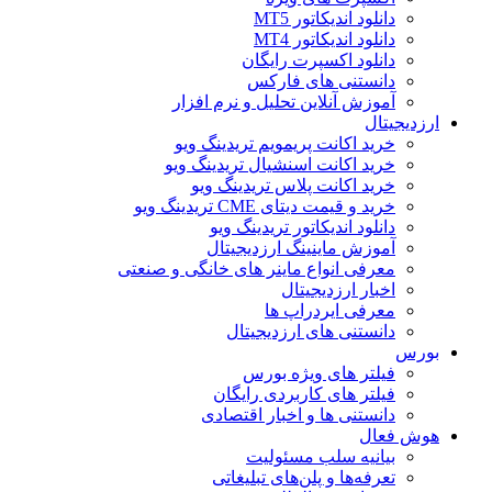
دانلود اندیکاتور MT5
دانلود اندیکاتور MT4
دانلود اکسپرت رایگان
دانستنی های فارکس
آموزش آنلاین تحلیل و نرم افزار
ارزدیجیتال
خرید اکانت پریمویم تریدینگ ویو
خرید اکانت اسنشیال تریدینگ ویو
خرید اکانت پلاس تریدینگ ویو
خرید و قیمت دیتای CME تریدینگ ویو
دانلود اندیکاتور تریدینگ ویو
آموزش ماینینگ ارزدیجیتال
معرفی انواع ماینر های خانگی و صنعتی
اخبار ارزدیجیتال
معرفی ایردراپ ها
دانستنی های ارزدیجیتال
بورس
فیلتر های ویژه بورس
فیلتر های کاربردی رایگان
دانستنی ها و اخبار اقتصادی
هوش فعال
بیانیه سلب مسئولیت
تعرفه‌ها و پلن‌های تبلیغاتی