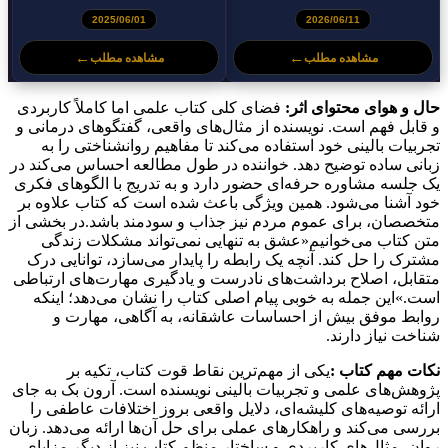
2025/06/01
2026/06/11
←
←
مشاهده مطلب
مشاهده مطلب
حال و هوای محتوای اثر:
فضای کلی کتاب علمی اما کاملاً کاربردی
و قابل فهم است. نویسنده از مثال‌های واقعی، گفتگوهای درمانی و
تجربیات بالینی خود استفاده می‌کند تا مفاهیم روانشناختی را به
زبانی ساده توضیح دهد. خواننده در طول مطالعه احساس می‌کند در
یک جلسه مشاوره حرفه‌ای حضور دارد و به تدریج با الگوهای فکری
خود آشنا می‌شود. همین ویژگی باعث شده است که کتاب علاوه بر
متخصصان، برای عموم مردم نیز جذاب و سودمند باشد.در بخشی از
متن کتاب می‌خوانیم«عشق به تنهایی نمی‌تواند مشکلات زندگی
مشترک را حل کند. آنچه یک رابطه را پایدار می‌سازد، توانایی درک
متقابل، اصلاح برداشت‌های نادرست و یادگیری مهارت‌های ارتباطی
است.»این جمله به خوبی پیام اصلی کتاب را نشان می‌دهد؛ اینکه
روابط موفق بیش از احساسات عاشقانه، به آگاهی، مهارت و
شناخت نیاز دارند.
نکات مهم کتاب :
یکی از مهم‌ترین نقاط قوت کتاب، تکیه بر
پژوهش‌های علمی و تجربیات بالینی نویسنده است. آرون بک به جای
ارائه توصیه‌های کلیشه‌ای، دلایل واقعی بروز اختلافات عاطفی را
بررسی می‌کند و راهکارهای عملی برای حل آن‌ها ارائه می‌دهد. زبان
روان، مثال‌های کاربردی و ساختار منظم کتاب نیز از دیگر مزایای