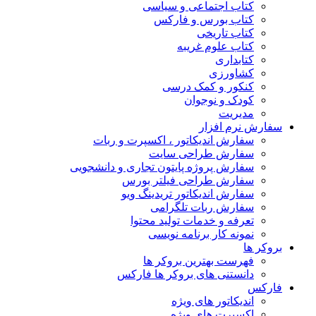
کتاب اجتماعی و سیاسی
کتاب بورس و فارکس
کتاب تاریخی
کتاب علوم غریبه
کتابداری
کشاورزی
کنکور و کمک‌ درسی
کودک و نوجوان
مدیریت
سفارش نرم افزار
سفارش اندیکاتور ، اکسپرت و ربات
سفارش طراحی سایت
سفارش پروژه پایتون تجاری و دانشجویی
سفارش طراحی فیلتر بورس
سفارش اندیکاتور تریدینگ ویو
سفارش ربات تلگرامی
تعرفه و خدمات تولید محتوا
نمونه کار برنامه نویسی
بروکر ها
فهرست بهترین بروکر ها
دانستنی های بروکر ها فارکس
فارکس
اندیکاتور های ویژه
اکسپرت های ویژه