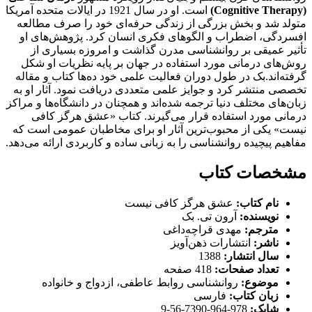
(Cognitive Therapy)
است. او در سال 1921 در ایالات متحده آمریکا
متولد شد و بخش بزرگی از زندگی حرفه‌ای خود را صرف مطالعه
افسردگی، اضطراب و الگوهای فکری انسان کرد. پژوهش‌های او
تأثیر عمیقی بر روانشناسی مدرن گذاشت و امروزه بسیاری از
روش‌های درمانی مورد استفاده در جهان بر پایه نظریات او شکل
گرفته‌اند.بک در طول دوران فعالیت علمی خود ده‌ها کتاب و مقاله
تخصصی منتشر کرد و جوایز علمی متعددی دریافت نمود. آثار او به
زبان‌های مختلف دنیا ترجمه شده‌اند و همچنان در دانشگاه‌ها و مراکز
درمانی مورد استفاده قرار می‌گیرند. کتاب «عشق هرگز کافی
نیست» یکی از محبوب‌ترین آثار او برای مخاطبان عمومی است که
مفاهیم پیچیده روانشناسی را به زبانی ساده و کاربردی ارائه می‌دهد.
مشخصات کتاب
نام کتاب:
عشق هرگز کافی نیست
نویسنده:
آرون تی. بک
مترجم:
مهدی قراچه‌داغی
ناشر:
انتشارات ذهن‌آویز
سال انتشار:
1388
تعداد صفحات:
418 صفحه
موضوع:
روانشناسی روابط عاطفی، ازدواج و خانواده
زبان کتاب:
فارسی
شابک:
978-964-7390-56-9