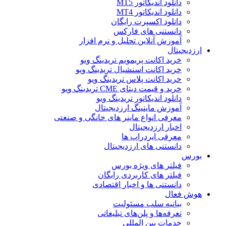
دانلود اندیکاتور MT5
دانلود اندیکاتور MT4
دانلود اکسپرت رایگان
دانستنی های فارکس
آموزش آنلاین تحلیل و نرم افزار
ارزدیجیتال
خرید اکانت پریمویم تریدینگ ویو
خرید اکانت اسنشیال تریدینگ ویو
خرید اکانت پلاس تریدینگ ویو
خرید و قیمت دیتای CME تریدینگ ویو
دانلود اندیکاتور تریدینگ ویو
آموزش ماینینگ ارزدیجیتال
معرفی انواع ماینر های خانگی و صنعتی
اخبار ارزدیجیتال
معرفی ایردراپ ها
دانستنی های ارزدیجیتال
بورس
فیلتر های ویژه بورس
فیلتر های کاربردی رایگان
دانستنی ها و اخبار اقتصادی
هوش فعال
بیانیه سلب مسئولیت
تعرفه‌ها و پلن‌های تبلیغاتی
خدمات بین المللی