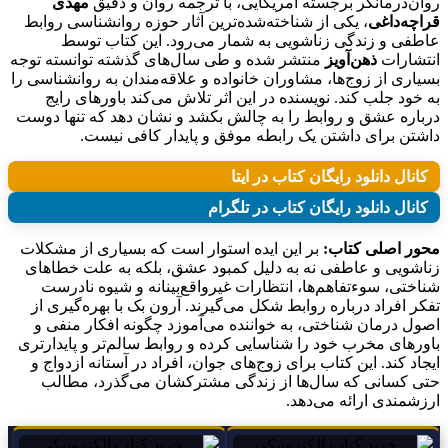
روان‌درمانگر برجسته آمریکایی، با ترجمه روان و دقیق
مهدی
قراچه‌داغی
، یکی از شناخته‌شده‌ترین آثار حوزه روانشناسی روابط
عاطفی و زندگی زناشویی به شمار می‌رود. این کتاب توسط
انتشارات
ذهن‌آویز
منتشر شده و طی سال‌های گذشته توانسته توجه
بسیاری از زوج‌ها، مشاوران خانواده و علاقه‌مندان به روانشناسی را
به خود جلب کند. نویسنده در این اثر تلاش می‌کند باورهای رایج
درباره عشق و روابط را به چالش بکشد و نشان دهد که تنها دوست
داشتن برای داشتن یک رابطه موفق و پایدار کافی نیست.
کانال دانلود رایگان کتاب در ایتا
کانال دانلود رایگان کتاب در تلگرام
محور اصلی کتاب:
بر این ایده استوار است که بسیاری از مشکلات
زناشویی و عاطفی نه به دلیل کمبود عشق، بلکه به علت خطاهای
شناختی، سوءتفاهم‌ها، انتظارات غیرواقع‌بینانه و شیوه نادرست
تفکر افراد درباره روابط شکل می‌گیرند. آرون بک با بهره‌گیری از
اصول درمان شناختی، به خواننده می‌آموزد چگونه افکار منفی و
باورهای مخرب خود را شناسایی کرده و روابط سالم‌تر و پایدارتری
ایجاد کند. این کتاب برای زوج‌های جوان، افراد در آستانه ازدواج و
حتی کسانی که سال‌ها از زندگی مشترکشان می‌گذرد، مطالب
ارزشمندی ارائه می‌دهد.