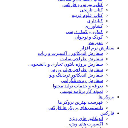
کتاب بورس و فارکس
کتاب تاریخی
کتاب علوم غریبه
کتابداری
کشاورزی
کنکور و کمک‌ درسی
کودک و نوجوان
مدیریت
سفارش نرم افزار
سفارش اندیکاتور ، اکسپرت و ربات
سفارش طراحی سایت
سفارش پروژه پایتون تجاری و دانشجویی
سفارش طراحی فیلتر بورس
سفارش اندیکاتور تریدینگ ویو
سفارش ربات تلگرامی
تعرفه و خدمات تولید محتوا
نمونه کار برنامه نویسی
بروکر ها
فهرست بهترین بروکر ها
دانستنی های بروکر ها فارکس
فارکس
اندیکاتور های ویژه
اکسپرت های ویژه