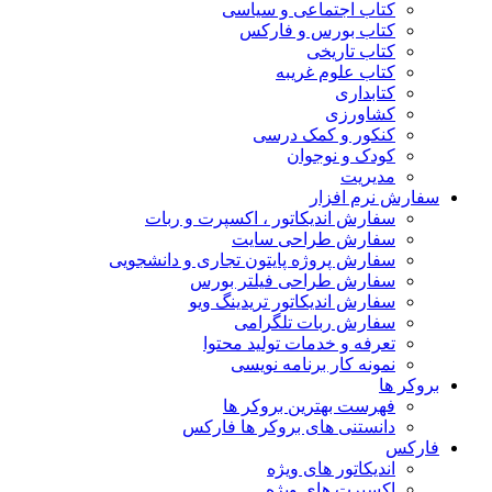
کتاب اجتماعی و سیاسی
کتاب بورس و فارکس
کتاب تاریخی
کتاب علوم غریبه
کتابداری
کشاورزی
کنکور و کمک‌ درسی
کودک و نوجوان
مدیریت
سفارش نرم افزار
سفارش اندیکاتور ، اکسپرت و ربات
سفارش طراحی سایت
سفارش پروژه پایتون تجاری و دانشجویی
سفارش طراحی فیلتر بورس
سفارش اندیکاتور تریدینگ ویو
سفارش ربات تلگرامی
تعرفه و خدمات تولید محتوا
نمونه کار برنامه نویسی
بروکر ها
فهرست بهترین بروکر ها
دانستنی های بروکر ها فارکس
فارکس
اندیکاتور های ویژه
اکسپرت های ویژه