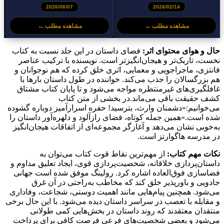
اثر ارنست همینگوی
2026/06/07
2026/02/14
←
←
مشاهده مطلب
مشاهده مطلب
حال و هوای محتوای اثر:
فضای داستان در این جلد نسبت به کتاب
نخست، تاریک‌تر و هیجان‌انگیزتر است. نویسنده با ترکیب عناصر
فانتزی، ماجراجویی و معمایی، اثری خلق کرده که هم نوجوانان و
هم بزرگسالان را جذب می‌کند. خواننده در طول داستان بارها با
غافلگیری‌های غیرمنتظره مواجه می‌شود و تا پایان کتاب مشتاق
کشف حقیقت باقی می‌ماند.در بخشی از متن کتاب
می‌خوانیم:«دشمنان وارث، بترسید! حفره اسرارآمیز دوباره گشوده
شده است.»همین جمله کوتاه، فضای رازآلود و دلهره‌آور داستان را
به‌خوبی نشان می‌دهد و آغازگر مجموعه‌ای از اتفاقات هیجان‌انگیز
در مدرسه هاگوارتز است.
نکات مهم کتاب:
از مهم‌ترین نقاط قوت کتاب می‌توان به
داستان‌پردازی خلاقانه، شخصیت‌پردازی قوی، ایجاد تعلیق مداوم و
فضاسازی فوق‌العاده اشاره کرد. رولینگ موفق شده است جهانی
جادویی و باورپذیر خلق کند که مخاطب به‌راحتی در آن غرق
می‌شود. همچنین پیام‌هایی مانند اهمیت دوستی، شجاعت، وفاداری
و مقابله با تعصب در سراسر داستان دیده می‌شود. با این حال برخی
منتقدان معتقدند که روند داستان در بخش‌هایی کمی طولانی
می‌شود و بعضی شخصیت‌های فرعی فرصت کافی برای پرداخت