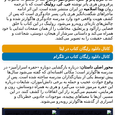
پرفروش هری پاتر نوشته
جی. کی. رولینگ
است که با ترجمه
روان
ویدا اسلامیه
در ایران منتشر شده است. این اثر ادامه
ماجراهای شگفت‌انگیز هری پاتر، پسر جادوگری است که پس از
کشف هویت واقعی خود وارد مدرسه جادوگری هاگوارتز شده و با
چالش‌های تازه‌ای روبه‌رو می‌شود. رولینگ در این کتاب با خلق
فضایی رازآلود و پرتعلیق، مخاطب را از همان صفحات ابتدایی با خود
همراه می‌کند و داستانی سرشار از هیجان، دوستی، شجاعت و
کشف حقیقت را به تصویر می‌کشد.
کانال دانلود رایگان کتاب در ایتا
کانال دانلود رایگان کتاب در تلگرام
محور اصلی داستان:
درباره بازگشایی دوباره «حفره اسرارآمیز» در
مدرسه هاگوارتز است؛ مکانی افسانه‌ای که گفته می‌شود سال‌ها
پیش توسط یکی از بنیان‌گذاران مدرسه ساخته شده است. پس از
وقوع حوادث عجیب و حمله به برخی دانش‌آموزان، شایعات درباره
این حفره مرموز شدت می‌گیرد و هری به همراه دوستانش، رون و
هرماینی، تصمیم می‌گیرند راز این اتفاقات را کشف کنند. در این
مسیر، آن‌ها با معماهای پیچیده، موجودات جادویی خطرناک و
اسراری از گذشته هاگوارتز روبه‌رو می‌شوند.