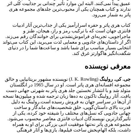
عمیق پیدا نمی‌کنند. البته این موارد تأثیر چندانی بر جذابیت کلی اثر
ندارند و کتاب همچنان یکی از محبوب‌ترین جلدهای مجموعه هری
پاتر به شمار می‌رود.
کتاب هری پاتر و حفره اسرارآمیز یکی از جذاب‌ترین آثار ادبیات
فانتزی جهان است که با ترکیب رمز و راز، هیجان، طنز و
ماجراجویی، تجربه‌ای فراموش‌نشدنی برای خوانندگان رقم می‌زند.
اگر از داستان‌های جادویی و معمایی لذت می‌برید، این کتاب می‌تواند
انتخابی بسیار مناسب برای شما باشد و ساعت‌ها شما را در دنیای
شگفت‌انگیز هاگوارتز غرق کند.
معرفی نویسنده
جی. کی. رولینگ
(J. K. Rowling) نویسنده مشهور بریتانیایی و خالق
مجموعه افسانه‌ای هری پاتر است. او در سال 1965 در انگلستان
متولد شد و با انتشار نخستین جلد هری پاتر به شهرتی جهانی دست
یافت. آثار رولینگ تاکنون به ده‌ها زبان ترجمه شده و میلیون‌ها نسخه
از آن‌ها در سراسر جهان به فروش رسیده است.رولینگ به دلیل
قدرت بالای داستان‌گویی، خلق شخصیت‌های ماندگار و ساخت
جهانی جادویی که نسل‌های مختلف را شیفته خود کرده، یکی از
تأثیرگذارترین نویسندگان ادبیات فانتزی معاصر محسوب می‌شود.
مجموعه هری پاتر نه‌تنها موفقیت ادبی بزرگی برای او به همراه
داشت، بلکه الهام‌بخش ساخت فیلم‌ها، بازی‌ها و آثار فرهنگی