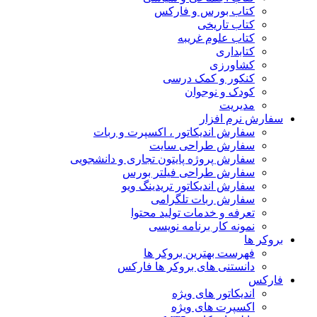
کتاب بورس و فارکس
کتاب تاریخی
کتاب علوم غریبه
کتابداری
کشاورزی
کنکور و کمک‌ درسی
کودک و نوجوان
مدیریت
سفارش نرم افزار
سفارش اندیکاتور ، اکسپرت و ربات
سفارش طراحی سایت
سفارش پروژه پایتون تجاری و دانشجویی
سفارش طراحی فیلتر بورس
سفارش اندیکاتور تریدینگ ویو
سفارش ربات تلگرامی
تعرفه و خدمات تولید محتوا
نمونه کار برنامه نویسی
بروکر ها
فهرست بهترین بروکر ها
دانستنی های بروکر ها فارکس
فارکس
اندیکاتور های ویژه
اکسپرت های ویژه