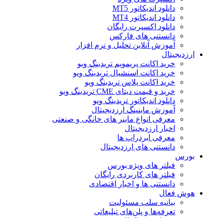
دانلود اندیکاتور MT5
دانلود اندیکاتور MT4
دانلود اکسپرت رایگان
دانستنی های فارکس
آموزش آنلاین تحلیل و نرم افزار
ارزدیجیتال
خرید اکانت پریمویم تریدینگ ویو
خرید اکانت اسنشیال تریدینگ ویو
خرید اکانت پلاس تریدینگ ویو
خرید و قیمت دیتای CME تریدینگ ویو
دانلود اندیکاتور تریدینگ ویو
آموزش ماینینگ ارزدیجیتال
معرفی انواع ماینر های خانگی و صنعتی
اخبار ارزدیجیتال
معرفی ایردراپ ها
دانستنی های ارزدیجیتال
بورس
فیلتر های ویژه بورس
فیلتر های کاربردی رایگان
دانستنی ها و اخبار اقتصادی
هوش فعال
بیانیه سلب مسئولیت
تعرفه‌ها و پلن‌های تبلیغاتی