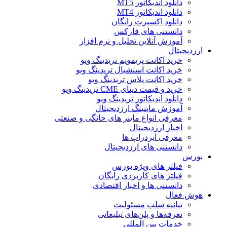
دانلود اندیکاتور MT5
دانلود اندیکاتور MT4
دانلود اکسپرت رایگان
دانستنی های فارکس
آموزش آنلاین تحلیل و نرم افزار
ارزدیجیتال
خرید اکانت پریمویم تریدینگ ویو
خرید اکانت اسنشیال تریدینگ ویو
خرید اکانت پلاس تریدینگ ویو
خرید و قیمت دیتای CME تریدینگ ویو
دانلود اندیکاتور تریدینگ ویو
آموزش ماینینگ ارزدیجیتال
معرفی انواع ماینر های خانگی و صنعتی
اخبار ارزدیجیتال
معرفی ایردراپ ها
دانستنی های ارزدیجیتال
بورس
فیلتر های ویژه بورس
فیلتر های کاربردی رایگان
دانستنی ها و اخبار اقتصادی
هوش فعال
بیانیه سلب مسئولیت
تعرفه‌ها و پلن‌های تبلیغاتی
خدمات بین المللی