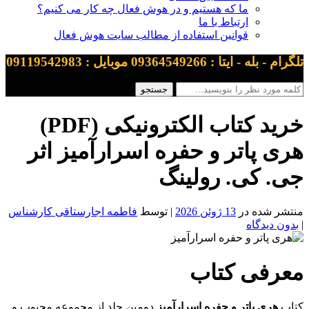
ما که هستیم و در هوش فعال چه کار می کنیم؟
ارتباط با ما
قوانین استفاده از مطالب سایت هوش فعال
تلگرام - بله - ایتا : 09364549266 موبایل : 09119542983
خرید کتاب الکترونیکی (PDF)
هری پاتر و حفره اسرارآمیز اثر
جی. کی. رولینگ
منتشر شده در
13 ژوئن 2026
| توسط
فاطمه اجارستاقی کارشناس
|
بدون دیدگاه
معرفی کتاب
کتاب
هری پاتر و حفره اسرارآمیز
دومین جلد از مجموعه محبوب و