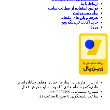
ارتباط با ما
قوانین استفاده از مطالب سایت
سلب مسعولیت
تعرفه و پلن های تبلیغاتی
خرید اکانت تریدینگ ویو
ورود
آدرس : مازندران، ساری، خیابان معلم، خیابان امام
هادی،کوچه امام هادی 12- وب سایت هوش فعال
شماره پشتیبانی : 09364549266
ساعت پاسخگویی 8 صبح تا ساعت 21