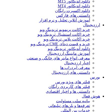
دانلود اندیکاتور MT5
دانلود اندیکاتور MT4
دانلود اکسپرت رایگان
دانستنی های فارکس
آموزش آنلاین تحلیل و نرم افزار
ارزدیجیتال
خرید اکانت پریمویم تریدینگ ویو
خرید اکانت اسنشیال تریدینگ ویو
خرید اکانت پلاس تریدینگ ویو
خرید و قیمت دیتای CME تریدینگ ویو
دانلود اندیکاتور تریدینگ ویو
آموزش ماینینگ ارزدیجیتال
معرفی انواع ماینر های خانگی و صنعتی
اخبار ارزدیجیتال
معرفی ایردراپ ها
دانستنی های ارزدیجیتال
بورس
فیلتر های ویژه بورس
فیلتر های کاربردی رایگان
دانستنی ها و اخبار اقتصادی
هوش فعال
بیانیه سلب مسئولیت
تعرفه‌ها و پلن‌های تبلیغاتی
خدمات بین المللی