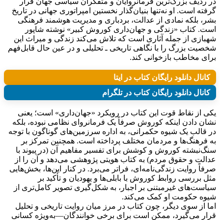
در ردیف بزرگ‌ترین فرمانروایان و متفکران سیاسی جهان قرار
گرفته است. او نه‌تنها بنیان‌گذار نخستین امپراتوری جهانی در تاریخ
بشر، بلکه نمادی از عدالت، بردباری و مدیریت هوشمند فرهنگی
است. کتاب «زندگی و جهان‌داری کوروش کبیر» نوشته شاپور
شهبازی از جمله آثاری است که تلاش می‌کند زندگی و میراث این
شخصیت بزرگ را با نگاهی تاریخی ـ تحلیلی و در عین حال قابل‌فهم
برای مخاطب بازخوانی کند.
کانال دانلود رایگان کتاب در ایتا
کانال دانلود رایگان کتاب در تلگرام
یکی از نقاط قوت این کتاب در رویکرد «جهان‌داری» است؛ یعنی
نشان دادن اینکه کوروش صرفاً یک فرمانروای نظامی نبوده، بلکه
در قالب یک شیوه حکمرانی، به اداره سرزمین‌های گوناگون با توجه
به فرهنگ‌ها و مردمان مختلف پرداخته است. همچنین تمرکز بر
سنگ‌نبشته کوروش و کوشش برای تفسیر مفاهیم آن (در پیوند با
عدالت و حقوق مردم) به کتاب هویتی پژوهشی می‌دهد و آن را از
صرفاً روایت زندگی‌نامه‌ای، فراتر می‌برد. در کنار این‌ها، بخش‌هایی
مثل بررسی روابط کوروش با بابلی‌ها و یهودیان و تأکید بر
سیاست‌های غیرمبتنی بر اجبار، به شکل‌گیری تصویر کامل‌تری از
شیوه حکومت او کمک می‌کند.
اما از سوی دیگر، چون کتاب در مرز میان روایت تاریخی و تحلیل
قرار می‌گیرد، ممکن است برای برخی خوانندگان—به‌ویژه کسانی