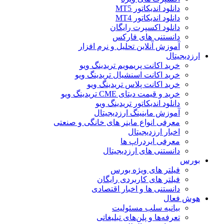
دانلود اندیکاتور MT5
دانلود اندیکاتور MT4
دانلود اکسپرت رایگان
دانستنی های فارکس
آموزش آنلاین تحلیل و نرم افزار
ارزدیجیتال
خرید اکانت پریمویم تریدینگ ویو
خرید اکانت اسنشیال تریدینگ ویو
خرید اکانت پلاس تریدینگ ویو
خرید و قیمت دیتای CME تریدینگ ویو
دانلود اندیکاتور تریدینگ ویو
آموزش ماینینگ ارزدیجیتال
معرفی انواع ماینر های خانگی و صنعتی
اخبار ارزدیجیتال
معرفی ایردراپ ها
دانستنی های ارزدیجیتال
بورس
فیلتر های ویژه بورس
فیلتر های کاربردی رایگان
دانستنی ها و اخبار اقتصادی
هوش فعال
بیانیه سلب مسئولیت
تعرفه‌ها و پلن‌های تبلیغاتی