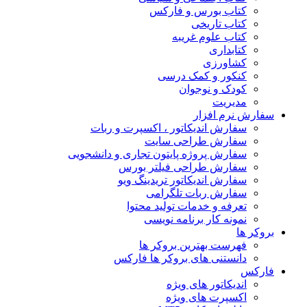
کتاب بورس و فارکس
کتاب تاریخی
کتاب علوم غریبه
کتابداری
کشاورزی
کنکور و کمک‌ درسی
کودک و نوجوان
مدیریت
سفارش نرم افزار
سفارش اندیکاتور ، اکسپرت و ربات
سفارش طراحی سایت
سفارش پروژه پایتون تجاری و دانشجویی
سفارش طراحی فیلتر بورس
سفارش اندیکاتور تریدینگ ویو
سفارش ربات تلگرامی
تعرفه و خدمات تولید محتوا
نمونه کار برنامه نویسی
بروکر ها
فهرست بهترین بروکر ها
دانستنی های بروکر ها فارکس
فارکس
اندیکاتور های ویژه
اکسپرت های ویژه