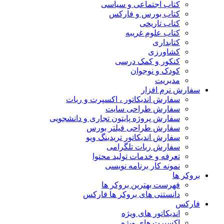
کتاب اجتماعی و سیاسی
کتاب بورس و فارکس
کتاب تاریخی
کتاب علوم غریبه
کتابداری
کشاورزی
کنکور و کمک‌ درسی
کودک و نوجوان
مدیریت
سفارش نرم افزار
سفارش اندیکاتور ، اکسپرت و ربات
سفارش طراحی سایت
سفارش پروژه پایتون تجاری و دانشجویی
سفارش طراحی فیلتر بورس
سفارش اندیکاتور تریدینگ ویو
سفارش ربات تلگرامی
تعرفه و خدمات تولید محتوا
نمونه کار برنامه نویسی
بروکر ها
فهرست بهترین بروکر ها
دانستنی های بروکر ها فارکس
فارکس
اندیکاتور های ویژه
اکسپرت های ویژه