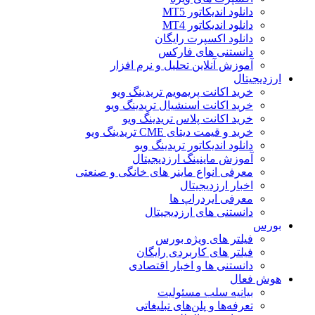
دانلود اندیکاتور MT5
دانلود اندیکاتور MT4
دانلود اکسپرت رایگان
دانستنی های فارکس
آموزش آنلاین تحلیل و نرم افزار
ارزدیجیتال
خرید اکانت پریمویم تریدینگ ویو
خرید اکانت اسنشیال تریدینگ ویو
خرید اکانت پلاس تریدینگ ویو
خرید و قیمت دیتای CME تریدینگ ویو
دانلود اندیکاتور تریدینگ ویو
آموزش ماینینگ ارزدیجیتال
معرفی انواع ماینر های خانگی و صنعتی
اخبار ارزدیجیتال
معرفی ایردراپ ها
دانستنی های ارزدیجیتال
بورس
فیلتر های ویژه بورس
فیلتر های کاربردی رایگان
دانستنی ها و اخبار اقتصادی
هوش فعال
بیانیه سلب مسئولیت
تعرفه‌ها و پلن‌های تبلیغاتی