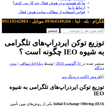
ما که هستیم و در هوش فعال چه کار می کنیم؟
ارتباط با ما
قوانین استفاده از مطالب سایت هوش فعال
تلگرام - بله - ایتا : 09364549266 موبایل : 09119542983
توزیع توکن ایردراپ‌های تلگرامی
به شیوه IEO چگونه است ؟
منتشر شده در
31 آگوست 2024
| توسط
دیانا اجارستاقی
|
بدون
دیدگاه
توزیع توکن ایردراپ‌های تلگرامی به شیوه
IEO
Initial Exchange Offering (IEO)
یکی از روش‌های نوین تأمین