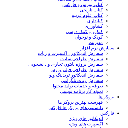
کتاب بورس و فارکس
کتاب تاریخی
کتاب علوم غریبه
کتابداری
کشاورزی
کنکور و کمک‌ درسی
کودک و نوجوان
مدیریت
سفارش نرم افزار
سفارش اندیکاتور ، اکسپرت و ربات
سفارش طراحی سایت
سفارش پروژه پایتون تجاری و دانشجویی
سفارش طراحی فیلتر بورس
سفارش اندیکاتور تریدینگ ویو
سفارش ربات تلگرامی
تعرفه و خدمات تولید محتوا
نمونه کار برنامه نویسی
بروکر ها
فهرست بهترین بروکر ها
دانستنی های بروکر ها فارکس
فارکس
اندیکاتور های ویژه
اکسپرت های ویژه