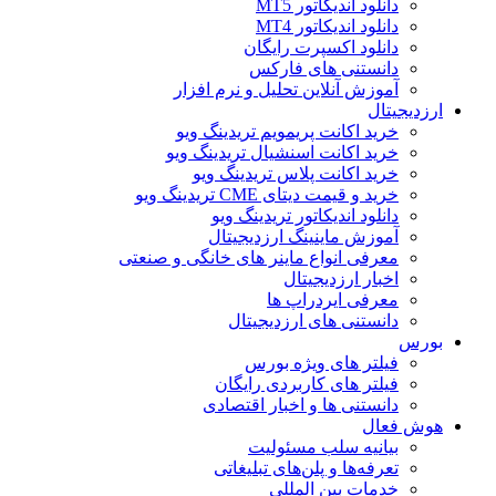
دانلود اندیکاتور MT5
دانلود اندیکاتور MT4
دانلود اکسپرت رایگان
دانستنی های فارکس
آموزش آنلاین تحلیل و نرم افزار
ارزدیجیتال
خرید اکانت پریمویم تریدینگ ویو
خرید اکانت اسنشیال تریدینگ ویو
خرید اکانت پلاس تریدینگ ویو
خرید و قیمت دیتای CME تریدینگ ویو
دانلود اندیکاتور تریدینگ ویو
آموزش ماینینگ ارزدیجیتال
معرفی انواع ماینر های خانگی و صنعتی
اخبار ارزدیجیتال
معرفی ایردراپ ها
دانستنی های ارزدیجیتال
بورس
فیلتر های ویژه بورس
فیلتر های کاربردی رایگان
دانستنی ها و اخبار اقتصادی
هوش فعال
بیانیه سلب مسئولیت
تعرفه‌ها و پلن‌های تبلیغاتی
خدمات بین المللی