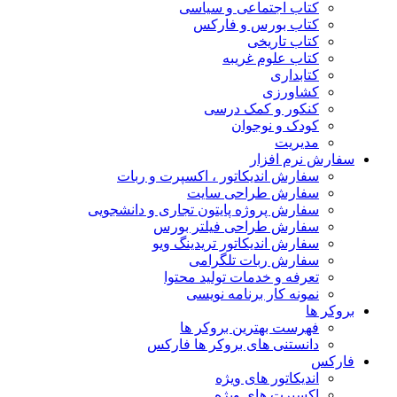
کتاب اجتماعی و سیاسی
کتاب بورس و فارکس
کتاب تاریخی
کتاب علوم غریبه
کتابداری
کشاورزی
کنکور و کمک‌ درسی
کودک و نوجوان
مدیریت
سفارش نرم افزار
سفارش اندیکاتور ، اکسپرت و ربات
سفارش طراحی سایت
سفارش پروژه پایتون تجاری و دانشجویی
سفارش طراحی فیلتر بورس
سفارش اندیکاتور تریدینگ ویو
سفارش ربات تلگرامی
تعرفه و خدمات تولید محتوا
نمونه کار برنامه نویسی
بروکر ها
فهرست بهترین بروکر ها
دانستنی های بروکر ها فارکس
فارکس
اندیکاتور های ویژه
اکسپرت های ویژه