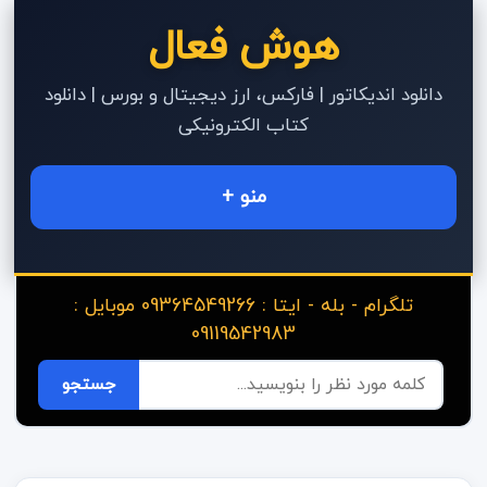
هوش فعال
دانلود اندیکاتور | فارکس، ارز دیجیتال و بورس | دانلود
کتاب الکترونیکی
منو +
تلگرام - بله - ایتا : 09364549266 موبایل :
09119542983