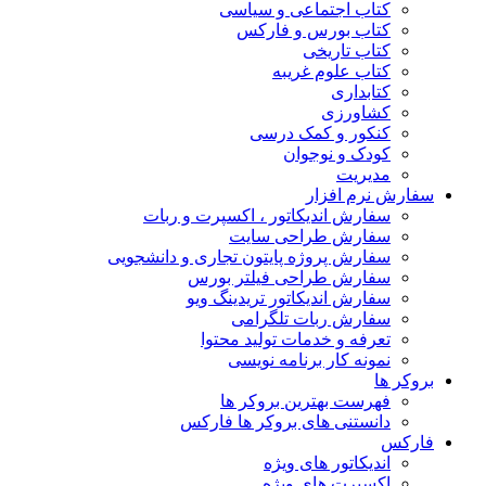
کتاب اجتماعی و سیاسی
کتاب بورس و فارکس
کتاب تاریخی
کتاب علوم غریبه
کتابداری
کشاورزی
کنکور و کمک‌ درسی
کودک و نوجوان
مدیریت
سفارش نرم افزار
سفارش اندیکاتور ، اکسپرت و ربات
سفارش طراحی سایت
سفارش پروژه پایتون تجاری و دانشجویی
سفارش طراحی فیلتر بورس
سفارش اندیکاتور تریدینگ ویو
سفارش ربات تلگرامی
تعرفه و خدمات تولید محتوا
نمونه کار برنامه نویسی
بروکر ها
فهرست بهترین بروکر ها
دانستنی های بروکر ها فارکس
فارکس
اندیکاتور های ویژه
اکسپرت های ویژه