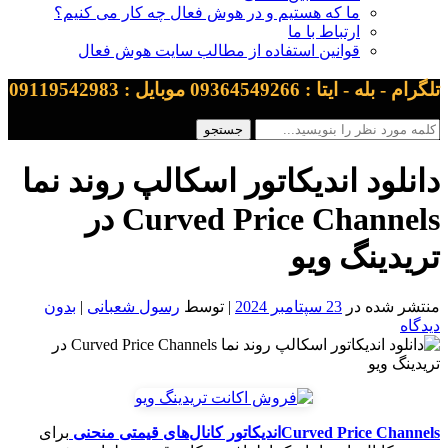
ما که هستیم و در هوش فعال چه کار می کنیم؟
ارتباط با ما
قوانین استفاده از مطالب سایت هوش فعال
تلگرام - بله - ایتا : 09364549266 موبایل : 09119542983
دانلود اندیکاتور اسکالپ روند نما
Curved Price Channels در
تریدینگ ویو
منتشر شده در
23 سپتامبر 2024
| توسط
رسول شعبانی
|
بدون
دیدگاه
Curved Price Channelsاندیکاتور کانال‌های قیمتی منحنی
برای