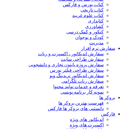
کتاب بورس و فارکس
کتاب تاریخی
کتاب علوم غریبه
کتابداری
کشاورزی
کنکور و کمک‌ درسی
کودک و نوجوان
مدیریت
سفارش نرم افزار
سفارش اندیکاتور ، اکسپرت و ربات
سفارش طراحی سایت
سفارش پروژه پایتون تجاری و دانشجویی
سفارش طراحی فیلتر بورس
سفارش اندیکاتور تریدینگ ویو
سفارش ربات تلگرامی
تعرفه و خدمات تولید محتوا
نمونه کار برنامه نویسی
بروکر ها
فهرست بهترین بروکر ها
دانستنی های بروکر ها فارکس
فارکس
اندیکاتور های ویژه
اکسپرت های ویژه