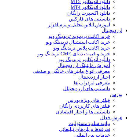
دانلود اندیکاتور MT5
دانلود اندیکاتور MT4
دانلود اکسپرت رایگان
دانستنی های فارکس
آموزش آنلاین تحلیل و نرم افزار
ارزدیجیتال
خرید اکانت پریمویم تریدینگ ویو
خرید اکانت اسنشیال تریدینگ ویو
خرید اکانت پلاس تریدینگ ویو
خرید و قیمت دیتای CME تریدینگ ویو
دانلود اندیکاتور تریدینگ ویو
آموزش ماینینگ ارزدیجیتال
معرفی انواع ماینر های خانگی و صنعتی
اخبار ارزدیجیتال
معرفی ایردراپ ها
دانستنی های ارزدیجیتال
بورس
فیلتر های ویژه بورس
فیلتر های کاربردی رایگان
دانستنی ها و اخبار اقتصادی
هوش فعال
بیانیه سلب مسئولیت
تعرفه‌ها و پلن‌های تبلیغاتی
خدمات بین المللی