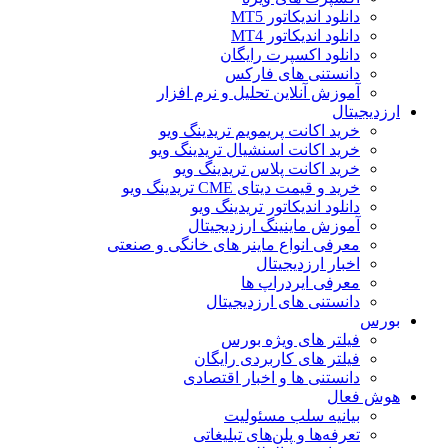
دانلود اندیکاتور MT5
دانلود اندیکاتور MT4
دانلود اکسپرت رایگان
دانستنی های فارکس
آموزش آنلاین تحلیل و نرم افزار
ارزدیجیتال
خرید اکانت پریمویم تریدینگ ویو
خرید اکانت اسنشیال تریدینگ ویو
خرید اکانت پلاس تریدینگ ویو
خرید و قیمت دیتای CME تریدینگ ویو
دانلود اندیکاتور تریدینگ ویو
آموزش ماینینگ ارزدیجیتال
معرفی انواع ماینر های خانگی و صنعتی
اخبار ارزدیجیتال
معرفی ایردراپ ها
دانستنی های ارزدیجیتال
بورس
فیلتر های ویژه بورس
فیلتر های کاربردی رایگان
دانستنی ها و اخبار اقتصادی
هوش فعال
بیانیه سلب مسئولیت
تعرفه‌ها و پلن‌های تبلیغاتی