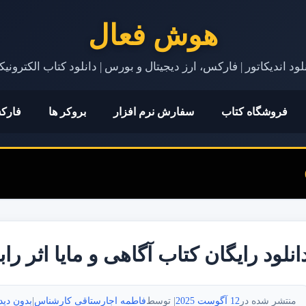
هوش فعال
لود اندیکاتور | فارکس، ارز دیجیتال و بورس | دانلود کتاب الکترونی
فروشگاه کتاب
سفارش نرم افزار
بروکر ها
فارک
انلود رایگان کتاب آگاهی و مایا اثر را
منتشر شده در
12 آگوست 2025
| توسط
فاطمه اجارستاقی کارشناس
|
بدون دید