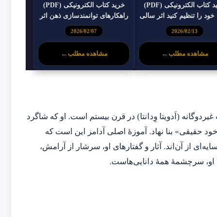
خرید کتاب الکترونیکی (PDF)
خرید کتاب الکترونیکی (PDF)
ود را تنظیم کنید اثر سالی
راهکارهای توانمندسازی ذهن اثر
گرت
ریچارد لویتون
2026/02/07
2026/02/13
مشاهده مطلب
←
مشاهده مطلب
←
مکاتب غیر‌دوگانه (اَدویتا وِدانتا) در قرن بیستم است. او که شاگرد
«خود حقیقی» بنا نهاد. آموزهٔ اصلی آدامز این است که
‌ای از آن‌اند. آثار و گفتارهای او، سرشار از آرامش،
، سرچشمهٔ همهٔ دانایی‌هاست.