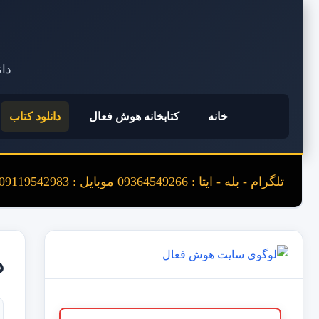
دان
خانه
کتابخانه هوش فعال
دانلود کتاب
تلگرام - بله - ایتا : 09364549266 موبایل : 09119542983
د