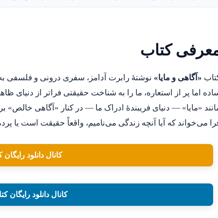
عرفی کتاب
تاب
«آگاهی و مایا»
نوشتهٔ رابرت آدامز، سفری درونی و فلسفی به
اده اما پر از استعاره، ما را به شناخت حقیقتی فراتر از دنیای ظا
انند «مایا» — دنیای فریبندهٔ ادراک ما — در کنار «آگاهی خالص» ب
را می‌خواند که آیا آنچه زندگی می‌نامیم، واقعاً حقیقت است یا پرده
کانال دانلود رایگان ک
کانال دانلود رایگان کت