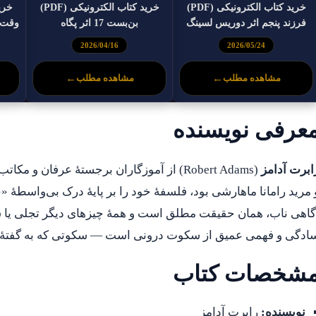
خرید کتاب الکترونیکی (PDF)
خرید کتاب الکترونیکی (PDF)
فرزند پنجم اثر دوریس لسینگ
بن‌بست 17 اثر پگاه
وقت خ
2026/04/16
2026/05/24
مشاهده مطلب
←
مشاهده مطلب
←
عرفی نویسنده
ابرت آدامز
(Robert Adams) از آموزگاران برجستهٔ عرفان و 
 مرید رامانا ماهارشی بود، فلسفهٔ خود را بر پایهٔ درک بی‌واسطهٔ 
گاهی ناب، همان حقیقت مطلق است و همهٔ چیزهای دیگر تجلی یا سایه
ادگی و فهمی عمیق از سکوت درونی است — سکوتی که به گفتهٔ او
شخصات کتاب
نویسنده:
رابرت آدامز