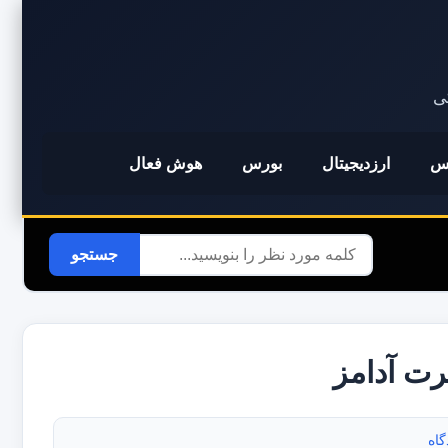
کی
س
ارزدیجیتال
بورس
هوش فعال
برت آدامز
گاه