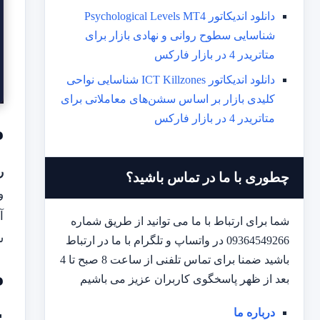
دانلود اندیکاتور Psychological Levels MT4
شناسایی سطوح روانی و نهادی بازار برای
متاتریدر 4 در بازار فارکس
دانلود اندیکاتور ICT Killzones شناسایی نواحی
کلیدی بازار بر اساس سشن‌های معاملاتی برای
متاتریدر 4 در بازار فارکس
م
ر
چطوری با ما در تماس باشید؟
و
آ
شما برای ارتباط با ما می توانید از طریق شماره
س
09364549266 در واتساپ و تلگرام با ما در ارتباط
باشید ضمنا برای تماس تلفنی از ساعت 8 صبح تا 4
م
بعد از ظهر پاسخگوی کاربران عزیز می باشیم
درباره ما