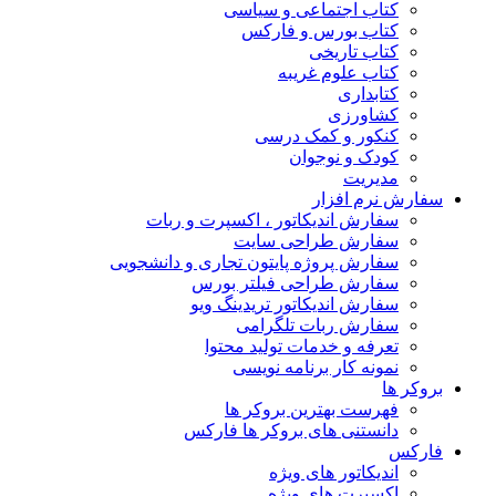
کتاب اجتماعی و سیاسی
کتاب بورس و فارکس
کتاب تاریخی
کتاب علوم غریبه
کتابداری
کشاورزی
کنکور و کمک‌ درسی
کودک و نوجوان
مدیریت
سفارش نرم افزار
سفارش اندیکاتور ، اکسپرت و ربات
سفارش طراحی سایت
سفارش پروژه پایتون تجاری و دانشجویی
سفارش طراحی فیلتر بورس
سفارش اندیکاتور تریدینگ ویو
سفارش ربات تلگرامی
تعرفه و خدمات تولید محتوا
نمونه کار برنامه نویسی
بروکر ها
فهرست بهترین بروکر ها
دانستنی های بروکر ها فارکس
فارکس
اندیکاتور های ویژه
اکسپرت های ویژه