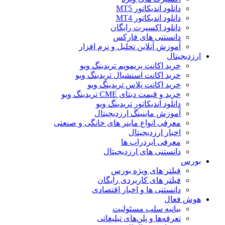
دانلود اندیکاتور MT5
دانلود اندیکاتور MT4
دانلود اکسپرت رایگان
دانستنی های فارکس
آموزش آنلاین تحلیل و نرم افزار
ارزدیجیتال
خرید اکانت پریمویم تریدینگ ویو
خرید اکانت اسنشیال تریدینگ ویو
خرید اکانت پلاس تریدینگ ویو
خرید و قیمت دیتای CME تریدینگ ویو
دانلود اندیکاتور تریدینگ ویو
آموزش ماینینگ ارزدیجیتال
معرفی انواع ماینر های خانگی و صنعتی
اخبار ارزدیجیتال
معرفی ایردراپ ها
دانستنی های ارزدیجیتال
بورس
فیلتر های ویژه بورس
فیلتر های کاربردی رایگان
دانستنی ها و اخبار اقتصادی
هوش فعال
بیانیه سلب مسئولیت
تعرفه‌ها و پلن‌های تبلیغاتی