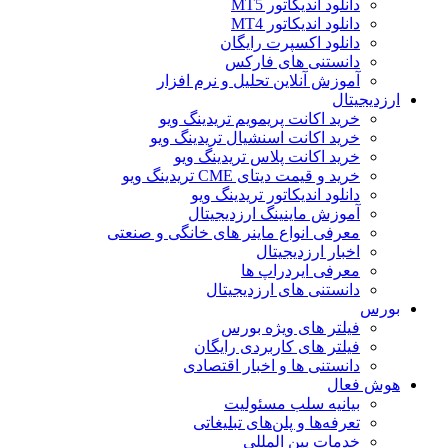
دانلود اندیکاتور MT5
دانلود اندیکاتور MT4
دانلود اکسپرت رایگان
دانستنی های فارکس
آموزش آنلاین تحلیل و نرم افزار
ارزدیجیتال
خرید اکانت پریمویم تریدینگ ویو
خرید اکانت اسنشیال تریدینگ ویو
خرید اکانت پلاس تریدینگ ویو
خرید و قیمت دیتای CME تریدینگ ویو
دانلود اندیکاتور تریدینگ ویو
آموزش ماینینگ ارزدیجیتال
معرفی انواع ماینر های خانگی و صنعتی
اخبار ارزدیجیتال
معرفی ایردراپ ها
دانستنی های ارزدیجیتال
بورس
فیلتر های ویژه بورس
فیلتر های کاربردی رایگان
دانستنی ها و اخبار اقتصادی
هوش فعال
بیانیه سلب مسئولیت
تعرفه‌ها و پلن‌های تبلیغاتی
خدمات بین المللی