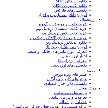
دانلود اندیکاتور MT4
دانلود اکسپرت رایگان
دانستنی های فارکس
آموزش آنلاین تحلیل و نرم افزار
ارزدیجیتال
خرید اکانت پریمویم تریدینگ ویو
خرید اکانت اسنشیال تریدینگ ویو
خرید اکانت پلاس تریدینگ ویو
خرید و قیمت دیتای CME تریدینگ ویو
دانلود اندیکاتور تریدینگ ویو
آموزش ماینینگ ارزدیجیتال
معرفی انواع ماینر های خانگی و صنعتی
اخبار ارزدیجیتال
معرفی ایردراپ ها
دانستنی های ارزدیجیتال
بورس
فیلتر های ویژه بورس
فیلتر های کاربردی رایگان
دانستنی ها و اخبار اقتصادی
هوش فعال
بیانیه سلب مسئولیت
تعرفه‌ها و پلن‌های تبلیغاتی
خدمات بین المللی
ما که هستیم و در هوش فعال چه کار می کنیم؟