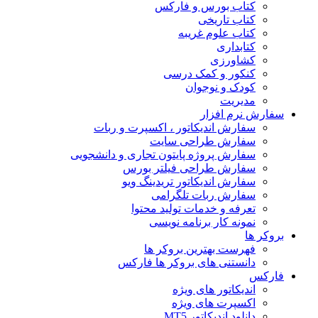
کتاب بورس و فارکس
کتاب تاریخی
کتاب علوم غریبه
کتابداری
کشاورزی
کنکور و کمک‌ درسی
کودک و نوجوان
مدیریت
سفارش نرم افزار
سفارش اندیکاتور ، اکسپرت و ربات
سفارش طراحی سایت
سفارش پروژه پایتون تجاری و دانشجویی
سفارش طراحی فیلتر بورس
سفارش اندیکاتور تریدینگ ویو
سفارش ربات تلگرامی
تعرفه و خدمات تولید محتوا
نمونه کار برنامه نویسی
بروکر ها
فهرست بهترین بروکر ها
دانستنی های بروکر ها فارکس
فارکس
اندیکاتور های ویژه
اکسپرت های ویژه
دانلود اندیکاتور MT5