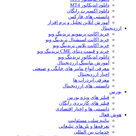
دانلود اندیکاتور MT4
دانلود اکسپرت رایگان
دانستنی های فارکس
آموزش آنلاین تحلیل و نرم افزار
ارزدیجیتال
خرید اکانت پریمویم تریدینگ ویو
خرید اکانت اسنشیال تریدینگ ویو
خرید اکانت پلاس تریدینگ ویو
خرید و قیمت دیتای CME تریدینگ ویو
دانلود اندیکاتور تریدینگ ویو
آموزش ماینینگ ارزدیجیتال
معرفی انواع ماینر های خانگی و صنعتی
اخبار ارزدیجیتال
معرفی ایردراپ ها
دانستنی های ارزدیجیتال
بورس
فیلتر های ویژه بورس
فیلتر های کاربردی رایگان
دانستنی ها و اخبار اقتصادی
هوش فعال
بیانیه سلب مسئولیت
تعرفه‌ها و پلن‌های تبلیغاتی
خدمات بین المللی