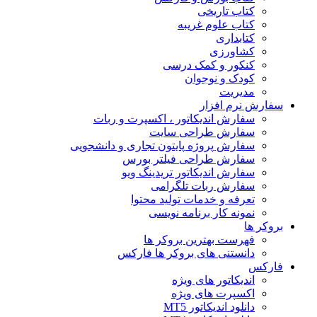
کتاب تاریخی
کتاب علوم غریبه
کتابداری
کشاورزی
کنکور و کمک‌ درسی
کودک و نوجوان
مدیریت
سفارش نرم افزار
سفارش اندیکاتور ، اکسپرت و ربات
سفارش طراحی سایت
سفارش پروژه پایتون تجاری و دانشجویی
سفارش طراحی فیلتر بورس
سفارش اندیکاتور تریدینگ ویو
سفارش ربات تلگرامی
تعرفه و خدمات تولید محتوا
نمونه کار برنامه نویسی
بروکر ها
فهرست بهترین بروکر ها
دانستنی های بروکر ها فارکس
فارکس
اندیکاتور های ویژه
اکسپرت های ویژه
دانلود اندیکاتور MT5