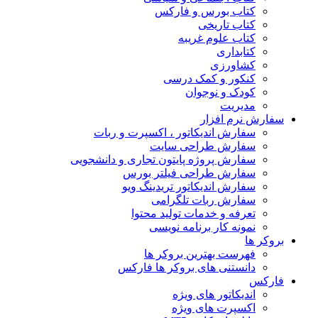
کتاب بورس و فارکس
کتاب تاریخی
کتاب علوم غریبه
کتابداری
کشاورزی
کنکور و کمک‌ درسی
کودک و نوجوان
مدیریت
سفارش نرم افزار
سفارش اندیکاتور ، اکسپرت و ربات
سفارش طراحی سایت
سفارش پروژه پایتون تجاری و دانشجویی
سفارش طراحی فیلتر بورس
سفارش اندیکاتور تریدینگ ویو
سفارش ربات تلگرامی
تعرفه و خدمات تولید محتوا
نمونه کار برنامه نویسی
بروکر ها
فهرست بهترین بروکر ها
دانستنی های بروکر ها فارکس
فارکس
اندیکاتور های ویژه
اکسپرت های ویژه