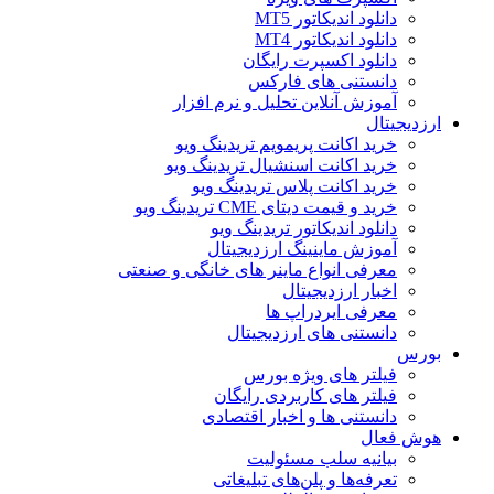
دانلود اندیکاتور MT5
دانلود اندیکاتور MT4
دانلود اکسپرت رایگان
دانستنی های فارکس
آموزش آنلاین تحلیل و نرم افزار
ارزدیجیتال
خرید اکانت پریمویم تریدینگ ویو
خرید اکانت اسنشیال تریدینگ ویو
خرید اکانت پلاس تریدینگ ویو
خرید و قیمت دیتای CME تریدینگ ویو
دانلود اندیکاتور تریدینگ ویو
آموزش ماینینگ ارزدیجیتال
معرفی انواع ماینر های خانگی و صنعتی
اخبار ارزدیجیتال
معرفی ایردراپ ها
دانستنی های ارزدیجیتال
بورس
فیلتر های ویژه بورس
فیلتر های کاربردی رایگان
دانستنی ها و اخبار اقتصادی
هوش فعال
بیانیه سلب مسئولیت
تعرفه‌ها و پلن‌های تبلیغاتی