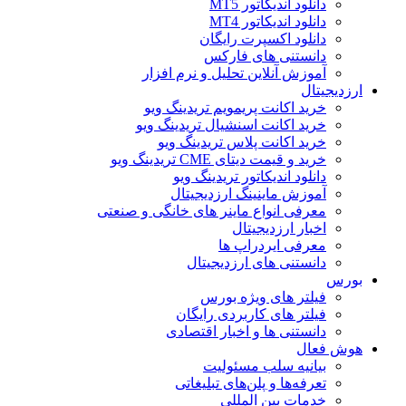
دانلود اندیکاتور MT5
دانلود اندیکاتور MT4
دانلود اکسپرت رایگان
دانستنی های فارکس
آموزش آنلاین تحلیل و نرم افزار
ارزدیجیتال
خرید اکانت پریمویم تریدینگ ویو
خرید اکانت اسنشیال تریدینگ ویو
خرید اکانت پلاس تریدینگ ویو
خرید و قیمت دیتای CME تریدینگ ویو
دانلود اندیکاتور تریدینگ ویو
آموزش ماینینگ ارزدیجیتال
معرفی انواع ماینر های خانگی و صنعتی
اخبار ارزدیجیتال
معرفی ایردراپ ها
دانستنی های ارزدیجیتال
بورس
فیلتر های ویژه بورس
فیلتر های کاربردی رایگان
دانستنی ها و اخبار اقتصادی
هوش فعال
بیانیه سلب مسئولیت
تعرفه‌ها و پلن‌های تبلیغاتی
خدمات بین المللی