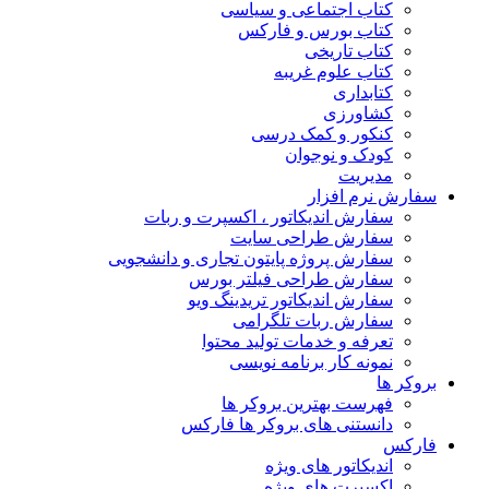
کتاب اجتماعی و سیاسی
کتاب بورس و فارکس
کتاب تاریخی
کتاب علوم غریبه
کتابداری
کشاورزی
کنکور و کمک‌ درسی
کودک و نوجوان
مدیریت
سفارش نرم افزار
سفارش اندیکاتور ، اکسپرت و ربات
سفارش طراحی سایت
سفارش پروژه پایتون تجاری و دانشجویی
سفارش طراحی فیلتر بورس
سفارش اندیکاتور تریدینگ ویو
سفارش ربات تلگرامی
تعرفه و خدمات تولید محتوا
نمونه کار برنامه نویسی
بروکر ها
فهرست بهترین بروکر ها
دانستنی های بروکر ها فارکس
فارکس
اندیکاتور های ویژه
اکسپرت های ویژه