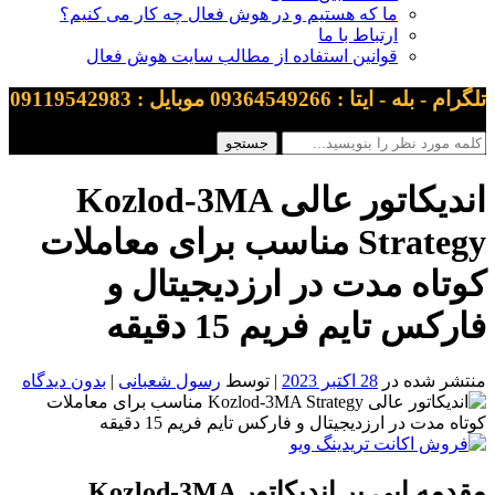
ما که هستیم و در هوش فعال چه کار می کنیم؟
ارتباط با ما
قوانین استفاده از مطالب سایت هوش فعال
تلگرام - بله - ایتا : 09364549266 موبایل : 09119542983
اندیکاتور عالی Kozlod-3MA
Strategy مناسب برای معاملات
کوتاه مدت در ارزدیجیتال و
فارکس تایم فریم 15 دقیقه
منتشر شده در
28 اکتبر 2023
| توسط
رسول شعبانی
|
بدون دیدگاه
مقدمه ایی بر اندیکاتور Kozlod-3MA