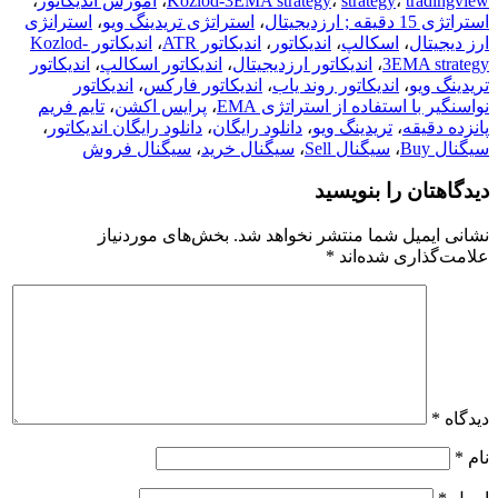
tradingview
،
strategy
،
Kozlod-3EMA strategy
،
آموزش اندیکاتور
،
استراتژی 15 دقیقه ; ارزدیجیتال
،
استراتژی تریدینگ ویو
،
استرانژی
ارز دیجیتال
،
اسکالپ
،
اندیکاتور
،
اندیکاتور ATR
،
اندیکاتور Kozlod-
3EMA strategy
،
اندیکاتور ارزدیجیتال
،
اندیکاتور اسکالپ
،
اندیکاتور
تریدینگ ویو
،
اندیکاتور روند یاب
،
اندیکاتور فارکس
،
اندیکاتور
نواسنگیر با استفاده از استراتژی EMA
،
پرایس اکشن
،
تایم فریم
پانزده دقیقه
،
تریدینگ ویو
،
دانلود رایگان
،
دانلود رایگان اندیکاتور
،
سیگنال Buy
،
سیگنال Sell
،
سیگنال خرید
،
سیگنال فروش
دیدگاهتان را بنویسید
نشانی ایمیل شما منتشر نخواهد شد.
بخش‌های موردنیاز
علامت‌گذاری شده‌اند
*
دیدگاه
*
نام
*