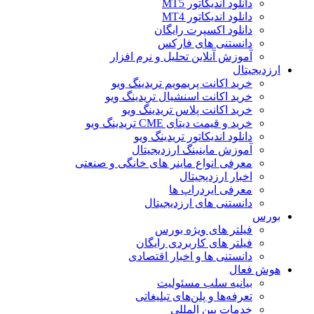
دانلود اندیکاتور MT5
دانلود اندیکاتور MT4
دانلود اکسپرت رایگان
دانستنی های فارکس
آموزش آنلاین تحلیل و نرم افزار
ارزدیجیتال
خرید اکانت پریمویم تریدینگ ویو
خرید اکانت اسنشیال تریدینگ ویو
خرید اکانت پلاس تریدینگ ویو
خرید و قیمت دیتای CME تریدینگ ویو
دانلود اندیکاتور تریدینگ ویو
آموزش ماینینگ ارزدیجیتال
معرفی انواع ماینر های خانگی و صنعتی
اخبار ارزدیجیتال
معرفی ایردراپ ها
دانستنی های ارزدیجیتال
بورس
فیلتر های ویژه بورس
فیلتر های کاربردی رایگان
دانستنی ها و اخبار اقتصادی
هوش فعال
بیانیه سلب مسئولیت
تعرفه‌ها و پلن‌های تبلیغاتی
خدمات بین المللی