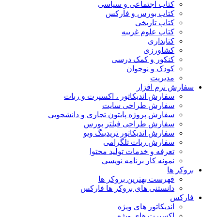
کتاب اجتماعی و سیاسی
کتاب بورس و فارکس
کتاب تاریخی
کتاب علوم غریبه
کتابداری
کشاورزی
کنکور و کمک‌ درسی
کودک و نوجوان
مدیریت
سفارش نرم افزار
سفارش اندیکاتور ، اکسپرت و ربات
سفارش طراحی سایت
سفارش پروژه پایتون تجاری و دانشجویی
سفارش طراحی فیلتر بورس
سفارش اندیکاتور تریدینگ ویو
سفارش ربات تلگرامی
تعرفه و خدمات تولید محتوا
نمونه کار برنامه نویسی
بروکر ها
فهرست بهترین بروکر ها
دانستنی های بروکر ها فارکس
فارکس
اندیکاتور های ویژه
اکسپرت های ویژه