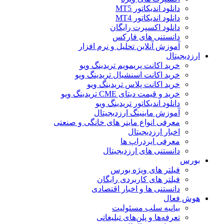
دانلود اندیکاتور MT5
دانلود اندیکاتور MT4
دانلود اکسپرت رایگان
دانستنی های فارکس
آموزش آنلاین تحلیل و نرم افزار
ارزدیجیتال
خرید اکانت پریمویم تریدینگ ویو
خرید اکانت اسنشیال تریدینگ ویو
خرید اکانت پلاس تریدینگ ویو
خرید و قیمت دیتای CME تریدینگ ویو
دانلود اندیکاتور تریدینگ ویو
آموزش ماینینگ ارزدیجیتال
معرفی انواع ماینر های خانگی و صنعتی
اخبار ارزدیجیتال
معرفی ایردراپ ها
دانستنی های ارزدیجیتال
بورس
فیلتر های ویژه بورس
فیلتر های کاربردی رایگان
دانستنی ها و اخبار اقتصادی
هوش فعال
بیانیه سلب مسئولیت
تعرفه‌ها و پلن‌های تبلیغاتی