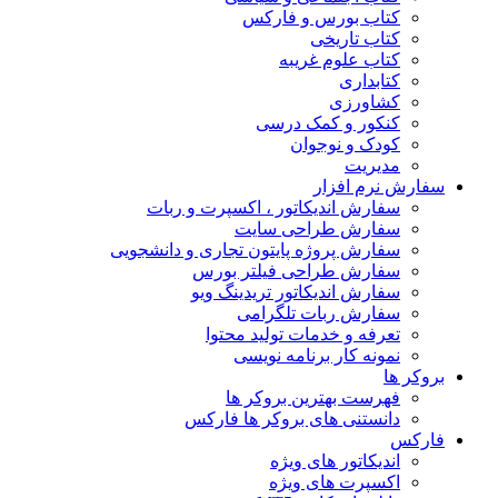
کتاب بورس و فارکس
کتاب تاریخی
کتاب علوم غریبه
کتابداری
کشاورزی
کنکور و کمک‌ درسی
کودک و نوجوان
مدیریت
سفارش نرم افزار
سفارش اندیکاتور ، اکسپرت و ربات
سفارش طراحی سایت
سفارش پروژه پایتون تجاری و دانشجویی
سفارش طراحی فیلتر بورس
سفارش اندیکاتور تریدینگ ویو
سفارش ربات تلگرامی
تعرفه و خدمات تولید محتوا
نمونه کار برنامه نویسی
بروکر ها
فهرست بهترین بروکر ها
دانستنی های بروکر ها فارکس
فارکس
اندیکاتور های ویژه
اکسپرت های ویژه