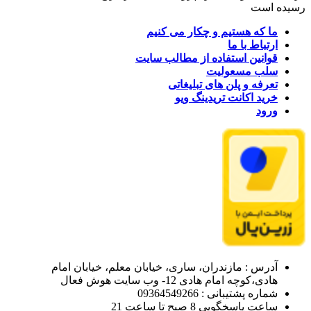
رسیده است
ما که هستیم و چکار می کنیم
ارتباط با ما
قوانین استفاده از مطالب سایت
سلب مسعولیت
تعرفه و پلن های تبلیغاتی
خرید اکانت تریدینگ ویو
ورود
آدرس : مازندران، ساری، خیابان معلم، خیابان امام
هادی،کوچه امام هادی 12- وب سایت هوش فعال
شماره پشتیبانی : 09364549266
ساعت پاسخگویی 8 صبح تا ساعت 21