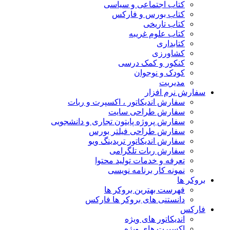
کتاب اجتماعی و سیاسی
کتاب بورس و فارکس
کتاب تاریخی
کتاب علوم غریبه
کتابداری
کشاورزی
کنکور و کمک‌ درسی
کودک و نوجوان
مدیریت
سفارش نرم افزار
سفارش اندیکاتور ، اکسپرت و ربات
سفارش طراحی سایت
سفارش پروژه پایتون تجاری و دانشجویی
سفارش طراحی فیلتر بورس
سفارش اندیکاتور تریدینگ ویو
سفارش ربات تلگرامی
تعرفه و خدمات تولید محتوا
نمونه کار برنامه نویسی
بروکر ها
فهرست بهترین بروکر ها
دانستنی های بروکر ها فارکس
فارکس
اندیکاتور های ویژه
اکسپرت های ویژه