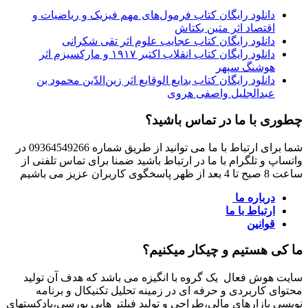
دانلود رایگان کتاب فرمول‌های مهم فیزیک و ریاضیات و
اقتصاد اثر متین بکتاش
دانلود رایگان کتاب عجایب علوم اثر تقی شکرانی
دانلود رایگان کتاب انقلاب اکتبر ۱۹۱۷ و مارکسیزم اثر
هوشنگ سپهر
دانلود رایگان کتاب بدایع الوقایع اثر زین‌الدّین محمود بن
عبدالجلیل واصفی هروی
چطوری با ما در تماس باشید؟
شما برای ارتباط با ما می توانید از طریق شماره 09364549266 در
واتساپ و تلگرام با ما در ارتباط باشید ضمنا برای تماس تلفنی از
ساعت 8 صبح تا 4 بعد از ظهر پاسخگوی کاربران عزیز می باشیم
درباره ما
ارتباط با ما
قوانین
ما کی هستیم و چیکار میکنیم؟
سایت هوش فعال یک گروه با انگیزه می باشد که هدف آن تولید
محتوای کاربردی و حرفه ای در زمینه تحلیل تکنیکال و برنامه
نویسی بازارهای مالی،طراحی و تولید فیلتر هایی بورسی،پادکستهای