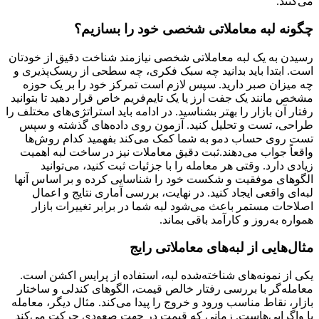
می‌کنند.
چگونه لبه معاملاتی شخصی خود را بسازیم؟
رسیدن به یک لبه معاملاتی شخصی نیازمند شناخت دقیق از خودتان
است. ابتدا باید بدانید چه سبک فکری، چه سطحی از ریسک‌پذیری و
چه میزان صبر دارید. سپس لازم است تمرکز خود را بر یک حوزه
مشخص مانند یک جفت ارز یا یک تایم‌فریم خاص قرار دهید تا بتوانید
رفتار آن بازار را بهتر بشناسید. در ادامه باید استراتژی‌های مختلف را
طراحی، تست و تحلیل کنید. آزمون روی داده‌های گذشته و سپس
تست روی حساب دمو به شما کمک می‌کند بفهمید کدام روش‌ها
واقعاً جواب می‌دهند.ثبت دقیق معاملات نیز در ساخت لبه اهمیت
زیادی دارد. وقتی هر معامله را با جزئیات ثبت کنید، می‌توانید
الگوهای موفقیت و شکست خود را شناسایی کرده و بر اساس آنها
لبه‌ای واقعی ایجاد کنید. در نهایت، بررسی آماری نتایج و اعمال
اصلاحات مستمر باعث می‌شود لبه شما در برابر تغییرات بازار
همواره به‌روز و کارآمد باقی بماند.
مثال‌هایی از لبه‌های معاملاتی رایج
یکی از نمونه‌های شناخته‌شده لبه، استفاده از پرایس اکشن است.
معامله‌گر با بررسی رفتار خالص قیمت، الگوهای کندلی و ساختار
بازار، نقاط مناسب ورود و خروج را پیدا می‌کند. مثال دیگر، معامله
با واگرایی‌هاست. زمانی که قیمت در جهت صعودی حرکت می‌کند