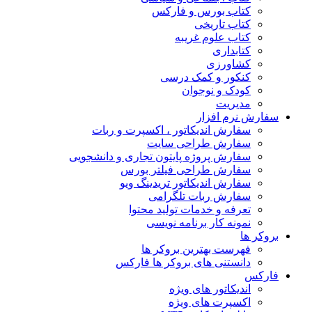
کتاب بورس و فارکس
کتاب تاریخی
کتاب علوم غریبه
کتابداری
کشاورزی
کنکور و کمک‌ درسی
کودک و نوجوان
مدیریت
سفارش نرم افزار
سفارش اندیکاتور ، اکسپرت و ربات
سفارش طراحی سایت
سفارش پروژه پایتون تجاری و دانشجویی
سفارش طراحی فیلتر بورس
سفارش اندیکاتور تریدینگ ویو
سفارش ربات تلگرامی
تعرفه و خدمات تولید محتوا
نمونه کار برنامه نویسی
بروکر ها
فهرست بهترین بروکر ها
دانستنی های بروکر ها فارکس
فارکس
اندیکاتور های ویژه
اکسپرت های ویژه