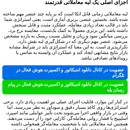
اجزای اصلی یک لبه معاملاتی قدرتمند
لبه معاملاتی زمانی قابل اتکا است که بر پایه چند عنصر مهم ساخته
شده باشد. نخستین عنصر، برتری آماری است. یعنی استراتژی شما
باید در قالب تعداد زیادی معامله، عملکرد مثبت و قابل سنجش
داشته باشد. این برتری معمولاً به کمک بک‌تست، مقایسه نرخ برد،
بررسی میانگین سود و زیان و تحلیل نسبت ریسک به بازده مشخص
می‌شود. عنصر مهم دیگری که در شکل‌گیری لبه نقش دارد،
تکرارپذیری است. به این معنا که استراتژی باید در شرایط مشابه
بازار نتایج مشابهی ایجاد کند و عملکرد آن وابسته به شانس یا
رویدادهای تصادفی نباشد.
عضویت در کانال دانلود اندیکاتور و اکسپرت هوش فعال در
تلگرام
عضویت در کانال دانلود اندیکاتور و اکسپرت هوش فعال در پیام
رسان بله
در کنار این موارد، قابلیت اجرای عملی نیز اهمیت زیادی دارد. برخی
استراتژی‌ها روی کاغذ بسیار دقیق و سودآور به نظر می‌رسند، اما
وقتی در بازار واقعی اجرا می‌شوند تحت تأثیر عواملی مانند اسپرد،
اسلیپیج یا فشار روانی معامله‌گر، کارایی خود را از دست می‌دهند.
همچنین لبه معاملاتی باید با شخصیت معامله‌گر همخوانی داشته
باشد. به‌عنوان نمونه، سبک‌های کوتاه‌مدت برای فردی که صبور