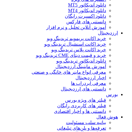
دانلود اندیکاتور MT5
دانلود اندیکاتور MT4
دانلود اکسپرت رایگان
دانستنی های فارکس
آموزش آنلاین تحلیل و نرم افزار
ارزدیجیتال
خرید اکانت پریمویم تریدینگ ویو
خرید اکانت اسنشیال تریدینگ ویو
خرید اکانت پلاس تریدینگ ویو
خرید و قیمت دیتای CME تریدینگ ویو
دانلود اندیکاتور تریدینگ ویو
آموزش ماینینگ ارزدیجیتال
معرفی انواع ماینر های خانگی و صنعتی
اخبار ارزدیجیتال
معرفی ایردراپ ها
دانستنی های ارزدیجیتال
بورس
فیلتر های ویژه بورس
فیلتر های کاربردی رایگان
دانستنی ها و اخبار اقتصادی
هوش فعال
بیانیه سلب مسئولیت
تعرفه‌ها و پلن‌های تبلیغاتی