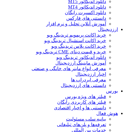
دانلود اندیکاتور MT5
دانلود اندیکاتور MT4
دانلود اکسپرت رایگان
دانستنی های فارکس
آموزش آنلاین تحلیل و نرم افزار
ارزدیجیتال
خرید اکانت پریمویم تریدینگ ویو
خرید اکانت اسنشیال تریدینگ ویو
خرید اکانت پلاس تریدینگ ویو
خرید و قیمت دیتای CME تریدینگ ویو
دانلود اندیکاتور تریدینگ ویو
آموزش ماینینگ ارزدیجیتال
معرفی انواع ماینر های خانگی و صنعتی
اخبار ارزدیجیتال
معرفی ایردراپ ها
دانستنی های ارزدیجیتال
بورس
فیلتر های ویژه بورس
فیلتر های کاربردی رایگان
دانستنی ها و اخبار اقتصادی
هوش فعال
بیانیه سلب مسئولیت
تعرفه‌ها و پلن‌های تبلیغاتی
خدمات بین المللی