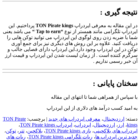
نتیجه گیری :
در این مقاله به معرفی ایردراپ
TON Pirate kings
پرداختیم. این
ایردراپ تلگرامی مانند همستر از نوع
“Tap to earn “
می باشد یعنی
شما با ضربه زدن روی لوگوی این ایردراپ می توانید توکن هایی را
دریافت کنید. علاوه بر این روش های دیگری نیز برای جمع آوری
توکن در این ایردراپ وجود دارد.این ایردراپ دارای فصایی جالب و
سرگرم کننده است . از زمان لیست شدن این ایردراپ و قیمت ارز
آن خبر رسمی نداریم .
سخنان پایانی :
با سپاس از همراهی شما تا انتهای این مقاله
به امید کسب درآمد های دلاری از این ایردراپ
دسته:
ارزدیجیتال
،
معرفی ایردراپ های جدید
| برچسب:
TON Pirate
kings
،
ارز
،
ارزدیجیتال
،
ایردراپ
،
ایردراپ TON Pirate kings
،
ایردراپ های بلاکچینی
،
بازی TON Pirate kings
،
بلاکچین
،
تتر
،
توکن
،
جدید ترین ایردراپ ها
،
ربات تلگرامی TON Pirate kings
،
ربات های