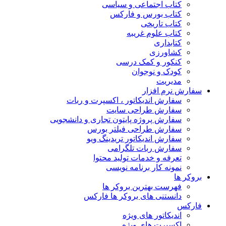
کتاب اجتماعی و سیاسی
کتاب بورس و فارکس
کتاب تاریخی
کتاب علوم غریبه
کتابداری
کشاورزی
کنکور و کمک‌ درسی
کودک و نوجوان
مدیریت
سفارش نرم افزار
سفارش اندیکاتور ، اکسپرت و ربات
سفارش طراحی سایت
سفارش پروژه پایتون تجاری و دانشجویی
سفارش طراحی فیلتر بورس
سفارش اندیکاتور تریدینگ ویو
سفارش ربات تلگرامی
تعرفه و خدمات تولید محتوا
نمونه کار برنامه نویسی
بروکر ها
فهرست بهترین بروکر ها
دانستنی های بروکر ها فارکس
فارکس
اندیکاتور های ویژه
اکسپرت های ویژه