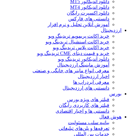
دانلود اندیکاتور MT5
دانلود اندیکاتور MT4
دانلود اکسپرت رایگان
دانستنی های فارکس
آموزش آنلاین تحلیل و نرم افزار
ارزدیجیتال
خرید اکانت پریمویم تریدینگ ویو
خرید اکانت اسنشیال تریدینگ ویو
خرید اکانت پلاس تریدینگ ویو
خرید و قیمت دیتای CME تریدینگ ویو
دانلود اندیکاتور تریدینگ ویو
آموزش ماینینگ ارزدیجیتال
معرفی انواع ماینر های خانگی و صنعتی
اخبار ارزدیجیتال
معرفی ایردراپ ها
دانستنی های ارزدیجیتال
بورس
فیلتر های ویژه بورس
فیلتر های کاربردی رایگان
دانستنی ها و اخبار اقتصادی
هوش فعال
بیانیه سلب مسئولیت
تعرفه‌ها و پلن‌های تبلیغاتی
خدمات بین المللی