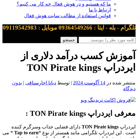
ما که هستیم و در هوش فعال چه کار می کنیم؟
ارتباط با ما
قوانین استفاده از مطالب سایت هوش فعال
تلگرام - بله - ایتا : 09364549266 موبایل : 09119542983
آموزش کسب درآمد دلاری از
ایردراپ TON Pirate kings
منتشر شده در
14 آگوست 2024
| توسط
دیانا اجارستاقی
|
بدون
دیدگاه
معرفی ایردراپ TON Pirate kings :
ایردراپ
TON Pirate kings
دارای فضایی جذاب وسرگرم کننده
است . این ایردراپ تلگرامی مانند همستر از نوع
“Tap to earn “
می