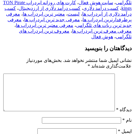
تلگرامی
،
سایت هوش فعال
،
کارت های روزانه ایردراپ TON Pirate
kings
،
کسب درآمد دلاری
،
کسب درآمد دلاری از ارزدیجیتال
،
کسب
درآمد دلاری از ایردراپ ها
،
لیست
،
معتبر ترین ایردراپ ها
،
معرفی
پرطرفدارترین ایردراپ ها
،
معرفی جدید ترین ایردراپ ها
،
معرفی
جدید ترین ربات های تلگرامی
،
معرفی معتبر ترین ایردراپ ها
،
معرفی معرف ترین ایردراپ ها
،
معروف ترین ایردراپ های
تلگرامی
،
هوش فعال
دیدگاهتان را بنویسید
نشانی ایمیل شما منتشر نخواهد شد.
بخش‌های موردنیاز
علامت‌گذاری شده‌اند
*
دیدگاه
*
نام
*
ایمیل
*