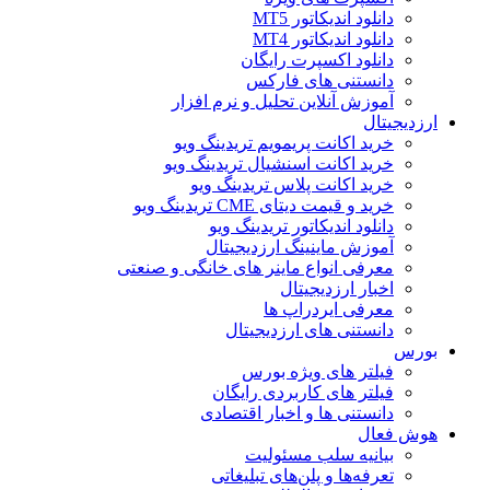
دانلود اندیکاتور MT5
دانلود اندیکاتور MT4
دانلود اکسپرت رایگان
دانستنی های فارکس
آموزش آنلاین تحلیل و نرم افزار
ارزدیجیتال
خرید اکانت پریمویم تریدینگ ویو
خرید اکانت اسنشیال تریدینگ ویو
خرید اکانت پلاس تریدینگ ویو
خرید و قیمت دیتای CME تریدینگ ویو
دانلود اندیکاتور تریدینگ ویو
آموزش ماینینگ ارزدیجیتال
معرفی انواع ماینر های خانگی و صنعتی
اخبار ارزدیجیتال
معرفی ایردراپ ها
دانستنی های ارزدیجیتال
بورس
فیلتر های ویژه بورس
فیلتر های کاربردی رایگان
دانستنی ها و اخبار اقتصادی
هوش فعال
بیانیه سلب مسئولیت
تعرفه‌ها و پلن‌های تبلیغاتی