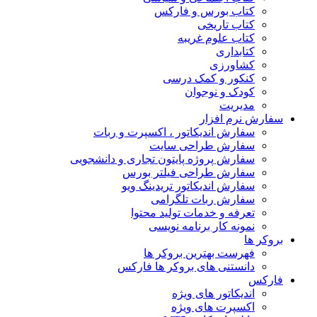
کتاب بورس و فارکس
کتاب تاریخی
کتاب علوم غریبه
کتابداری
کشاورزی
کنکور و کمک‌ درسی
کودک و نوجوان
مدیریت
سفارش نرم افزار
سفارش اندیکاتور ، اکسپرت و ربات
سفارش طراحی سایت
سفارش پروژه پایتون تجاری و دانشجویی
سفارش طراحی فیلتر بورس
سفارش اندیکاتور تریدینگ ویو
سفارش ربات تلگرامی
تعرفه و خدمات تولید محتوا
نمونه کار برنامه نویسی
بروکر ها
فهرست بهترین بروکر ها
دانستنی های بروکر ها فارکس
فارکس
اندیکاتور های ویژه
اکسپرت های ویژه