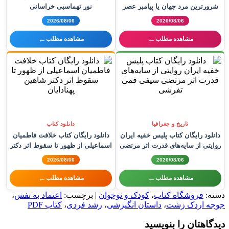
شرورترین مرد جهان یا پیامبر عصر
نور تهماسبی خراسانی
جدید؟ اثری از سایت هوش فعال
2026/08/06
2026/08/06
←
←
مشاهده مطلب
مشاهده مطلب
تاریخ و جغرافیا
دانلود کتاب
دانلود رایگان کتاب پلیس خفیه ایران
دانلود رایگان کتاب خلافت فاطمیان
روایتی از سایه‌های قدرت اثر مرتضی
اسماعیلی از ظهور تا سقوط اثر دکتر
سیفی فمی تفرشی
شاهین پهنادایان
2026/08/06
2026/08/06
←
←
مشاهده مطلب
مشاهده مطلب
دسته:
فروشگاه کتاب
،
کودک و نوجوان
| برچسب:
اعتماد به نفس
،
جوجه اردک زشت
،
داستان انگیزشی
،
رشد فردی
،
کتاب PDF
دیدگاهتان را بنویسید