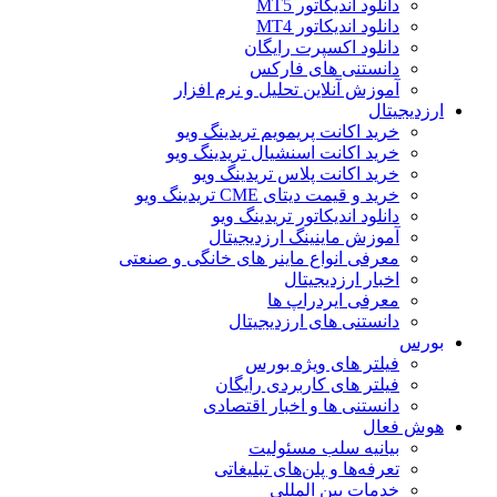
دانلود اندیکاتور MT5
دانلود اندیکاتور MT4
دانلود اکسپرت رایگان
دانستنی های فارکس
آموزش آنلاین تحلیل و نرم افزار
ارزدیجیتال
خرید اکانت پریمویم تریدینگ ویو
خرید اکانت اسنشیال تریدینگ ویو
خرید اکانت پلاس تریدینگ ویو
خرید و قیمت دیتای CME تریدینگ ویو
دانلود اندیکاتور تریدینگ ویو
آموزش ماینینگ ارزدیجیتال
معرفی انواع ماینر های خانگی و صنعتی
اخبار ارزدیجیتال
معرفی ایردراپ ها
دانستنی های ارزدیجیتال
بورس
فیلتر های ویژه بورس
فیلتر های کاربردی رایگان
دانستنی ها و اخبار اقتصادی
هوش فعال
بیانیه سلب مسئولیت
تعرفه‌ها و پلن‌های تبلیغاتی
خدمات بین المللی