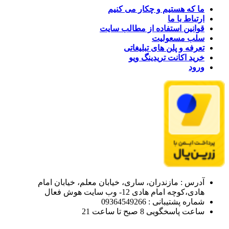
ما که هستیم و چکار می کنیم
ارتباط با ما
قوانین استفاده از مطالب سایت
سلب مسعولیت
تعرفه و پلن های تبلیغاتی
خرید اکانت تریدینگ ویو
ورود
آدرس : مازندران، ساری، خیابان معلم، خیابان امام
هادی،کوچه امام هادی 12- وب سایت هوش فعال
شماره پشتیبانی : 09364549266
ساعت پاسخگویی 8 صبح تا ساعت 21