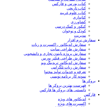
کتاب بورس و فارکس
کتاب تاریخی
کتاب علوم غریبه
کتابداری
کشاورزی
کنکور و کمک‌ درسی
کودک و نوجوان
مدیریت
سفارش نرم افزار
سفارش اندیکاتور ، اکسپرت و ربات
سفارش طراحی سایت
سفارش پروژه پایتون تجاری و دانشجویی
سفارش طراحی فیلتر بورس
سفارش اندیکاتور تریدینگ ویو
سفارش ربات تلگرامی
تعرفه و خدمات تولید محتوا
نمونه کار برنامه نویسی
بروکر ها
فهرست بهترین بروکر ها
دانستنی های بروکر ها فارکس
فارکس
اندیکاتور های ویژه
اکسپرت های ویژه