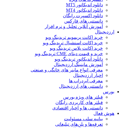
دانلود اندیکاتور MT5
دانلود اندیکاتور MT4
دانلود اکسپرت رایگان
دانستنی های فارکس
آموزش آنلاین تحلیل و نرم افزار
ارزدیجیتال
خرید اکانت پریمویم تریدینگ ویو
خرید اکانت اسنشیال تریدینگ ویو
خرید اکانت پلاس تریدینگ ویو
خرید و قیمت دیتای CME تریدینگ ویو
دانلود اندیکاتور تریدینگ ویو
آموزش ماینینگ ارزدیجیتال
معرفی انواع ماینر های خانگی و صنعتی
اخبار ارزدیجیتال
معرفی ایردراپ ها
دانستنی های ارزدیجیتال
بورس
فیلتر های ویژه بورس
فیلتر های کاربردی رایگان
دانستنی ها و اخبار اقتصادی
هوش فعال
بیانیه سلب مسئولیت
تعرفه‌ها و پلن‌های تبلیغاتی