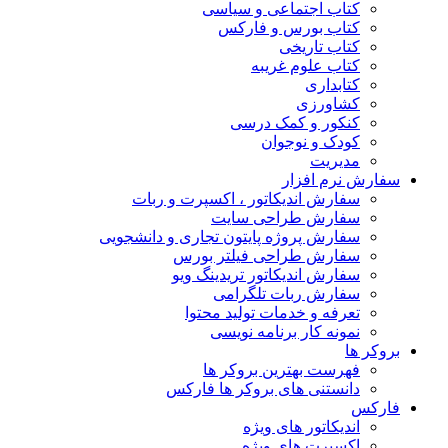
کتاب اجتماعی و سیاسی
کتاب بورس و فارکس
کتاب تاریخی
کتاب علوم غریبه
کتابداری
کشاورزی
کنکور و کمک‌ درسی
کودک و نوجوان
مدیریت
سفارش نرم افزار
سفارش اندیکاتور ، اکسپرت و ربات
سفارش طراحی سایت
سفارش پروژه پایتون تجاری و دانشجویی
سفارش طراحی فیلتر بورس
سفارش اندیکاتور تریدینگ ویو
سفارش ربات تلگرامی
تعرفه و خدمات تولید محتوا
نمونه کار برنامه نویسی
بروکر ها
فهرست بهترین بروکر ها
دانستنی های بروکر ها فارکس
فارکس
اندیکاتور های ویژه
اکسپرت های ویژه