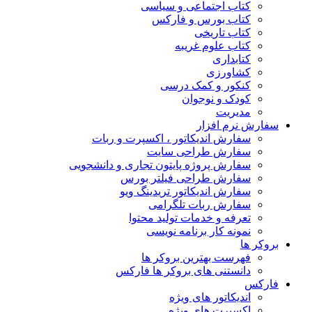
کتاب اجتماعی و سیاسی
کتاب بورس و فارکس
کتاب تاریخی
کتاب علوم غریبه
کتابداری
کشاورزی
کنکور و کمک‌ درسی
کودک و نوجوان
مدیریت
سفارش نرم افزار
سفارش اندیکاتور ، اکسپرت و ربات
سفارش طراحی سایت
سفارش پروژه پایتون تجاری و دانشجویی
سفارش طراحی فیلتر بورس
سفارش اندیکاتور تریدینگ ویو
سفارش ربات تلگرامی
تعرفه و خدمات تولید محتوا
نمونه کار برنامه نویسی
بروکر ها
فهرست بهترین بروکر ها
دانستنی های بروکر ها فارکس
فارکس
اندیکاتور های ویژه
اکسپرت های ویژه