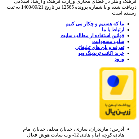
فرهنگ و هنر در فضای مجازی وزارت فرهنگ و ارشاد اسلامی
دریافت شده و با شماره پرونده 12565 در تاریخ 1400/09/21 به ثبت
رسیده است
ما که هستیم و چکار می کنیم
ارتباط با ما
قوانین استفاده از مطالب سایت
سلب مسعولیت
تعرفه و پلن های تبلیغاتی
خرید اکانت تریدینگ ویو
ورود
آدرس : مازندران، ساری، خیابان معلم، خیابان امام
هادی،کوچه امام هادی 12- وب سایت هوش فعال