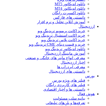
دانلود اندیکاتور MT5
دانلود اندیکاتور MT4
دانلود اکسپرت رایگان
دانستنی های فارکس
آموزش آنلاین تحلیل و نرم افزار
ارزدیجیتال
خرید اکانت پریمویم تریدینگ ویو
خرید اکانت اسنشیال تریدینگ ویو
خرید اکانت پلاس تریدینگ ویو
خرید و قیمت دیتای CME تریدینگ ویو
دانلود اندیکاتور تریدینگ ویو
آموزش ماینینگ ارزدیجیتال
معرفی انواع ماینر های خانگی و صنعتی
اخبار ارزدیجیتال
معرفی ایردراپ ها
دانستنی های ارزدیجیتال
بورس
فیلتر های ویژه بورس
فیلتر های کاربردی رایگان
دانستنی ها و اخبار اقتصادی
هوش فعال
بیانیه سلب مسئولیت
تعرفه‌ها و پلن‌های تبلیغاتی