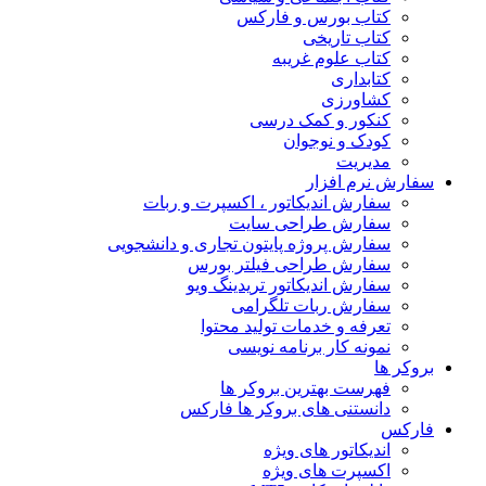
کتاب بورس و فارکس
کتاب تاریخی
کتاب علوم غریبه
کتابداری
کشاورزی
کنکور و کمک‌ درسی
کودک و نوجوان
مدیریت
سفارش نرم افزار
سفارش اندیکاتور ، اکسپرت و ربات
سفارش طراحی سایت
سفارش پروژه پایتون تجاری و دانشجویی
سفارش طراحی فیلتر بورس
سفارش اندیکاتور تریدینگ ویو
سفارش ربات تلگرامی
تعرفه و خدمات تولید محتوا
نمونه کار برنامه نویسی
بروکر ها
فهرست بهترین بروکر ها
دانستنی های بروکر ها فارکس
فارکس
اندیکاتور های ویژه
اکسپرت های ویژه