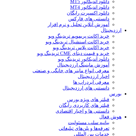
دانلود اندیکاتور MT5
دانلود اندیکاتور MT4
دانلود اکسپرت رایگان
دانستنی های فارکس
آموزش آنلاین تحلیل و نرم افزار
ارزدیجیتال
خرید اکانت پریمویم تریدینگ ویو
خرید اکانت اسنشیال تریدینگ ویو
خرید اکانت پلاس تریدینگ ویو
خرید و قیمت دیتای CME تریدینگ ویو
دانلود اندیکاتور تریدینگ ویو
آموزش ماینینگ ارزدیجیتال
معرفی انواع ماینر های خانگی و صنعتی
اخبار ارزدیجیتال
معرفی ایردراپ ها
دانستنی های ارزدیجیتال
بورس
فیلتر های ویژه بورس
فیلتر های کاربردی رایگان
دانستنی ها و اخبار اقتصادی
هوش فعال
بیانیه سلب مسئولیت
تعرفه‌ها و پلن‌های تبلیغاتی
خدمات بین المللی