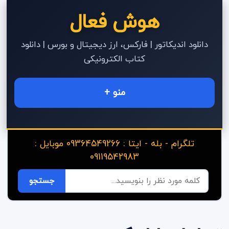
هوش فعال
دانلود اندیکاتور | فارکس، ارز دیجیتال و بورس | دانلود
کتاب الکترونیکی
منو +
تلگرام - بله - ایتا : 09364549266 موبایل :
09119542983