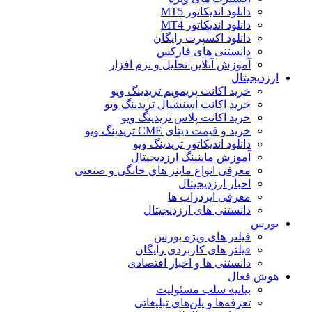
دانلود اندیکاتور MT5
دانلود اندیکاتور MT4
دانلود اکسپرت رایگان
دانستنی های فارکس
آموزش آنلاین تحلیل و نرم افزار
ارزدیجیتال
خرید اکانت پریمویم تریدینگ ویو
خرید اکانت اسنشیال تریدینگ ویو
خرید اکانت پلاس تریدینگ ویو
خرید و قیمت دیتای CME تریدینگ ویو
دانلود اندیکاتور تریدینگ ویو
آموزش ماینینگ ارزدیجیتال
معرفی انواع ماینر های خانگی و صنعتی
اخبار ارزدیجیتال
معرفی ایردراپ ها
دانستنی های ارزدیجیتال
بورس
فیلتر های ویژه بورس
فیلتر های کاربردی رایگان
دانستنی ها و اخبار اقتصادی
هوش فعال
بیانیه سلب مسئولیت
تعرفه‌ها و پلن‌های تبلیغاتی