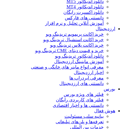
دانلود اندیکاتور MT5
دانلود اندیکاتور MT4
دانلود اکسپرت رایگان
دانستنی های فارکس
آموزش آنلاین تحلیل و نرم افزار
ارزدیجیتال
خرید اکانت پریمویم تریدینگ ویو
خرید اکانت اسنشیال تریدینگ ویو
خرید اکانت پلاس تریدینگ ویو
خرید و قیمت دیتای CME تریدینگ ویو
دانلود اندیکاتور تریدینگ ویو
آموزش ماینینگ ارزدیجیتال
معرفی انواع ماینر های خانگی و صنعتی
اخبار ارزدیجیتال
معرفی ایردراپ ها
دانستنی های ارزدیجیتال
بورس
فیلتر های ویژه بورس
فیلتر های کاربردی رایگان
دانستنی ها و اخبار اقتصادی
هوش فعال
بیانیه سلب مسئولیت
تعرفه‌ها و پلن‌های تبلیغاتی
خدمات بین المللی