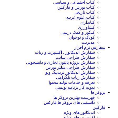
کتاب اجتماعی و سیاسی
کتاب بورس و فارکس
کتاب تاریخی
کتاب علوم غریبه
کتابداری
کشاورزی
کنکور و کمک‌ درسی
کودک و نوجوان
مدیریت
سفارش نرم افزار
سفارش اندیکاتور ، اکسپرت و ربات
سفارش طراحی سایت
سفارش پروژه پایتون تجاری و دانشجویی
سفارش طراحی فیلتر بورس
سفارش اندیکاتور تریدینگ ویو
سفارش ربات تلگرامی
تعرفه و خدمات تولید محتوا
نمونه کار برنامه نویسی
بروکر ها
فهرست بهترین بروکر ها
دانستنی های بروکر ها فارکس
فارکس
اندیکاتور های ویژه
اکسپرت های ویژه