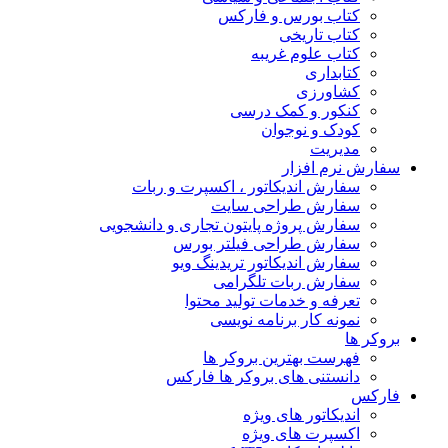
کتاب بورس و فارکس
کتاب تاریخی
کتاب علوم غریبه
کتابداری
کشاورزی
کنکور و کمک‌ درسی
کودک و نوجوان
مدیریت
سفارش نرم افزار
سفارش اندیکاتور ، اکسپرت و ربات
سفارش طراحی سایت
سفارش پروژه پایتون تجاری و دانشجویی
سفارش طراحی فیلتر بورس
سفارش اندیکاتور تریدینگ ویو
سفارش ربات تلگرامی
تعرفه و خدمات تولید محتوا
نمونه کار برنامه نویسی
بروکر ها
فهرست بهترین بروکر ها
دانستنی های بروکر ها فارکس
فارکس
اندیکاتور های ویژه
اکسپرت های ویژه