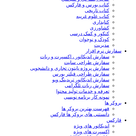
کتاب بورس و فارکس
کتاب تاریخی
کتاب علوم غریبه
کتابداری
کشاورزی
کنکور و کمک‌ درسی
کودک و نوجوان
مدیریت
سفارش نرم افزار
سفارش اندیکاتور ، اکسپرت و ربات
سفارش طراحی سایت
سفارش پروژه پایتون تجاری و دانشجویی
سفارش طراحی فیلتر بورس
سفارش اندیکاتور تریدینگ ویو
سفارش ربات تلگرامی
تعرفه و خدمات تولید محتوا
نمونه کار برنامه نویسی
بروکر ها
فهرست بهترین بروکر ها
دانستنی های بروکر ها فارکس
فارکس
اندیکاتور های ویژه
اکسپرت های ویژه