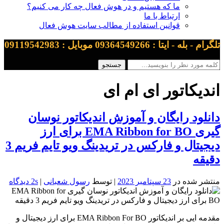
ما که هستیم و در هوش فعال چه کار می کنیم؟
ارتباط با ما
قوانین استفاده از مطالب سایت هوش فعال
تلگرام - بله - ایتا : 09364549266 موبایل : 09119542983
اندیکاتور ای ام ای
دانلود رایگان و آموزش اندیکاتور نوسان
گیری EMA Ribbon for BO برای ارز
دیجیتال و فارکس در تریدینگ ویو تایم فریم 3
دقیقه
منتشر شده در
23 سپتامبر 2023
| توسط
رسول شعبانی
|
2s دیدگاه
مقدمه ایی بر اندیکاتور EMA Ribbon For BO برای ارز دیجیتال و