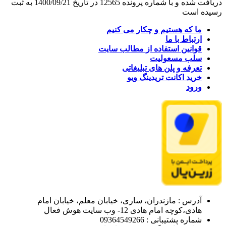
دریافت شده و با شماره پرونده 12565 در تاریخ 1400/09/21 به ثبت
رسیده است
ما که هستیم و چکار می کنیم
ارتباط با ما
قوانین استفاده از مطالب سایت
سلب مسعولیت
تعرفه و پلن های تبلیغاتی
خرید اکانت تریدینگ ویو
ورود
آدرس : مازندران، ساری، خیابان معلم، خیابان امام
هادی،کوچه امام هادی 12- وب سایت هوش فعال
شماره پشتیبانی : 09364549266