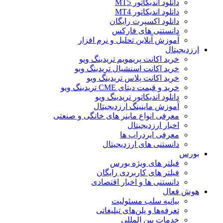
دانلود اندیکاتور MT5
دانلود اندیکاتور MT4
دانلود اکسپرت رایگان
دانستنی های فارکس
آموزش آنلاین تحلیل و نرم افزار
ارزدیجیتال
خرید اکانت پریمویم تریدینگ ویو
خرید اکانت اسنشیال تریدینگ ویو
خرید اکانت پلاس تریدینگ ویو
خرید و قیمت دیتای CME تریدینگ ویو
دانلود اندیکاتور تریدینگ ویو
آموزش ماینینگ ارزدیجیتال
معرفی انواع ماینر های خانگی و صنعتی
اخبار ارزدیجیتال
معرفی ایردراپ ها
دانستنی های ارزدیجیتال
بورس
فیلتر های ویژه بورس
فیلتر های کاربردی رایگان
دانستنی ها و اخبار اقتصادی
هوش فعال
بیانیه سلب مسئولیت
تعرفه‌ها و پلن‌های تبلیغاتی
خدمات بین المللی