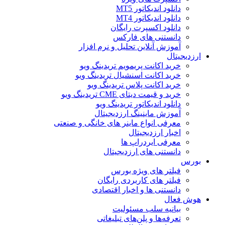
دانلود اندیکاتور MT5
دانلود اندیکاتور MT4
دانلود اکسپرت رایگان
دانستنی های فارکس
آموزش آنلاین تحلیل و نرم افزار
ارزدیجیتال
خرید اکانت پریمویم تریدینگ ویو
خرید اکانت اسنشیال تریدینگ ویو
خرید اکانت پلاس تریدینگ ویو
خرید و قیمت دیتای CME تریدینگ ویو
دانلود اندیکاتور تریدینگ ویو
آموزش ماینینگ ارزدیجیتال
معرفی انواع ماینر های خانگی و صنعتی
اخبار ارزدیجیتال
معرفی ایردراپ ها
دانستنی های ارزدیجیتال
بورس
فیلتر های ویژه بورس
فیلتر های کاربردی رایگان
دانستنی ها و اخبار اقتصادی
هوش فعال
بیانیه سلب مسئولیت
تعرفه‌ها و پلن‌های تبلیغاتی