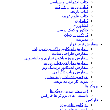
کتاب اجتماعی و سیاسی
کتاب بورس و فارکس
کتاب تاریخی
کتاب علوم غریبه
کتابداری
کشاورزی
کنکور و کمک‌ درسی
کودک و نوجوان
مدیریت
سفارش نرم افزار
سفارش اندیکاتور ، اکسپرت و ربات
سفارش طراحی سایت
سفارش پروژه پایتون تجاری و دانشجویی
سفارش طراحی فیلتر بورس
سفارش اندیکاتور تریدینگ ویو
سفارش ربات تلگرامی
تعرفه و خدمات تولید محتوا
نمونه کار برنامه نویسی
بروکر ها
فهرست بهترین بروکر ها
دانستنی های بروکر ها فارکس
فارکس
اندیکاتور های ویژه
اکسپرت های ویژه