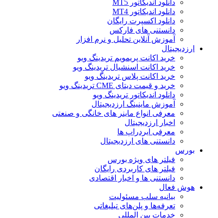
دانلود اندیکاتور MT5
دانلود اندیکاتور MT4
دانلود اکسپرت رایگان
دانستنی های فارکس
آموزش آنلاین تحلیل و نرم افزار
دیجیتال
خرید اکانت پریمویم تریدینگ ویو
خرید اکانت اسنشیال تریدینگ ویو
خرید اکانت پلاس تریدینگ ویو
خرید و قیمت دیتای CME تریدینگ ویو
دانلود اندیکاتور تریدینگ ویو
آموزش ماینینگ ارزدیجیتال
معرفی انواع ماینر های خانگی و صنعتی
اخبار ارزدیجیتال
معرفی ایردراپ ها
دانستنی های ارزدیجیتال
رس
فیلتر های ویژه بورس
فیلتر های کاربردی رایگان
دانستنی ها و اخبار اقتصادی
 فعال
بیانیه سلب مسئولیت
تعرفه‌ها و پلن‌های تبلیغاتی
خدمات بین المللی