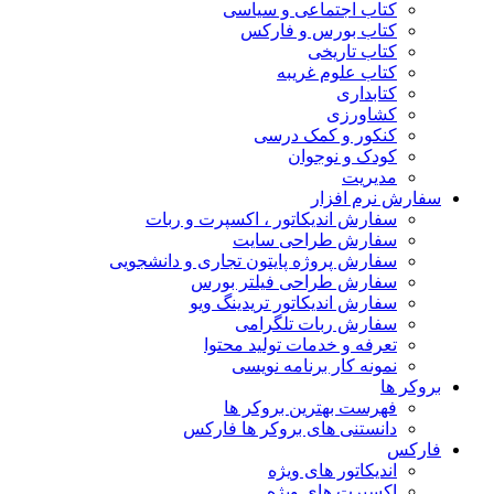
کتاب اجتماعی و سیاسی
کتاب بورس و فارکس
کتاب تاریخی
کتاب علوم غریبه
کتابداری
کشاورزی
کنکور و کمک‌ درسی
کودک و نوجوان
مدیریت
رش نرم افزار
سفارش اندیکاتور ، اکسپرت و ربات
سفارش طراحی سایت
سفارش پروژه پایتون تجاری و دانشجویی
سفارش طراحی فیلتر بورس
سفارش اندیکاتور تریدینگ ویو
سفارش ربات تلگرامی
تعرفه و خدمات تولید محتوا
نمونه کار برنامه نویسی
کر ها
فهرست بهترین بروکر ها
دانستنی های بروکر ها فارکس
کس
اندیکاتور های ویژه
اکسپرت های ویژه