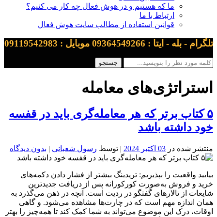
ما که هستیم و در هوش فعال چه کار می کنیم؟
ارتباط با ما
قوانین استفاده از مطالب سایت هوش فعال
093645492 موبایل : 09119542983
تژی‌های معامله
ب برتر که هر معامله‌گری باید در قفسه
شته باشد
ه در
03 اکتبر 2024
| توسط
رسول شعبانی
|
بدون دیدگاه
عیت را بپذیریم: تریدینگ بیشتر از فشار دادن دکمه‌های
وش به‌صورت کورکورانه پس از دریافت جدیدترین
 تالارهای گفتگو در ردیت است. آنچه در ذهن می‌گذرد به
زه مهم است که در چارت‌ها مشاهده می‌شود. و گاهی
ک این موضوع می‌تواند به شما کمک کند تا همه‌چیز را بهتر