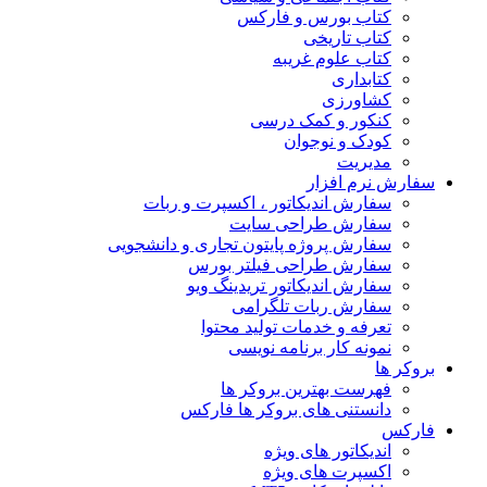
کتاب بورس و فارکس
کتاب تاریخی
کتاب علوم غریبه
کتابداری
کشاورزی
کنکور و کمک‌ درسی
کودک و نوجوان
مدیریت
رش نرم افزار
سفارش اندیکاتور ، اکسپرت و ربات
سفارش طراحی سایت
سفارش پروژه پایتون تجاری و دانشجویی
سفارش طراحی فیلتر بورس
سفارش اندیکاتور تریدینگ ویو
سفارش ربات تلگرامی
تعرفه و خدمات تولید محتوا
نمونه کار برنامه نویسی
کر ها
فهرست بهترین بروکر ها
دانستنی های بروکر ها فارکس
کس
اندیکاتور های ویژه
اکسپرت های ویژه