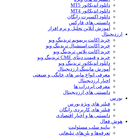
دانلود اندیکاتور MT5
دانلود اندیکاتور MT4
دانلود اکسپرت رایگان
دانستنی های فارکس
آموزش آنلاین تحلیل و نرم افزار
دیجیتال
خرید اکانت پریمویم تریدینگ ویو
خرید اکانت اسنشیال تریدینگ ویو
خرید اکانت پلاس تریدینگ ویو
خرید و قیمت دیتای CME تریدینگ ویو
دانلود اندیکاتور تریدینگ ویو
آموزش ماینینگ ارزدیجیتال
معرفی انواع ماینر های خانگی و صنعتی
اخبار ارزدیجیتال
معرفی ایردراپ ها
دانستنی های ارزدیجیتال
رس
فیلتر های ویژه بورس
فیلتر های کاربردی رایگان
دانستنی ها و اخبار اقتصادی
 فعال
بیانیه سلب مسئولیت
تعرفه‌ها و پلن‌های تبلیغاتی