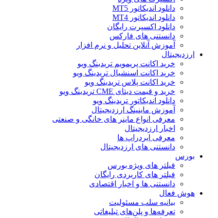
دانلود اندیکاتور MT5
دانلود اندیکاتور MT4
دانلود اکسپرت رایگان
دانستنی های فارکس
آموزش آنلاین تحلیل و نرم افزار
ارزدیجیتال
خرید اکانت پریمویم تریدینگ ویو
خرید اکانت اسنشیال تریدینگ ویو
خرید اکانت پلاس تریدینگ ویو
خرید و قیمت دیتای CME تریدینگ ویو
دانلود اندیکاتور تریدینگ ویو
آموزش ماینینگ ارزدیجیتال
معرفی انواع ماینر های خانگی و صنعتی
اخبار ارزدیجیتال
معرفی ایردراپ ها
دانستنی های ارزدیجیتال
بورس
فیلتر های ویژه بورس
فیلتر های کاربردی رایگان
دانستنی ها و اخبار اقتصادی
هوش فعال
بیانیه سلب مسئولیت
تعرفه‌ها و پلن‌های تبلیغاتی