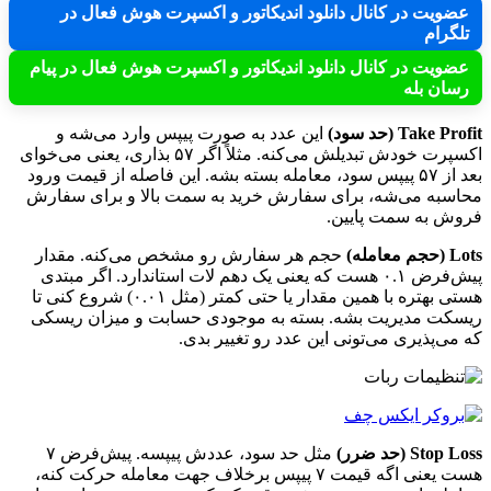
عضویت در کانال دانلود اندیکاتور و اکسپرت هوش فعال در
تلگرام
عضویت در کانال دانلود اندیکاتور و اکسپرت هوش فعال در پیام
رسان بله
Take Profit (حد سود)
این عدد به صورت پیپس وارد می‌شه و
اکسپرت خودش تبدیلش می‌کنه. مثلاً اگر ۵۷ بذاری، یعنی می‌خوای
بعد از ۵۷ پیپس سود، معامله بسته بشه. این فاصله از قیمت ورود
محاسبه می‌شه، برای سفارش خرید به سمت بالا و برای سفارش
فروش به سمت پایین.
Lots (حجم معامله)
حجم هر سفارش رو مشخص می‌کنه. مقدار
پیش‌فرض ۰.۱ هست که یعنی یک دهم لات استاندارد. اگر مبتدی
هستی بهتره با همین مقدار یا حتی کمتر (مثل ۰.۰۱) شروع کنی تا
ریسکت مدیریت بشه. بسته به موجودی حسابت و میزان ریسکی
که می‌پذیری می‌تونی این عدد رو تغییر بدی.
Stop Loss (حد ضرر)
مثل حد سود، عددش پیپسه. پیش‌فرض ۷
هست یعنی اگه قیمت ۷ پیپس برخلاف جهت معامله حرکت کنه،