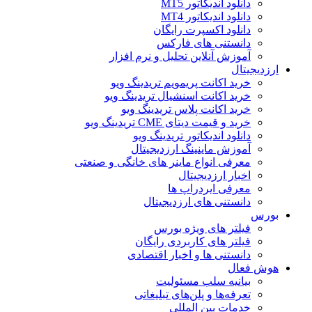
دانلود اندیکاتور MT5
دانلود اندیکاتور MT4
دانلود اکسپرت رایگان
دانستنی های فارکس
آموزش آنلاین تحلیل و نرم افزار
ارزدیجیتال
خرید اکانت پریمویم تریدینگ ویو
خرید اکانت اسنشیال تریدینگ ویو
خرید اکانت پلاس تریدینگ ویو
خرید و قیمت دیتای CME تریدینگ ویو
دانلود اندیکاتور تریدینگ ویو
آموزش ماینینگ ارزدیجیتال
معرفی انواع ماینر های خانگی و صنعتی
اخبار ارزدیجیتال
معرفی ایردراپ ها
دانستنی های ارزدیجیتال
بورس
فیلتر های ویژه بورس
فیلتر های کاربردی رایگان
دانستنی ها و اخبار اقتصادی
هوش فعال
بیانیه سلب مسئولیت
تعرفه‌ها و پلن‌های تبلیغاتی
خدمات بین المللی