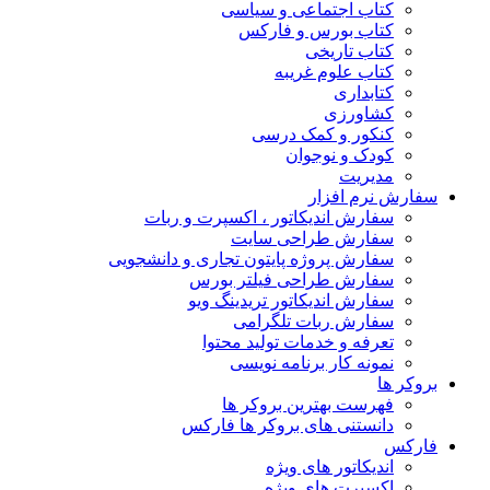
کتاب اجتماعی و سیاسی
کتاب بورس و فارکس
کتاب تاریخی
کتاب علوم غریبه
کتابداری
کشاورزی
کنکور و کمک‌ درسی
کودک و نوجوان
مدیریت
سفارش نرم افزار
سفارش اندیکاتور ، اکسپرت و ربات
سفارش طراحی سایت
سفارش پروژه پایتون تجاری و دانشجویی
سفارش طراحی فیلتر بورس
سفارش اندیکاتور تریدینگ ویو
سفارش ربات تلگرامی
تعرفه و خدمات تولید محتوا
نمونه کار برنامه نویسی
بروکر ها
فهرست بهترین بروکر ها
دانستنی های بروکر ها فارکس
فارکس
اندیکاتور های ویژه
اکسپرت های ویژه