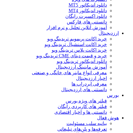
دانلود اندیکاتور MT5
دانلود اندیکاتور MT4
دانلود اکسپرت رایگان
دانستنی های فارکس
آموزش آنلاین تحلیل و نرم افزار
ارزدیجیتال
خرید اکانت پریمویم تریدینگ ویو
خرید اکانت اسنشیال تریدینگ ویو
خرید اکانت پلاس تریدینگ ویو
خرید و قیمت دیتای CME تریدینگ ویو
دانلود اندیکاتور تریدینگ ویو
آموزش ماینینگ ارزدیجیتال
معرفی انواع ماینر های خانگی و صنعتی
اخبار ارزدیجیتال
معرفی ایردراپ ها
دانستنی های ارزدیجیتال
بورس
فیلتر های ویژه بورس
فیلتر های کاربردی رایگان
دانستنی ها و اخبار اقتصادی
هوش فعال
بیانیه سلب مسئولیت
تعرفه‌ها و پلن‌های تبلیغاتی