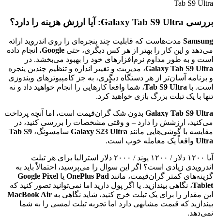
بررسی Galaxy Tab S9 Ultra: آیا ارزش هزینه را دارد؟
Samsung
مدت‌هاست که قابلیت چند پنجره‌ای را روی اندروید ارائه
می‌دهد و این کار را بهتر از هر کس دیگری، حتی
Google
، انجام داده
است و به طور مداوم نرم‌افزارهای خود را بهبود می‌بخشد. در
Galaxy Tab S9 Ultra
، مدیریت و تغییر اندازه و تنظیم چندین پنجره
و برنامه آسان‌تر از هر دستگاه دیگری، به جز کامپیوترهای ویندوزی
است. با
Tab S9 Ultra
، شما واقعاً کارهایی را انجام خواهید داد و نه
تنها با یک تبلت بزرگ بازی خواهید کرد.
Galaxy Tab S9 Ultra
بدون شک گران‌قیمت است، اما آنچه پرداخت
می‌کنید، ارزشش را دارد – و وقتی مشخصات را بررسی کنید، در
مقایسه با گوشی‌هایی مانند
Galaxy S23 Ultra
سامسونگ،
Tab S9
Ultra
واقعاً یک معامله خوب است.
آیا ۱۲۰۰ دلار / ۱۲۰۰ پوند / ۲۰۰۰ دلار استرالیا برای هر تبلت
اندرویدی زیادی است؟ اگر این سوال را می‌پرسید، احتمالاً باید به
گزینه‌های کمتر گران‌قیمت، مانند
OnePlus Pad
یا
Google Pixel
Tablet
، نگاهی بیندازید. یا اگر پول دارید اما نمی‌توانید تصور کنید که
این مقدار را برای یک تبلت خرج کنید، شاید نگاهی به
MacBook Air
بیندازید که قیمت مشابهی دارد اما تجربه تبلت لمسی را به شما
نمی‌دهد.