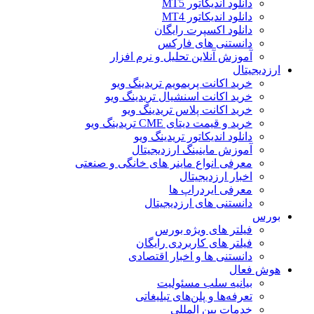
دانلود اندیکاتور MT5
دانلود اندیکاتور MT4
دانلود اکسپرت رایگان
دانستنی های فارکس
آموزش آنلاین تحلیل و نرم افزار
ارزدیجیتال
خرید اکانت پریمویم تریدینگ ویو
خرید اکانت اسنشیال تریدینگ ویو
خرید اکانت پلاس تریدینگ ویو
خرید و قیمت دیتای CME تریدینگ ویو
دانلود اندیکاتور تریدینگ ویو
آموزش ماینینگ ارزدیجیتال
معرفی انواع ماینر های خانگی و صنعتی
اخبار ارزدیجیتال
معرفی ایردراپ ها
دانستنی های ارزدیجیتال
بورس
فیلتر های ویژه بورس
فیلتر های کاربردی رایگان
دانستنی ها و اخبار اقتصادی
هوش فعال
بیانیه سلب مسئولیت
تعرفه‌ها و پلن‌های تبلیغاتی
خدمات بین المللی