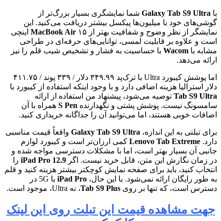
با
Galaxy Tab S9 Ultra
شما نمایشگری بسیار بزرگ‌تر از
گوشی‌های خود با میلیون‌ها پیکسل بیشتر دریافت می‌کنید. این
نمایشگر از نظر وضوح و شفافیت بهتر از
MacBook Air
۱۵ اینچی
است و علاوه بر قابلیت لمسی، توانایی‌های حرفه‌ای در طراحی
مشابه با
Wacom
با حساسیت به فشار و تشخیص شیب قلم را نیز
ارائه می‌دهد.
اما پوشش کیبورد Ultra با ترک‌پد ۳۴۹.۹۹ دلار / ۳۳۹ پوند / ۴۱۱.۷۵
دلار استرالیا هزینه اضافی دارد و با وجود اینکه استفاده از کیبورد با
Tab S9 Ultra
توصیه می‌شود، پیشنهاد من استفاده از ارائه
سامسونگ نیست. پوشش پشتی و نگهدارنده
S Pen
همراه با آن
اضافات خوبی هستند، اما می‌توانید آن را جداگانه خریداری کنید.
برای تبلتی به این اندازه،
Galaxy Tab S9 Ultra
واقعاً قیمت مناسبی
دارد.
Lenovo Tab Extreme
کمی ارزان‌تر است و کیبورد لوازم
جانبی آن بسیار بهتر است، اما با مشکلات دسترسی مواجه شده و
در زمان نگارش این متن، قابل خرید نیست. اگر
iPad Pro 12.9
را
انتخاب کنید، باید برای صفحه نمایش کوچکتر بیشتر هزینه کنید و قلم
به طور رایگان ارائه نمی‌شود. با این حال،
iPad Pro
با 5G در
دسترس است، که تنها بر روی
Tab S9 Plus
، نه Ultra، موجود است.
جهت مشاهده قیمت این تبلت روی این لینک