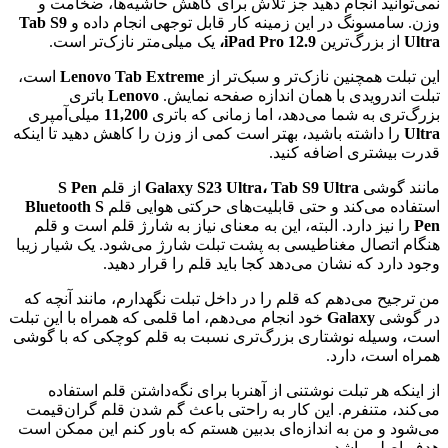
نمی‌توانید انجام دهید جز تلاش برای کاهش حاشیه‌ها، ضخامت و
وزن. سامسونگ در این زمینه کار قابل توجهی انجام داده و
Tab S9
Ultra
از بزرگ‌ترین
iPad Pro 12.9،
یک میلی‌متر نازک‌تر است.
این تبلت همچنین نازک‌تر و سبک‌تر از
Lenovo Tab Extreme
است،
تبلت اندرویدی با همان اندازه صفحه نمایش.
Lenovo
باتری
بزرگ‌تری به شما می‌دهد، اما زمانی که باتری
11,200
میلی‌آمپری
Ultra
را داشته باشید، بهتر است کمی از وزن را کاهش دهید تا اینکه
قدرت بیشتری اضافه کنید.
مانند گوشی
Galaxy S23 Ultra، Tab S9 Ultra
از قلم
Pen
S
استفاده می‌کند و حتی قابلیت‌های حرکتی هوایی قلم
S
Bluetooth
Pen
را نیز دارد. البته، این به معنای نیاز به شارژ قلم است و قلم
هنگام اتصال مغناطیسی به پشت تبلت شارژ می‌شود. یک شیار زیبا
وجود دارد که نشان می‌دهد کجا باید قلم را قرار دهید.
من ترجیح می‌دهم که قلم را در داخل تبلت نگهدارم، مانند آنچه که
در گوشی
Galaxy
خود انجام می‌دهم، اما قلمی که همراه با این تبلت
است، وسیله نوشتاری بزرگ‌تری نسبت به قلم کوچکی که با گوشی
همراه است، دارد.
از اینکه هر تبلت نوشتنی از آهنربا برای نگه‌داشتن قلم استفاده
می‌کند، متنفرم. این کار به راحتی باعث گم شدن قلم گران‌قیمت
می‌شود و من به اندازه‌ای بدبین هستم که باور کنم این ممکن است
هدف اصلی باشد.