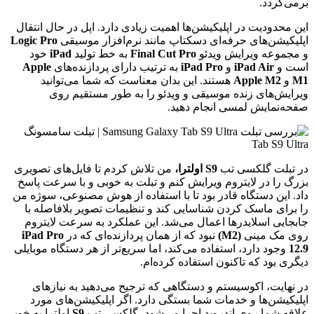
برمی‌گردد.
این محدودیت در اپلیکیشن‌ها اهمیت زیادی دارد. اپل در حال انتقال
اپلیکیشن‌های حرفه‌ای دسکتاپ مانند نرم‌افزار موسیقی
Logic Pro
و مجموعه ویرایش ویدئو
Final Cut Pro
به خط تولید
iPad
خود
است و
iPad Air
و
iPad Pro
به ترتیب دارای پردازنده‌های
Apple
M1
و
Apple M2
هستند. این بدان معناست که شما می‌توانید
ویرایش‌های زنده موسیقی و ویدئو را به طور مستقیم روی
صفحه‌نمایش لمسی انجام دهید.
در تبلت گلکسی تب
S9 اولترا،
من تلاش کردم تا فایل‌های تصویری
بزرگ را در لایتروم ویرایش کنم و تبلت به خوبی و با سرعت پاسخ
داد. این دستگاه قادر بود تا با استفاده از هوش مصنوعی، سوژه من
را برای ماسک کردن شناسایی کند و تنظیمات تصویر بلافاصله با
جابجایی اسلایدرها اعمال می‌شد. این عملکرد به سرعت لایتروم
روی مک مینی
(M2)
نبود که از همان پردازنده‌ای که در
iPad Pro
12.9
وجود دارد، استفاده می‌کند، اما سریع‌تر از هر دستگاه موبایلی
دیگری بود که تاکنون استفاده کرده‌ام.
در نهایت، اکوسیستم و دستگاهی که ترجیح می‌دهید به نیازهای
اپلیکیشن‌ها و خدمات شما بستگی دارد. اگر اپلیکیشن‌های مورد
علاقه شما روی اندروید اجرا می‌شود، گلکسی تب
S9
اولترا به خوبی