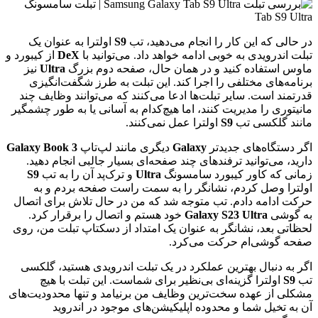
در حالی که این کار را انجام می‌دهید، تب
S9
اولترا به عنوان یک
تبلت اندرویدی به خوبی ادامه خواهد داد. می‌توانید با
DeX
از کیبورد و
ماوس استفاده کنید و در همان حال، صفحه دوم بزرگ
Ultra
نیز
برنامه‌های مختلفی را اجرا کند. این تبلت به طرز شگفت‌انگیزی
قدرتمند است. سایر تبلت‌ها ادعا می‌کنند که می‌توانند وظایف چند
مانیتوری را مدیریت کنند، اما هیچ‌کدام به آسانی یا به طور چشمگیر
مانند گلکسی تب
S9
اولترا عمل نمی‌کنند.
اگر دستگاه‌های جدیدتر
Galaxy
دیگری مانند لپ‌تاپ
3
Galaxy Book
دارید، می‌توانید ترفندهای چند صفحه‌ای بسیار جالبی انجام دهید.
زمانی که کاور کیبورد سامسونگ
Ultra
و ترک‌پد آن را به تب
S9
اولترا وصل کردم، نشانگر را به سمت راست صفحه بردم و به
حرکت ادامه دادم. تب متوجه شد که من در حال تلاش برای اتصال
به گوشی
Galaxy S23 Ultra
خود هستم و اتصال را برقرار کرد.
لحظاتی بعد، نشانگر به عنوان یک امتداد از دسکتاپ تبلت من، روی
صفحه گوشی‌ام حرکت می‌کرد.
اگر به دنبال بهترین عملکرد در یک تبلت اندرویدی هستید، گلکسی
تب
S9
اولترا گزینه‌ای بی‌نظیر برای شماست. این تبلت با هیچ
مشکلی از عهده سخت‌ترین وظایف من برنیامد و تنها محدودیت‌های
آن به تخیل شما و محدوده اپلیکیشن‌های موجود در اندروید