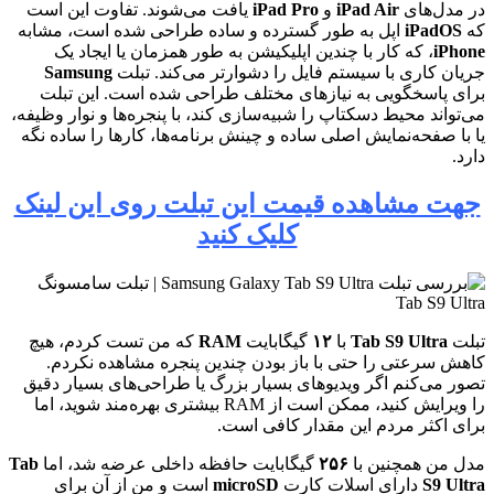
در مدل‌های
iPad Air
و
iPad Pro
یافت می‌شوند. تفاوت این است
که
iPadOS
اپل به طور گسترده و ساده طراحی شده است، مشابه
iPhone
، که کار با چندین اپلیکیشن به طور همزمان یا ایجاد یک
جریان کاری با سیستم فایل را دشوارتر می‌کند. تبلت
Samsung
برای پاسخگویی به نیازهای مختلف طراحی شده است. این تبلت
می‌تواند محیط دسکتاپ را شبیه‌سازی کند، با پنجره‌ها و نوار وظیفه،
یا با صفحه‌نمایش اصلی ساده و چینش برنامه‌ها، کارها را ساده نگه
دارد.
جهت مشاهده قیمت این تبلت روی این لینک
کلیک کنید
تبلت
Tab S9 Ultra
با
۱۲
گیگابایت
RAM
که من تست کردم، هیچ
کاهش سرعتی را حتی با باز بودن چندین پنجره مشاهده نکردم.
تصور می‌کنم اگر ویدیوهای بسیار بزرگ یا طراحی‌های بسیار دقیق
را ویرایش کنید، ممکن است از RAM بیشتری بهره‌مند شوید، اما
برای اکثر مردم این مقدار کافی است.
مدل من همچنین با
۲۵۶
گیگابایت حافظه داخلی عرضه شد، اما
Tab
S9 Ultra
دارای اسلات کارت
microSD
است و من از آن برای