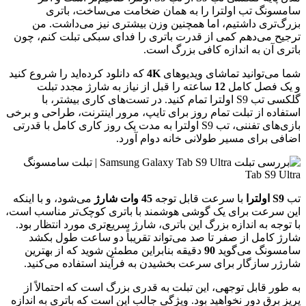
سامسونگ تب اولترا را به همان ضخامت می‌ساخت، باتری
بزرگ‌تری داشتیم، اما همچنین وزن بیشتری نیز می‌داشت. من
ترجیح می‌دهم کمی از قدرت باتری را فدای سبکی تبلت کنم، چون
باتری آن به اندازه کافی بزرگ است.
شما می‌توانید تماشای ویدیوهای
4K
که دانلود کرده‌اید را شروع کنید
و یک فصل کامل
12
ساعته را قبل از نیاز به شارژ مجدد تبلت
گلکسی تب S9 اولترا تمام کنید. در تست‌های کاری بیشتر، با
استفاده از تبلت تمام روز برای تایپ، مرور اینترنت، طراحی و برخی
بازی‌های تفننی، تب S9 اولترا به مدت یک روز کاری کامل با قدرتی
اضافی برای مسیر طولانی خانه دوام آورد.
تب
S9 اولترا
با سرعت قابل توجه
45 وات شارژ
می‌شود، و با اینکه
این سرعت برای یک گوشی هوشمند با باتری کوچک‌تر مناسب است،
با توجه به اندازه بزرگ این باتری، شارژ سریع‌تری مورد انتظار بود.
شارژ کامل از صفر تا صد می‌تواند تقریباً دو ساعت طول بکشد
سامسونگ می‌گوید
90
دقیقه بنابراین مطمئن شوید که از بهترین
شارژر سازگار برای سرعت بخشیدن به فرآیند استفاده می‌کنید.
به طور قابل توجهی، این تبلت به قدری بزرگ است که احتمالاً از
پریز برق دور نخواهید بود. ویژگی جالب این است که باتری به اندازه