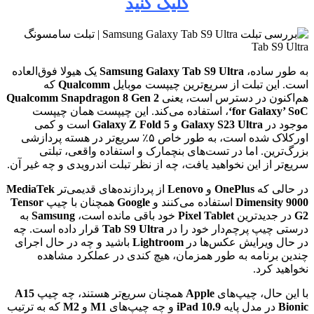
کلیک کنید
به طور ساده،
Samsung Galaxy Tab S9 Ultra
یک هیولا فوق‌العاده
است. این تبلت از سریع‌ترین چیپست موبایل
Qualcomm
که
هم‌اکنون در دسترس است، یعنی
Qualcomm Snapdragon 8 Gen 2
‘for Galaxy’ SoC
، استفاده می‌کند. این چیپست همان چیپست
موجود در
Galaxy S23 Ultra
و
Galaxy Z Fold 5
است و کمی
اورکلاک شده است، به طور خاص ۵٪ سریع‌تر در هسته پردازشی
بزرگ‌ترین. اما در تست‌های بنچمارک و استفاده واقعی، تبلتی
سریع‌تر از این نخواهید یافت، چه از نظر تبلت اندرویدی و چه غیر آن.
در حالی که
OnePlus
و
Lenovo
از پردازنده‌های قدیمی‌تر
MediaTek
Dimensity 9000
استفاده می‌کنند و
Google
همچنان با چیپ
Tensor
G2
در جدیدترین
Pixel Tablet
خود باقی مانده است،
Samsung
به
درستی چیپ پرچم‌دار خود را در
Tab S9 Ultra
قرار داده است. چه
در حال ویرایش عکس‌ها در
Lightroom
باشید و چه در حال اجرای
چندین برنامه به طور همزمان، هیچ کندی در عملکرد مشاهده
نخواهید کرد.
با این حال، چیپ‌های
Apple
همچنان سریع‌تر هستند، چه چیپ
A15
Bionic
در مدل پایه
iPad 10.9
و چه چیپ‌های
M1
و
M2
که به ترتیب