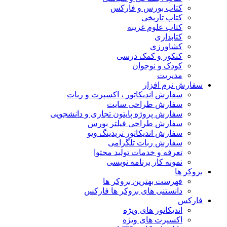
کتاب بورس و فارکس
کتاب تاریخی
کتاب علوم غریبه
کتابداری
کشاورزی
کنکور و کمک‌ درسی
کودک و نوجوان
مدیریت
سفارش نرم افزار
سفارش اندیکاتور ، اکسپرت و ربات
سفارش طراحی سایت
سفارش پروژه پایتون تجاری و دانشجویی
سفارش طراحی فیلتر بورس
سفارش اندیکاتور تریدینگ ویو
سفارش ربات تلگرامی
تعرفه و خدمات تولید محتوا
نمونه کار برنامه نویسی
بروکر ها
فهرست بهترین بروکر ها
دانستنی های بروکر ها فارکس
فارکس
اندیکاتور های ویژه
اکسپرت های ویژه