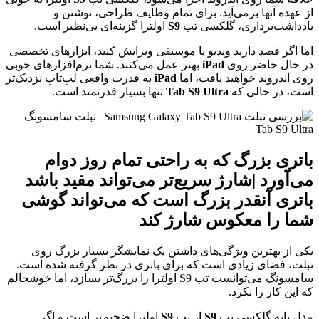
از عهده آنها برمی‌آید. برای تمام وظایف طراحی، نوشتن و
یادداشت‌برداری، گلکسی تب
S9
اولترا گزینه‌ای بی‌نظیر است.
اما اگر قصد دارید ویدیو یا موسیقی ویرایش کنید، ابزارهای تخصصی
در حال حاضر روی
iPad
بهتر عمل می‌کنند. شما نرم‌افزارهای خوبی
روی اندروید خواهید یافت، اما
iPad
به قدرت واقعی لپ‌تاپ نزدیک‌تر
است، در حالی که
Ultra
Tab S9
تنها بسیار قدرتمند است.
باتری بزرگ که به راحتی تمام روز دوام
می‌آورد |
شارژ سریع‌تر می‌تواند مفید باشد
باتری آنقدر بزرگ است که می‌تواند گوشی
شما را معکوس شارژ کند
یکی از بهترین ویژگی‌های داشتن یک نمایشگر بسیار بزرگ روی
تبلت، فضای زیادی است که برای باتری در نظر گرفته شده است.
سامسونگ می‌توانست تب S9 اولترا را بزرگ‌تر بسازد، اما خوشحالم
که این کار را نکرد.
مدل پایه گلکسی تب
S9
از تب
S9
اولترا ضخیم‌تر است و اگر