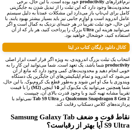
نرم‌افزارهای
productivity
خود بوده است. با این حال، برخی
محدودیت‌ها وجود دارد که این تبلت را از تبدیل شدن به جایگزینی
کامل برای لپ‌تاپ باز می‌دارد این مشکلات عمدتاً به دلیل سیستم
عامل اندروید است و لوازم جانبی نیز باید بسیار بیشتر بهبود یابند. با
این حال، خود تبلت تقریباً در هر جنبه‌ای نزدیک به کمال است و اگر
می‌توانید هزینه این
Ultra
بزرگ را پرداخت کنید، هر بار که از آن
استفاده کنید، خوشحال خواهید بود.
کانال دانلود رایگان کتاب در ایتا
انتخاب یک تبلت بزرگ اندرویدی، به ویژه اگر قرار است ابزار اصلی
productivity
شما باشد، یک تعهد است. شما می‌توانید این کار را به
خوبی انجام دهید و محدودیت‌های کمی وجود دارد که مانع از آن
می‌شود که اندروید و تمام اپلیکیشن‌های آن جایگزین یک دستگاه
ویندوزی یا مک او اس شوند و به‌طور قطع یک کروم‌بوک. با این حال،
شما همچنین می‌توانید یک مک‌بوک ایر
۱۵
اینچی
(M2)
را با قیمت
تقریباً مشابه تهیه کنید و با وجود قدرت بالای آن، چیپست
Qualcomm Snapdragon 8 Gen 2
در
Ultra
Tab S9
نمی‌تواند با
پردازنده‌های کلاس دسکتاپ رقابت کند.
نقاط قوت و ضعف Samsung Galaxy Tab
S9 Ultra آیا بهتر از رقباست؟