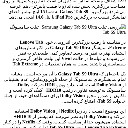
12.9
شفاف نیست، اما این به دلیل آن است که این پیکسل‌ها بر روی
مساحت بزرگ‌تری پخش شده‌اند (و با قیمت پایین‌تری هم عرضه
می‌شود). بزرگ‌ترین
Galaxy Tab S9
به شما
15
اینچ بیشتر فضای
نمایشگر نسبت به بزرگ‌ترین
iPad Pro
با پنل
14.6
اینچی می‌دهد.
در مقایسه با رقیب بزرگ‌ترین اندرویدی خود،
Lenovo Tab
Extreme،
نمایشگر
Galaxy Tab S9 Ultra
در اکثر سناریوهای
استفاده بهتر به نظر می‌رسد. تصاویر کمی طبیعی‌تر به نظر
می‌رسیدند و فیلم‌ها در حالت
Vivid
این تبلت، ظاهر گرمتری و
سینمایی‌تری داشتند نسبت به همان تنظیمات در
Tab Extreme.
یک ناحیه‌ای که
Galaxy Tab S9 Ultra
با آن مواجه است، مشابه
تمام نمایشگرهای سامسونگ از جمله تلویزیون‌هایش، عدم پشتیبانی
از
Dolby Vision
است، استاندارد ویدیو
HDR
شرکت
Dolby.
سامسونگ به توسعه فناوری رقیب
HDR10+
کمک کرده است و
تاکنون از صدور مجوز
Dolby Vision
برای دستگاه‌های خود، از جمله
خانواده
Tab S9،
امتناع کرده است.
این موضوع اهمیت دارد زیرا
Netflix
از
Dolby Vision
استفاده
می‌کند و
Dolby Vision
به نظر می‌رسد که بیشتر از
HDR10+
استفاده می‌شود، جدا از مقایسه کیفیت. وقتی که
Netflix
را در کنار
Lenovo Tab Extreme
روی
Tab S9 Ultra
تماشا کنید، فیلم‌ها در