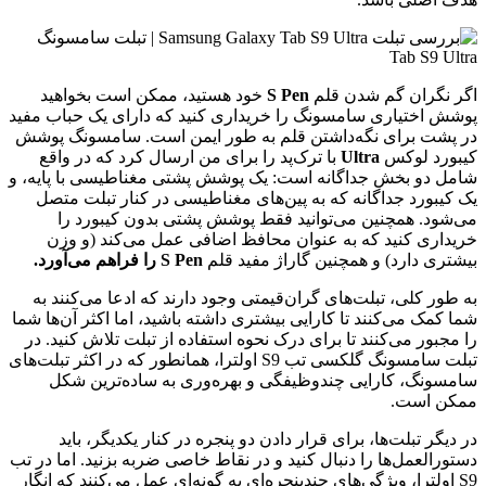
اگر نگران گم شدن قلم
S Pen
خود هستید، ممکن است بخواهید
پوشش اختیاری سامسونگ را خریداری کنید که دارای یک حباب مفید
در پشت برای نگه‌داشتن قلم به طور ایمن است. سامسونگ پوشش
کیبورد لوکس
Ultra
با ترک‌پد را برای من ارسال کرد که در واقع
شامل دو بخش جداگانه است: یک پوشش پشتی مغناطیسی با پایه، و
یک کیبورد جداگانه که به پین‌های مغناطیسی در کنار تبلت متصل
می‌شود. همچنین می‌توانید فقط پوشش پشتی بدون کیبورد را
خریداری کنید که به عنوان محافظ اضافی عمل می‌کند (و وزن
بیشتری دارد) و همچنین گاراژ مفید قلم
S Pen را فراهم می‌آورد.
به طور کلی، تبلت‌های گران‌قیمتی وجود دارند که ادعا می‌کنند به
شما کمک می‌کنند تا کارایی بیشتری داشته باشید، اما اکثر آن‌ها شما
را مجبور می‌کنند تا برای درک نحوه استفاده از تبلت تلاش کنید. در
تبلت سامسونگ گلکسی تب S9 اولترا، همانطور که در اکثر تبلت‌های
سامسونگ، کارایی چندوظیفگی و بهره‌وری به ساده‌ترین شکل
ممکن است.
در دیگر تبلت‌ها، برای قرار دادن دو پنجره در کنار یکدیگر، باید
دستورالعمل‌ها را دنبال کنید و در نقاط خاصی ضربه بزنید. اما در تب
S9 اولترا، ویژگی‌های چندپنجره‌ای به گونه‌ای عمل می‌کنند که انگار