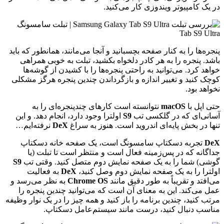
در یک کامپیوتر ویندوزی کار می‌کنید.
پنجره‌ها را به کنار صفحه بچسبانید و آنجا می‌مانند، همانطور که باید
باشد. پنجره را به هر کادر دلخواه بکشید، تبلت به خوبی همراهی
خواهد کرد. می‌توانید به راحتی پنجره‌ها را با کشیدن از گوشه‌ها
کوچک کنید و تغییر اندازه و بازگرداندن چندین پنجره هرگز مشکلی
نخواهد بود.
حتی اپل با
macOS
نتوانسته است کارهای چندپنجره‌ای را به
آسانی‌ای که در گلکسی تب
S9
اولترا وجود دارد، انجام دهد. و این
تنها در بخش پایه‌ای اندروید است. هنوز به سراغ
DeX
نرفته‌ایم…
DeX
تجربه دسکتاپ سامسونگ است، یک صفحه خانه دسکتاپ
جداگانه که در پس‌زمینه فعال است و منتظر است تا تبلت (یا
گوشی) شما را به یک صفحه نمایش دوم متصل کنید. وقتی تب
S9
اولترا را به یک صفحه نمایش دوم وصل کنید،
DeX
به فعالیت
می‌افتد و تقریباً به طور دقیق مانند
Chrome OS
به نظر می‌رسد و
عمل می‌کند. این به معنای آن است که می‌توانید چندین پنجره را
مرتب کنید، چندین برنامه را باز کنید و همه چیز را در یک نوار وظیفه
مناسب دنبال کنید، درست مانند سیستم‌عامل دسکتاپ.