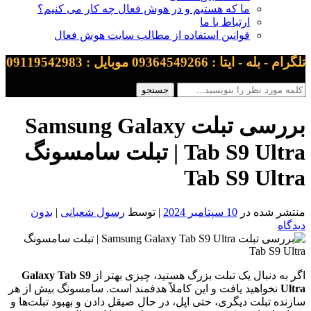
ما که هستیم و در هوش فعال چه کار می کنیم؟
ارتباط با ما
قوانین استفاده از مطالب سایت هوش فعال
تلگرام - بله - ایتا : 09364549266 موبایل : 09119542983
بررسی تبلت Samsung Galaxy
Tab S9 Ultra | تبلت سامسونگ
Tab S9 Ultra
منتشر شده در
10 سپتامبر 2024
| توسط
رسول شعبانی
|
بدون
دیدگاه
اگر به دنبال یک تبلت بزرگ هستید، چیزی بهتر از
Galaxy Tab S9
Ultra
نخواهید یافت و این کاملاً هدفمند است. سامسونگ بیش از هر
سازنده تبلت دیگری، حتی اپل، در حال صیقل دادن و بهبود تبلت‌ها و