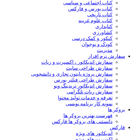
کتاب اجتماعی و سیاسی
کتاب بورس و فارکس
کتاب تاریخی
کتاب علوم غریبه
کتابداری
کشاورزی
کنکور و کمک‌ درسی
کودک و نوجوان
مدیریت
سفارش نرم افزار
سفارش اندیکاتور ، اکسپرت و ربات
سفارش طراحی سایت
سفارش پروژه پایتون تجاری و دانشجویی
سفارش طراحی فیلتر بورس
سفارش اندیکاتور تریدینگ ویو
سفارش ربات تلگرامی
تعرفه و خدمات تولید محتوا
نمونه کار برنامه نویسی
بروکر ها
فهرست بهترین بروکر ها
دانستنی های بروکر ها فارکس
فارکس
اندیکاتور های ویژه
اکسپرت های ویژه