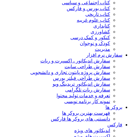
کتاب اجتماعی و سیاسی
کتاب بورس و فارکس
کتاب تاریخی
کتاب علوم غریبه
کتابداری
کشاورزی
کنکور و کمک‌ درسی
کودک و نوجوان
مدیریت
سفارش نرم افزار
سفارش اندیکاتور ، اکسپرت و ربات
سفارش طراحی سایت
سفارش پروژه پایتون تجاری و دانشجویی
سفارش طراحی فیلتر بورس
سفارش اندیکاتور تریدینگ ویو
سفارش ربات تلگرامی
تعرفه و خدمات تولید محتوا
نمونه کار برنامه نویسی
بروکر ها
فهرست بهترین بروکر ها
دانستنی های بروکر ها فارکس
فارکس
اندیکاتور های ویژه
اکسپرت های ویژه