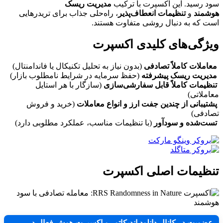
 رسید. این اکسپرت با ترکیب
مدیریت ریسک
مند
و
تنظیمات انعطاف‌پذیر
، راه‌حلی جذاب برای تریدرهایی
 که به دنبال روشی متفاوت هستند.
ژگی‌های کلیدی اکسپرت
ملات کاملاً تصادفی
(بدون نیاز به تحلیل تکنیکال یا فاندامنتال)
یریت ریسک پیشرفته
(حفظ سرمایه در شرایط نامطلوب بازار)
یمات کاملاً قابل سفارشی‌سازی
(سازگار با هر استایل
ملاتی)
یبانی از چندین جفت ارز و انواع معاملات
(خرید و فروش
دفی)
‌شده و سودآور
(با تنظیمات مناسب، عملکرد مطلوبی دارد)
ظیمات اصلی اکسپرت
ویت در کانال دانلود اندیکاتور و اکسپرت هوش فعال در