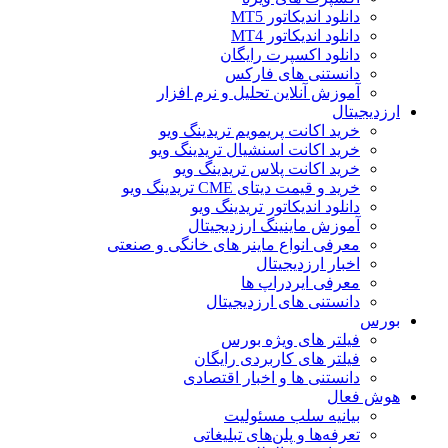
دانلود اندیکاتور MT5
دانلود اندیکاتور MT4
دانلود اکسپرت رایگان
دانستنی های فارکس
آموزش آنلاین تحلیل و نرم افزار
ارزدیجیتال
خرید اکانت پریمویم تریدینگ ویو
خرید اکانت اسنشیال تریدینگ ویو
خرید اکانت پلاس تریدینگ ویو
خرید و قیمت دیتای CME تریدینگ ویو
دانلود اندیکاتور تریدینگ ویو
آموزش ماینینگ ارزدیجیتال
معرفی انواع ماینر های خانگی و صنعتی
اخبار ارزدیجیتال
معرفی ایردراپ ها
دانستنی های ارزدیجیتال
بورس
فیلتر های ویژه بورس
فیلتر های کاربردی رایگان
دانستنی ها و اخبار اقتصادی
هوش فعال
بیانیه سلب مسئولیت
تعرفه‌ها و پلن‌های تبلیغاتی