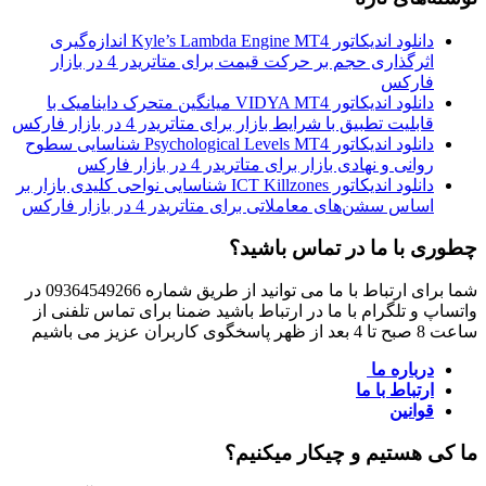
دانلود اندیکاتور Kyle’s Lambda Engine MT4 اندازه‌گیری
اثرگذاری حجم بر حرکت قیمت برای متاتریدر 4 در بازار
فارکس
دانلود اندیکاتور VIDYA MT4 میانگین متحرک داینامیک با
قابلیت تطبیق با شرایط بازار برای متاتریدر 4 در بازار فارکس
دانلود اندیکاتور Psychological Levels MT4 شناسایی سطوح
روانی و نهادی بازار برای متاتریدر 4 در بازار فارکس
دانلود اندیکاتور ICT Killzones شناسایی نواحی کلیدی بازار بر
اساس سشن‌های معاملاتی برای متاتریدر 4 در بازار فارکس
ری با ما در تماس باشید؟
شما برای ارتباط با ما می توانید از طریق شماره 09364549266 در
ساپ و تلگرام با ما در ارتباط باشید ضمنا برای تماس تلفنی از
هر پاسخگوی کاربران عزیز می باشیم
درباره ما
ارتباط با ما
قوانین
کی هستیم و چیکار میکنیم؟