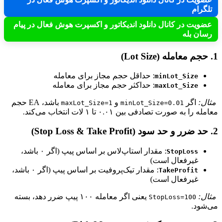
گرام
ویت در کانال دانلود اندیکاتور و اکسپرت هوش فعال در پیام
ان بله
: حداقل حجم مجاز برای معامله
minLot_Size
: حداکثر حجم مجاز برای معامله
maxLot_Size
ل:
اگر
و
باشد، EA حجم
maxLot_Size=1
minLot_Size=0.01
 را به صورت تصادفی بین ۰.۰۱ تا ۱ لات انتخاب می‌کند.
: مقدار استاپ‌لاس بر اساس پیپ (اگر ۰ باشد،
StopLoss
غیرفعال است)
: مقدار تیک‌پروفیت بر اساس پیپ (اگر ۰ باشد،
TakeProfit
غیرفعال است)
ل:
یعنی اگر معامله ۱۰۰ پیپ ضرر دهد، بسته
StopLoss=100
شود.