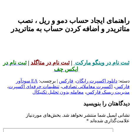
هنمای ایجاد حساب دمو و ریل ، نصب
اتریدر و اضافه کردن حساب به متاتریدر
 نام در وینگو مارکت
|
ثبت نام در متاگلد
|
ثبت نام در
ایکس چف
ه:
دانلود اکسپرت رایگان
،
فارکس
| برچسب:
EA سودآور
کس
،
اکسپرت معاملاتی تصادفی
،
تنظیمات حرفه‌ای اکسپرت
،
ریت ریسک فارکس
،
معامله بدون تحلیل تکنیکال
گاهتان را بنویسید
نی ایمیل شما منتشر نخواهد شد.
بخش‌های موردنیاز
مت‌گذاری شده‌اند
*