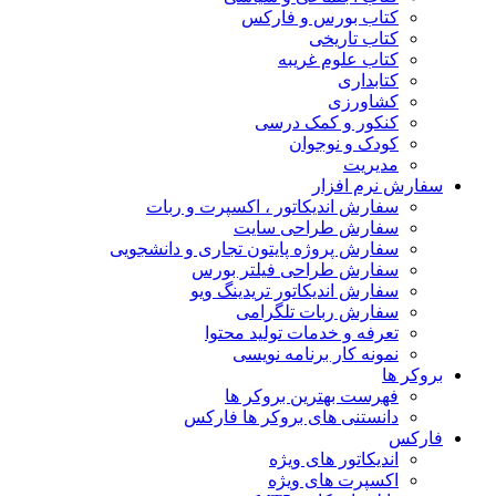
کتاب بورس و فارکس
کتاب تاریخی
کتاب علوم غریبه
کتابداری
کشاورزی
کنکور و کمک‌ درسی
کودک و نوجوان
مدیریت
سفارش نرم افزار
سفارش اندیکاتور ، اکسپرت و ربات
سفارش طراحی سایت
سفارش پروژه پایتون تجاری و دانشجویی
سفارش طراحی فیلتر بورس
سفارش اندیکاتور تریدینگ ویو
سفارش ربات تلگرامی
تعرفه و خدمات تولید محتوا
نمونه کار برنامه نویسی
بروکر ها
فهرست بهترین بروکر ها
دانستنی های بروکر ها فارکس
فارکس
اندیکاتور های ویژه
اکسپرت های ویژه