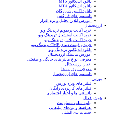
دانلود اندیکاتور MT5
دانلود اندیکاتور MT4
دانلود اکسپرت رایگان
دانستنی های فارکس
آموزش آنلاین تحلیل و نرم افزار
ارزدیجیتال
خرید اکانت پریمویم تریدینگ ویو
خرید اکانت اسنشیال تریدینگ ویو
خرید اکانت پلاس تریدینگ ویو
خرید و قیمت دیتای CME تریدینگ ویو
دانلود اندیکاتور تریدینگ ویو
آموزش ماینینگ ارزدیجیتال
معرفی انواع ماینر های خانگی و صنعتی
اخبار ارزدیجیتال
معرفی ایردراپ ها
دانستنی های ارزدیجیتال
بورس
فیلتر های ویژه بورس
فیلتر های کاربردی رایگان
دانستنی ها و اخبار اقتصادی
هوش فعال
بیانیه سلب مسئولیت
تعرفه‌ها و پلن‌های تبلیغاتی
خدمات بین المللی