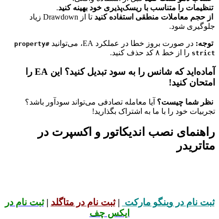
یمات را متناسب با ریسک‌پذیری خود بهینه کنید
.
حجم معاملات منطقی استفاده کنید
تا از Drawdown زیاد
گیری شود.
ه:
در صورت بروز خطا در عملکرد EA، می‌توانید
#property
را از خط ۸ کد حذف کنید.
str
آماده‌اید که شانس را به سود تبدیل کنید؟ این EA را
حان کنید!
ر شما چیست؟
آیا معامله تصادفی می‌تواند سودآور باشد؟
یات خود را با ما به اشتراک بگذارید!
هنمای نصب اندیکاتور و اکسپرت در
تریدر
 نام در وینگو مارکت
|
ثبت نام در متاگلد
|
ثبت نام در
ایکس چف