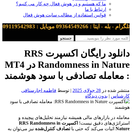
ما که هستیم و در هوش فعال چه کار می کنیم؟
ارتباط با ما
قوانین استفاده از مطالب سایت هوش فعال
 بله - ایتا : 09364549266 موبایل : 09119542983
دانلود رایگان اکسپرت RRS
Randomness in Nature در MT4
معامله تصادفی با سود هوشمند
شر شده در
28 جولای 2025
| توسط
فاطمه اجارستاقی
شناس
|
بدون دیدگاه
مله در بازارهای مالی همیشه نیازمند تحلیل‌های پیچیده و
راتژی‌های دقیق نیست!
اکسپرت RRS Randomness in
Nat
اثبات می‌کند که حتی با
تصادف کنترل‌شده
نیز می‌توان به