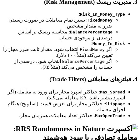
:
Risk_In_Money_Type
: بستن تمام معاملات در صورت رسیدن
FixedMoney
ضرر به مقدار مشخص
: محاسبه ریسک بر اساس
BalancePercentage
درصدی از موجودی حساب
:
Money_In_Risk
اگر
انتخاب شود، مقدار ثابت ضرر مجاز را
FixedMoney
تعیین می‌کند (مثلاً ۱۰۰ دلار).
اگر
انتخاب شود، درصدی از
BalancePercentage
حساب را مشخص می‌کند (مثلاً ۵٪).
: حداکثر اسپرد مجاز برای ورود به معامله (اگر
Max_Spread
اسپرد بیشتر باشد، EA معامله نمی‌کند).
: حداکثر مجاز برای لغزش قیمت (اسلیپیج) هنگام
Slippage
اجرای معامله.
: حداکثر تعداد معاملات همزمان مجاز.
MaxOpenTrade