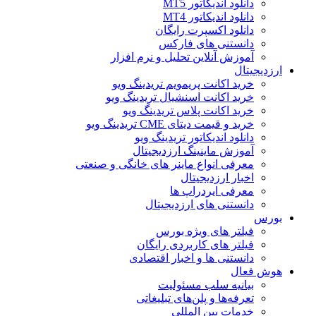
دانلود اندیکاتور MT5
دانلود اندیکاتور MT4
دانلود اکسپرت رایگان
دانستنی های فارکس
آموزش آنلاین تحلیل و نرم افزار
ارزدیجیتال
خرید اکانت پریمویم تریدینگ ویو
خرید اکانت اسنشیال تریدینگ ویو
خرید اکانت پلاس تریدینگ ویو
خرید و قیمت دیتای CME تریدینگ ویو
دانلود اندیکاتور تریدینگ ویو
آموزش ماینینگ ارزدیجیتال
معرفی انواع ماینر های خانگی و صنعتی
اخبار ارزدیجیتال
معرفی ایردراپ ها
دانستنی های ارزدیجیتال
بورس
فیلتر های ویژه بورس
فیلتر های کاربردی رایگان
دانستنی ها و اخبار اقتصادی
هوش فعال
بیانیه سلب مسئولیت
تعرفه‌ها و پلن‌های تبلیغاتی
خدمات بین المللی