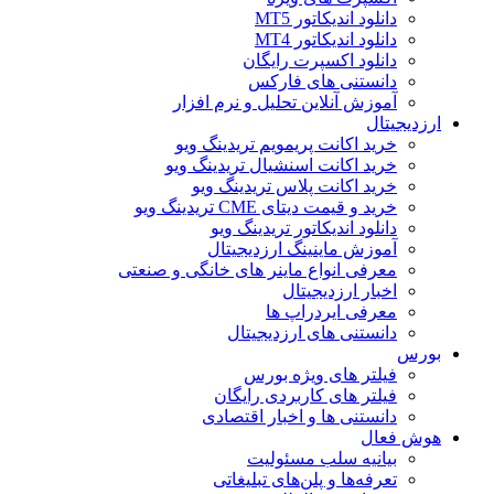
دانلود اندیکاتور MT5
دانلود اندیکاتور MT4
دانلود اکسپرت رایگان
دانستنی های فارکس
آموزش آنلاین تحلیل و نرم افزار
ارزدیجیتال
خرید اکانت پریمویم تریدینگ ویو
خرید اکانت اسنشیال تریدینگ ویو
خرید اکانت پلاس تریدینگ ویو
خرید و قیمت دیتای CME تریدینگ ویو
دانلود اندیکاتور تریدینگ ویو
آموزش ماینینگ ارزدیجیتال
معرفی انواع ماینر های خانگی و صنعتی
اخبار ارزدیجیتال
معرفی ایردراپ ها
دانستنی های ارزدیجیتال
بورس
فیلتر های ویژه بورس
فیلتر های کاربردی رایگان
دانستنی ها و اخبار اقتصادی
هوش فعال
بیانیه سلب مسئولیت
تعرفه‌ها و پلن‌های تبلیغاتی