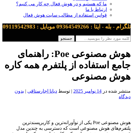
ما که هستیم و در هوش فعال چه کار می کنیم؟
ارتباط با ما
قوانین استفاده از مطالب سایت هوش فعال
تلگرام - بله - ایتا : 09364549266 موبایل : 09119542983
هوش مصنوعی Poe: راهنمای
جامع استفاده از پلتفرم همه کاره
هوش مصنوعی
منتشر شده در
14 نوامبر 2025
| توسط
دیانا اجارستاقی
|
بدون
دیدگاه
هوش مصنوعی Poe یکی از نوآورانه‌ترین و کاربرپسندترین
پلتفرم‌های هوش مصنوعی است که دسترسی به چندین مدل