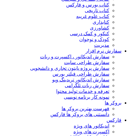
کتاب بورس و فارکس
کتاب تاریخی
کتاب علوم غریبه
کتابداری
کشاورزی
کنکور و کمک‌ درسی
کودک و نوجوان
مدیریت
سفارش نرم افزار
سفارش اندیکاتور ، اکسپرت و ربات
سفارش طراحی سایت
سفارش پروژه پایتون تجاری و دانشجویی
سفارش طراحی فیلتر بورس
سفارش اندیکاتور تریدینگ ویو
سفارش ربات تلگرامی
تعرفه و خدمات تولید محتوا
نمونه کار برنامه نویسی
بروکر ها
فهرست بهترین بروکر ها
دانستنی های بروکر ها فارکس
فارکس
اندیکاتور های ویژه
اکسپرت های ویژه