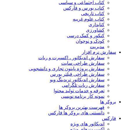
کتاب اجتماعی و سیاسی
کتاب بورس و فارکس
کتاب تاریخی
کتاب علوم غریبه
کتابداری
کشاورزی
کنکور و کمک‌ درسی
کودک و نوجوان
مدیریت
سفارش نرم افزار
سفارش اندیکاتور ، اکسپرت و ربات
سفارش طراحی سایت
سفارش پروژه پایتون تجاری و دانشجویی
سفارش طراحی فیلتر بورس
سفارش اندیکاتور تریدینگ ویو
سفارش ربات تلگرامی
تعرفه و خدمات تولید محتوا
نمونه کار برنامه نویسی
بروکر ها
فهرست بهترین بروکر ها
دانستنی های بروکر ها فارکس
فارکس
اندیکاتور های ویژه
اکسپرت های ویژه