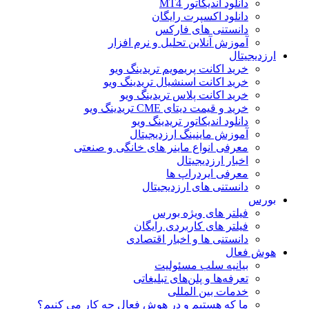
دانلود اندیکاتور MT4
دانلود اکسپرت رایگان
دانستنی های فارکس
آموزش آنلاین تحلیل و نرم افزار
ارزدیجیتال
خرید اکانت پریمویم تریدینگ ویو
خرید اکانت اسنشیال تریدینگ ویو
خرید اکانت پلاس تریدینگ ویو
خرید و قیمت دیتای CME تریدینگ ویو
دانلود اندیکاتور تریدینگ ویو
آموزش ماینینگ ارزدیجیتال
معرفی انواع ماینر های خانگی و صنعتی
اخبار ارزدیجیتال
معرفی ایردراپ ها
دانستنی های ارزدیجیتال
بورس
فیلتر های ویژه بورس
فیلتر های کاربردی رایگان
دانستنی ها و اخبار اقتصادی
هوش فعال
بیانیه سلب مسئولیت
تعرفه‌ها و پلن‌های تبلیغاتی
خدمات بین المللی
ما که هستیم و در هوش فعال چه کار می کنیم؟