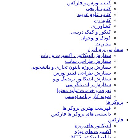
کتاب بورس و فارکس
کتاب تاریخی
کتاب علوم غریبه
کتابداری
کشاورزی
کنکور و کمک‌ درسی
کودک و نوجوان
مدیریت
سفارش نرم افزار
سفارش اندیکاتور ، اکسپرت و ربات
سفارش طراحی سایت
سفارش پروژه پایتون تجاری و دانشجویی
سفارش طراحی فیلتر بورس
سفارش اندیکاتور تریدینگ ویو
سفارش ربات تلگرامی
تعرفه و خدمات تولید محتوا
نمونه کار برنامه نویسی
بروکر ها
فهرست بهترین بروکر ها
دانستنی های بروکر ها فارکس
فارکس
اندیکاتور های ویژه
اکسپرت های ویژه
دانلود اندیکاتور MT5