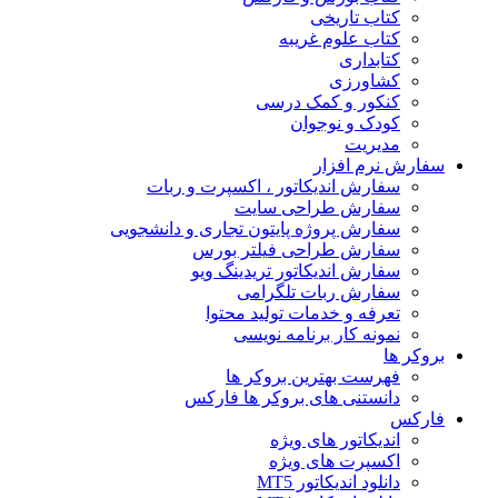
کتاب تاریخی
کتاب علوم غریبه
کتابداری
کشاورزی
کنکور و کمک‌ درسی
کودک و نوجوان
مدیریت
سفارش نرم افزار
سفارش اندیکاتور ، اکسپرت و ربات
سفارش طراحی سایت
سفارش پروژه پایتون تجاری و دانشجویی
سفارش طراحی فیلتر بورس
سفارش اندیکاتور تریدینگ ویو
سفارش ربات تلگرامی
تعرفه و خدمات تولید محتوا
نمونه کار برنامه نویسی
بروکر ها
فهرست بهترین بروکر ها
دانستنی های بروکر ها فارکس
فارکس
اندیکاتور های ویژه
اکسپرت های ویژه
دانلود اندیکاتور MT5