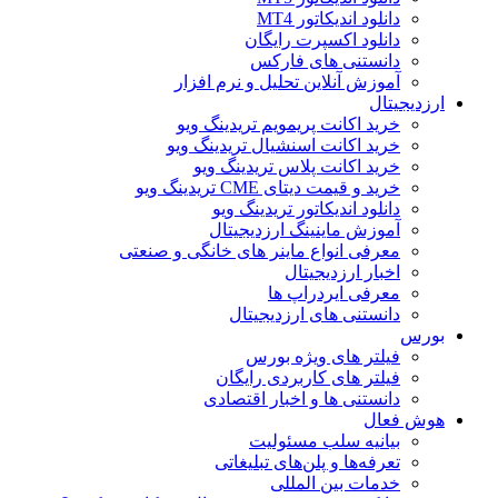
دانلود اندیکاتور MT4
دانلود اکسپرت رایگان
دانستنی های فارکس
آموزش آنلاین تحلیل و نرم افزار
ارزدیجیتال
خرید اکانت پریمویم تریدینگ ویو
خرید اکانت اسنشیال تریدینگ ویو
خرید اکانت پلاس تریدینگ ویو
خرید و قیمت دیتای CME تریدینگ ویو
دانلود اندیکاتور تریدینگ ویو
آموزش ماینینگ ارزدیجیتال
معرفی انواع ماینر های خانگی و صنعتی
اخبار ارزدیجیتال
معرفی ایردراپ ها
دانستنی های ارزدیجیتال
بورس
فیلتر های ویژه بورس
فیلتر های کاربردی رایگان
دانستنی ها و اخبار اقتصادی
هوش فعال
بیانیه سلب مسئولیت
تعرفه‌ها و پلن‌های تبلیغاتی
خدمات بین المللی