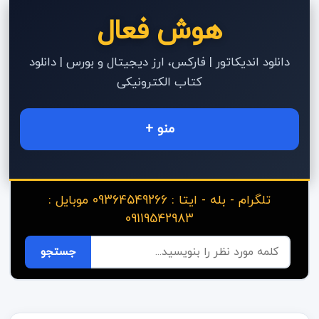
هوش فعال
دانلود اندیکاتور | فارکس، ارز دیجیتال و بورس | دانلود
کتاب الکترونیکی
منو +
تلگرام - بله - ایتا : 09364549266 موبایل :
09119542983