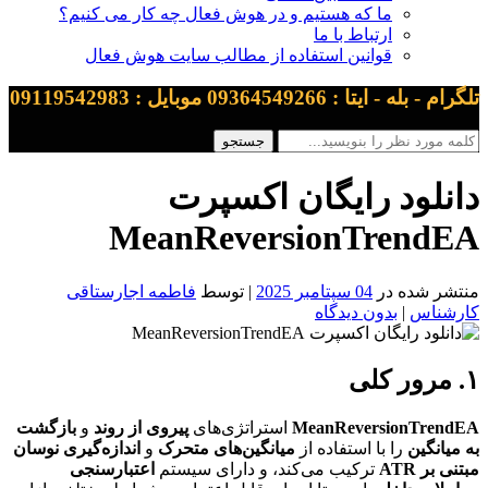
ما که هستیم و در هوش فعال چه کار می کنیم؟
ارتباط با ما
قوانین استفاده از مطالب سایت هوش فعال
تلگرام - بله - ایتا : 09364549266 موبایل : 09119542983
دانلود رایگان اکسپرت
MeanReversionTrendEA
منتشر شده در
04 سپتامبر 2025
| توسط
فاطمه اجارستاقی
کارشناس
|
بدون دیدگاه
۱. مرور کلی
MeanReversionTrendEA
استراتژی‌های
پیروی از روند
و
بازگشت
به میانگین
را با استفاده از
میانگین‌های متحرک
و
اندازه‌گیری نوسان
مبتنی بر ATR
ترکیب می‌کند، و دارای سیستم
اعتبارسنجی