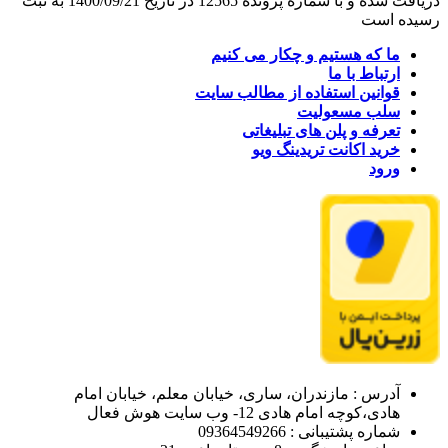
دریافت شده و با شماره پرونده 12565 در تاریخ 1400/09/21 به ثبت
رسیده است
ما که هستیم و چکار می کنیم
ارتباط با ما
قوانین استفاده از مطالب سایت
سلب مسعولیت
تعرفه و پلن های تبلیغاتی
خرید اکانت تریدینگ ویو
ورود
آدرس : مازندران، ساری، خیابان معلم، خیابان امام
هادی،کوچه امام هادی 12- وب سایت هوش فعال
شماره پشتیبانی : 09364549266