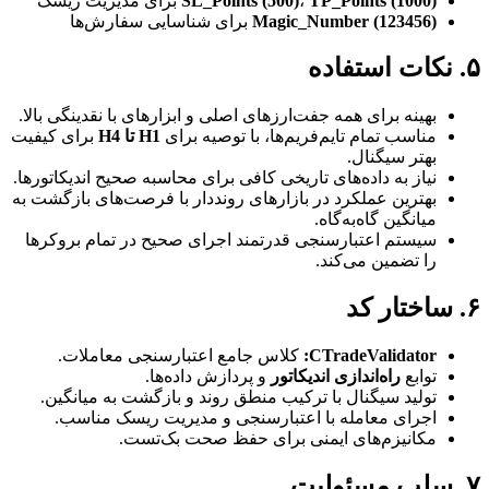
TP_Points (1000)
،
SL_Points (500)
برای مدیریت ریسک
Magic_Number (123456)
برای شناسایی سفارش‌ها
۵. نکات استفاده
بهینه برای همه جفت‌ارزهای اصلی و ابزارهای با نقدینگی بالا.
مناسب تمام تایم‌فریم‌ها، با توصیه برای
H1 تا H4
برای کیفیت
بهتر سیگنال.
نیاز به داده‌های تاریخی کافی برای محاسبه صحیح اندیکاتورها.
بهترین عملکرد در بازارهای رونددار با فرصت‌های بازگشت به
میانگین گاه‌به‌گاه.
سیستم اعتبارسنجی قدرتمند اجرای صحیح در تمام بروکرها
را تضمین می‌کند.
۶. ساختار کد
CTradeValidator:
کلاس جامع اعتبارسنجی معاملات.
توابع
راه‌اندازی اندیکاتور
و پردازش داده‌ها.
تولید سیگنال با ترکیب منطق روند و بازگشت به میانگین.
اجرای معامله با اعتبارسنجی و مدیریت ریسک مناسب.
مکانیزم‌های ایمنی برای حفظ صحت بک‌تست.
۷. سلب مسئولیت