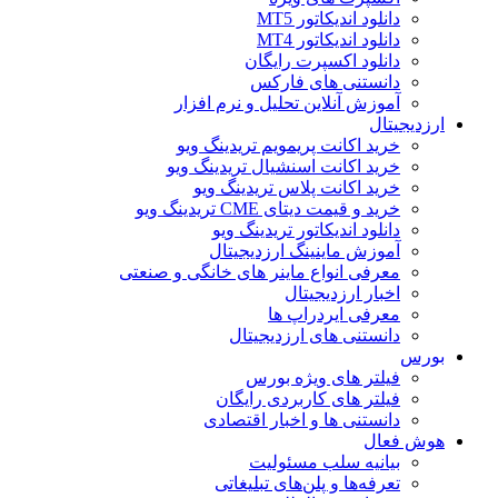
دانلود اندیکاتور MT5
دانلود اندیکاتور MT4
دانلود اکسپرت رایگان
دانستنی های فارکس
آموزش آنلاین تحلیل و نرم افزار
ارزدیجیتال
خرید اکانت پریمویم تریدینگ ویو
خرید اکانت اسنشیال تریدینگ ویو
خرید اکانت پلاس تریدینگ ویو
خرید و قیمت دیتای CME تریدینگ ویو
دانلود اندیکاتور تریدینگ ویو
آموزش ماینینگ ارزدیجیتال
معرفی انواع ماینر های خانگی و صنعتی
اخبار ارزدیجیتال
معرفی ایردراپ ها
دانستنی های ارزدیجیتال
بورس
فیلتر های ویژه بورس
فیلتر های کاربردی رایگان
دانستنی ها و اخبار اقتصادی
هوش فعال
بیانیه سلب مسئولیت
تعرفه‌ها و پلن‌های تبلیغاتی