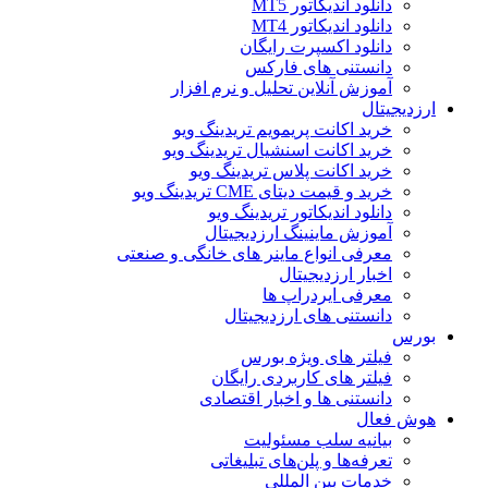
دانلود اندیکاتور MT5
دانلود اندیکاتور MT4
دانلود اکسپرت رایگان
دانستنی های فارکس
آموزش آنلاین تحلیل و نرم افزار
ارزدیجیتال
خرید اکانت پریمویم تریدینگ ویو
خرید اکانت اسنشیال تریدینگ ویو
خرید اکانت پلاس تریدینگ ویو
خرید و قیمت دیتای CME تریدینگ ویو
دانلود اندیکاتور تریدینگ ویو
آموزش ماینینگ ارزدیجیتال
معرفی انواع ماینر های خانگی و صنعتی
اخبار ارزدیجیتال
معرفی ایردراپ ها
دانستنی های ارزدیجیتال
بورس
فیلتر های ویژه بورس
فیلتر های کاربردی رایگان
دانستنی ها و اخبار اقتصادی
هوش فعال
بیانیه سلب مسئولیت
تعرفه‌ها و پلن‌های تبلیغاتی
خدمات بین المللی