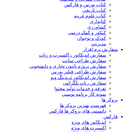
کتاب بورس و فارکس
کتاب تاریخی
کتاب علوم غریبه
کتابداری
کشاورزی
کنکور و کمک‌ درسی
کودک و نوجوان
مدیریت
سفارش نرم افزار
سفارش اندیکاتور ، اکسپرت و ربات
سفارش طراحی سایت
سفارش پروژه پایتون تجاری و دانشجویی
سفارش طراحی فیلتر بورس
سفارش اندیکاتور تریدینگ ویو
سفارش ربات تلگرامی
تعرفه و خدمات تولید محتوا
نمونه کار برنامه نویسی
بروکر ها
فهرست بهترین بروکر ها
دانستنی های بروکر ها فارکس
فارکس
اندیکاتور های ویژه
اکسپرت های ویژه