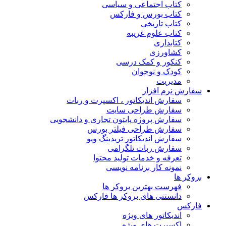
کتاب اجتماعی و سیاسی
کتاب بورس و فارکس
کتاب تاریخی
کتاب علوم غریبه
کتابداری
کشاورزی
کنکور و کمک‌ درسی
کودک و نوجوان
مدیریت
سفارش نرم افزار
سفارش اندیکاتور ، اکسپرت و ربات
سفارش طراحی سایت
سفارش پروژه پایتون تجاری و دانشجویی
سفارش طراحی فیلتر بورس
سفارش اندیکاتور تریدینگ ویو
سفارش ربات تلگرامی
تعرفه و خدمات تولید محتوا
نمونه کار برنامه نویسی
بروکر ها
فهرست بهترین بروکر ها
دانستنی های بروکر ها فارکس
فارکس
اندیکاتور های ویژه
اکسپرت های ویژه