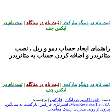
ثبت نام در وینگو مارکت
|
ثبت نام در متاگلد
|
ثبت نام در
ایکس چف
راهنمای ایجاد حساب دمو و ریل ، نصب
متاتریدر و اضافه کردن حساب به متاتریدر
ثبت نام در وینگو مارکت
|
ثبت نام در متاگلد
|
ثبت نام در
ایکس چف
دسته:
دانلود اکسپرت رایگان
،
فارکس
| برچسب:
MeanReversionTrendEA
،
استراتژی فارکس
،
بازگشت به میانگین
،
پیروی از روند
،
مدیریت ریسک معاملات