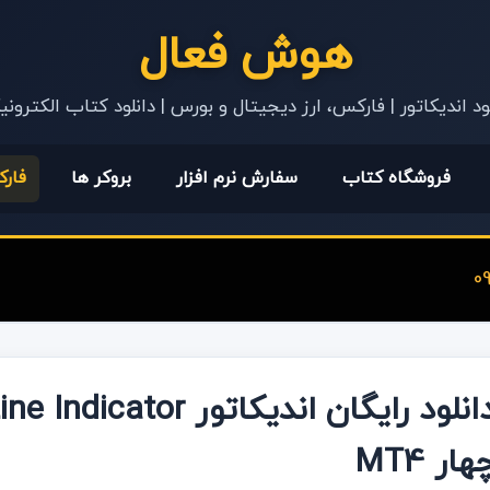
هوش فعال
ود اندیکاتور | فارکس، ارز دیجیتال و بورس | دانلود کتاب الکترون
فروشگاه کتاب
سفارش نرم افزار
بروکر ها
فار
هار MT4