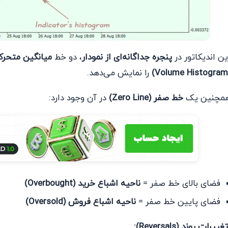
ین اندیکاتور در
پنجره جداگانه‌ای از نمودار
، دو خط
میانگین متحرک نم
را نمایش می‌دهد.
مچنین یک
خط صفر (Zero Line)
در آن وجود دارد:
فضای بالای خط صفر =
ناحیه اشباع خرید (Overbought)
فضای پایین خط صفر =
ناحیه اشباع فروش (Oversold)
تغییرات روند (Reversals):