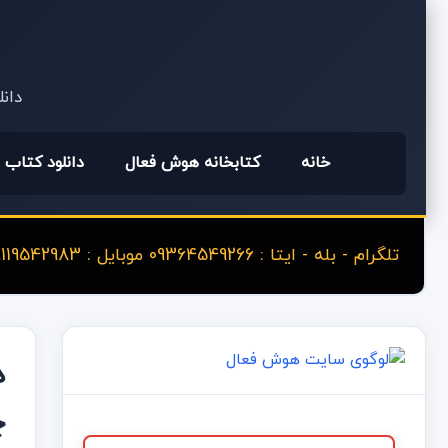
دانل
خانه
کتابخانه هوش فعال
دانلود کتاب
تلگرام - بله - ایتا : 09364549266 موبایل : 09119542983
چ