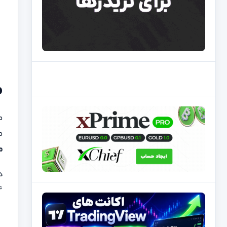
م
م
م
د
4، پیشنهاد می‌شود که به