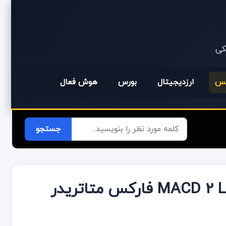
یکی
کس
ارزدیجیتال
بورس
هوش فعال
دانلود رایگان اندیکاتور MACD 2 Line Indicator فارکس متاتریدر