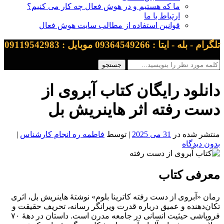
ما که هستیم و در هوش فعال چه کار می کنیم؟
ارتباط با ما
قوانین استفاده از مطالب سایت هوش فعال
تلگرام - بله - ایتا : 09364549266 موبایل : 09119542983
دانلود رایگان کتاب آبروی از
دست رفته اثر هاینریش بل
منتشر شده در
31 می 2025
| توسط
فاطمه ره انجام کارشناس
|
بدون دیدگاه
معرفی کتاب
رمان «آبروی از دست رفته کاترینا بلوم» نوشتهٔ هاینریش بل، اثری
تکان‌دهنده و عمیق درباره قدرت ویرانگر رسانه، تحریف حقیقت و
فروپاشی حیثیت انسانی در جامعه مدرن است. داستان در دههٔ ۷۰