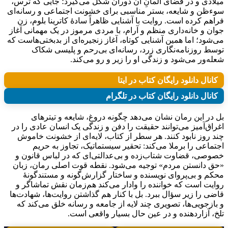
میلادی و در فضای آلمانِ آن دوران شکل می‌گیرد؛ جایی که ترس،
سوءظن و شایعه، بستر مناسبی برای خشونت اجتماعی و رسانه‌ای
فراهم کرده است. روایت با آشنایی ظاهراً سادهٔ کاترینا بلوم، زن
جوان و خانه‌داری منظم و آرام، با مردی مرموز در یک مهمانی آغاز
می‌شود؛ اما همین آشنایی کوتاه، آغاز زنجیره‌ای از بدبختی‌هاست که
توسط روزنامه‌نگاری زرد، رسانه‌ای بی‌رحم و پلیسی شکاک
شعله‌ور می‌شود و زندگی او را زیر و رو می‌کند.
کانال دانلود رایگان کتاب در ایتا
کانال دانلود رایگان کتاب در تلگرام
بل در این رمان نشان می‌دهد چگونه دروغ، شایعه و تیترهای
اغراق‌آمیز می‌توانند حقیقت را دفن و زندگی یک انسان عادی را در
چند روز نابود کنند. هر سطر از کتاب، لایه‌ای از خشونت خاموش
اجتماعی را برملا می‌کند: تحقیر سیستماتیک، تجاوز به حریم
خصوصی، قضاوت شتاب‌زده و بی‌عدالتی‌ای که در لباس قانون و
«حق دانستن مردم» توجیه می‌شود. نقطه قوت اصلی رمان، زبان
محکم و بی‌پروای نویسنده و ساختار گزارش‌گونه و مستندگونهٔ
روایت است که خواننده را وادار می‌کند هم‌زمان نقش تماشاگر و
قاضی را زیر سؤال ببرد. بل با کنار هم گذاشتن روایت‌ها، شهادت‌ها
و بازجویی‌ها، تصویری چند لایه از جامعه و رسانه خلق می‌کند که
تلخ، آزاردهنده و در عین حال بسیار واقعی است.