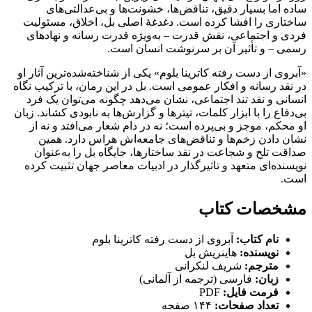
ساده اما بسیار دقیق، تناقض‌ها، خشونت‌ها و بی‌عدالتی‌های
ساختاری را افشا کرده است. دغدغهٔ اصلی بل، اخلاق، مسئولیت
فردی و اجتماعی، نقش قدرت – به‌ویژه قدرت رسانه و نهادهای
رسمی – و تأثیر آن بر سرنوشت انسان است.
«آبروی از دست رفته کاترینا بلوم» یکی از شناخته‌شده‌ترین آثار او
در نقد رسانه و افکار عمومی است. بل در این رمان، با ترکیب نگاه
انسانی و نقد تند اجتماعی، نشان می‌دهد چگونه می‌توان یک فرد
بی‌دفاع را با ابزار کلمات، تیترها و گزارش‌ها به نابودی کشاند. زبان
او محکم، موجز و بی‌پرده است؛ نه در دام شعار می‌افتد و نه از
نشان دادن زخم‌ها و تناقض‌های جامعه‌اش هراس دارد. همین
صداقت تلخ و شجاعت در نقد ساختارها، جایگاه بل را به‌عنوان
نویسنده‌ای متعهد و تاثیرگذار در ادبیات معاصر جهان تثبیت کرده
است.
مشخصات کتاب
نام کتاب:
آبروی از دست رفته کاترینا بلوم
نویسنده:
هاینریش بل
مترجم:
شریف لنکرانی
زبان:
فارسی (ترجمه از آلمانی)
فرمت فایل:
PDF
تعداد صفحات:
۱۴۴ صفحه