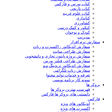
کتاب بورس و فارکس
کتاب تاریخی
کتاب علوم غریبه
کتابداری
کشاورزی
کنکور و کمک‌ درسی
کودک و نوجوان
مدیریت
سفارش نرم افزار
سفارش اندیکاتور ، اکسپرت و ربات
سفارش طراحی سایت
سفارش پروژه پایتون تجاری و دانشجویی
سفارش طراحی فیلتر بورس
سفارش اندیکاتور تریدینگ ویو
سفارش ربات تلگرامی
تعرفه و خدمات تولید محتوا
نمونه کار برنامه نویسی
بروکر ها
فهرست بهترین بروکر ها
دانستنی های بروکر ها فارکس
فارکس
اندیکاتور های ویژه
اکسپرت های ویژه