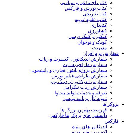
کتاب اجتماعی و سیاسی
کتاب بورس و فارکس
کتاب تاریخی
کتاب علوم غریبه
کتابداری
کشاورزی
کنکور و کمک‌ درسی
کودک و نوجوان
مدیریت
سفارش نرم افزار
سفارش اندیکاتور ، اکسپرت و ربات
سفارش طراحی سایت
سفارش پروژه پایتون تجاری و دانشجویی
سفارش طراحی فیلتر بورس
سفارش اندیکاتور تریدینگ ویو
سفارش ربات تلگرامی
تعرفه و خدمات تولید محتوا
نمونه کار برنامه نویسی
بروکر ها
فهرست بهترین بروکر ها
دانستنی های بروکر ها فارکس
فارکس
اندیکاتور های ویژه
اکسپرت های ویژه