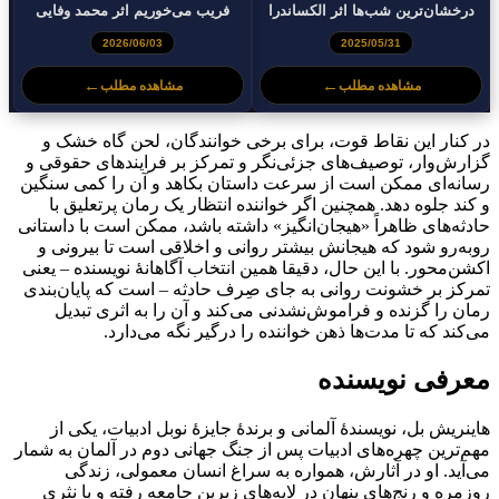
درخشان‌ترین شب‌ها اثر الکساندرا
فریب می‌خوریم اثر محمد وفایی
براکن
2026/06/03
2025/05/31
←
←
مشاهده مطلب
مشاهده مطلب
در کنار این نقاط قوت، برای برخی خوانندگان، لحن گاه خشک و
گزارش‌وار، توصیف‌های جزئی‌نگر و تمرکز بر فرایندهای حقوقی و
رسانه‌ای ممکن است از سرعت داستان بکاهد و آن را کمی سنگین
و کند جلوه دهد. همچنین اگر خواننده انتظار یک رمان پرتعلیق با
حادثه‌های ظاهراً «هیجان‌انگیز» داشته باشد، ممکن است با داستانی
روبه‌رو شود که هیجانش بیشتر روانی و اخلاقی است تا بیرونی و
اکشن‌محور. با این حال، دقیقا همین انتخاب آگاهانهٔ نویسنده – یعنی
تمرکز بر خشونت روانی به جای صِرف حادثه – است که پایان‌بندی
رمان را گزنده و فراموش‌نشدنی می‌کند و آن را به اثری تبدیل
می‌کند که تا مدت‌ها ذهن خواننده را درگیر نگه می‌دارد.
معرفی نویسنده
هاینریش بل، نویسندهٔ آلمانی و برندهٔ جایزهٔ نوبل ادبیات، یکی از
مهم‌ترین چهره‌های ادبیات پس از جنگ جهانی دوم در آلمان به شمار
می‌آید. او در آثارش، همواره به سراغ انسان معمولی، زندگی
روزمره و رنج‌های پنهان در لایه‌های زیرین جامعه رفته و با نثری