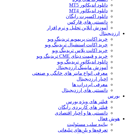
دانلود اندیکاتور MT5
دانلود اندیکاتور MT4
دانلود اکسپرت رایگان
دانستنی های فارکس
آموزش آنلاین تحلیل و نرم افزار
ارزدیجیتال
خرید اکانت پریمویم تریدینگ ویو
خرید اکانت اسنشیال تریدینگ ویو
خرید اکانت پلاس تریدینگ ویو
خرید و قیمت دیتای CME تریدینگ ویو
دانلود اندیکاتور تریدینگ ویو
آموزش ماینینگ ارزدیجیتال
معرفی انواع ماینر های خانگی و صنعتی
اخبار ارزدیجیتال
معرفی ایردراپ ها
دانستنی های ارزدیجیتال
بورس
فیلتر های ویژه بورس
فیلتر های کاربردی رایگان
دانستنی ها و اخبار اقتصادی
هوش فعال
بیانیه سلب مسئولیت
تعرفه‌ها و پلن‌های تبلیغاتی