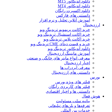
دانلود اندیکاتور MT5
دانلود اندیکاتور MT4
دانلود اکسپرت رایگان
دانستنی های فارکس
آموزش آنلاین تحلیل و نرم افزار
ارزدیجیتال
خرید اکانت پریمویم تریدینگ ویو
خرید اکانت اسنشیال تریدینگ ویو
خرید اکانت پلاس تریدینگ ویو
خرید و قیمت دیتای CME تریدینگ ویو
دانلود اندیکاتور تریدینگ ویو
آموزش ماینینگ ارزدیجیتال
معرفی انواع ماینر های خانگی و صنعتی
اخبار ارزدیجیتال
معرفی ایردراپ ها
دانستنی های ارزدیجیتال
بورس
فیلتر های ویژه بورس
فیلتر های کاربردی رایگان
دانستنی ها و اخبار اقتصادی
هوش فعال
بیانیه سلب مسئولیت
تعرفه‌ها و پلن‌های تبلیغاتی
خدمات بین المللی