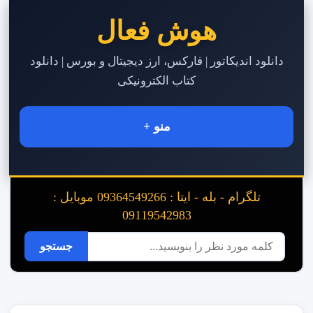
هوش فعال
دانلود اندیکاتور | فارکس، ارز دیجیتال و بورس | دانلود
کتاب الکترونیکی
منو +
تلگرام - بله - ایتا : 09364549266 موبایل :
09119542983