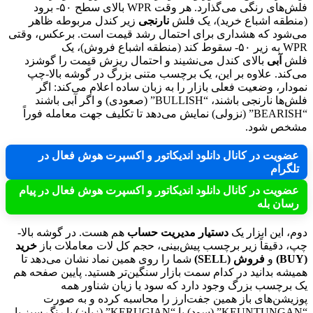
فلش‌های رنگی می‌گذارد. هر وقت WPR بالای سطح ۵۰- برود
(منطقه اشباع خرید)، یک فلش
نارنجی
زیر کندل مربوطه ظاهر
می‌شود که هشداری برای احتمال رشد قیمت است. برعکس، وقتی
WPR به زیر ۵۰- سقوط کند (منطقه اشباع فروش)، یک
فلش
آبی
بالای کندل می‌نشیند و احتمال ریزش قیمت را گوشزد
می‌کند. علاوه بر این، یک برچسب متنی بزرگ در گوشه بالا-چپ
نمودار، وضعیت فعلی بازار را به زبان ساده اعلام می‌کند: اگر
فلش‌ها نارنجی باشند، “BULLISH” (صعودی) و اگر آبی باشند
“BEARISH” (نزولی) نمایش می‌دهد تا تکلیف جهت معامله فوراً
مشخص شود.
عضویت در کانال دانلود اندیکاتور و اکسپرت هوش فعال در
تلگرام
عضویت در کانال دانلود اندیکاتور و اکسپرت هوش فعال در پیام
رسان بله
دوم، این ابزار یک
دستیار مدیریت حساب
هم هست. در گوشه بالا-
چپ، دقیقاً زیر برچسب پیش‌بینی، حجم کل لات معاملات باز
خرید
(BUY)
و
فروش (SELL)
شما را روی همین نماد نشان می‌دهد تا
همیشه بدانید در کدام سمت بازار سنگین‌تر هستید. پایین صفحه هم
یک برچسب بزرگ وجود دارد که سود یا زیان شناور همه
پوزیشن‌های باز همین جفت‌ارز را محاسبه کرده و به صورت
“KEUNTUNGAN” (سود) یا “KERUGIAN” (زیان) با رنگ سبز یا