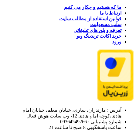
ما که هستیم و چکار می کنیم
ارتباط با ما
قوانین استفاده از مطالب سایت
سلب مسعولیت
تعرفه و پلن های تبلیغاتی
خرید اکانت تریدینگ ویو
ورود
آدرس : مازندران، ساری، خیابان معلم، خیابان امام
هادی،کوچه امام هادی 12- وب سایت هوش فعال
شماره پشتیبانی : 09364549266
ساعت پاسخگویی 8 صبح تا ساعت 21