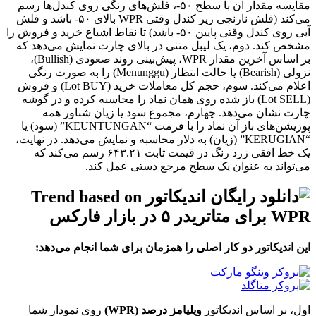
مقایسه مقدار آن با سطح ۵۰-، فلش‌های رنگی روی کندل‌ها رسم
می‌کند (فلش نارنجی زیر کندل وقتی WPR بالای ۵۰- باشد و فلش
آبی روی کندل وقتی پایین ۵۰- باشد) تا نقاط اشباع خرید و فروش را
مشخص کند. دوم، یک لیبل متنی در بالای چارت نمایش می‌دهد که
بر اساس آخرین مقدار WPR، پیش‌بینی روند صعودی (Bullish)،
نزولی (Bearish) یا حالت انتظار (Menunggu) را به صورت رنگی
اعلام می‌کند. سوم، حجم کل معاملات خرید (Lot BUY) و فروش
(Lot SELL) باز شده روی همان نماد را محاسبه کرده و در گوشه
چارت نشان می‌دهد. چهارم، مجموع سود یا زیان شناور همه
پوزیشن‌های باز آن نماد را با فرمت “KEUNTUNGAN” (سود) یا
“KERUGIAN” (زیان) به دلار محاسبه و نمایش می‌دهد. در نهایت،
یک خط افقی زرد رنگ در قیمت ثابت ۶۴۳.۲۱ رسم می‌کند که
می‌تواند به عنوان یک سطح مرجع دستی عمل کند.
این اندیکاتور دو کار اصلی را همزمان برای شما انجام می‌دهد:
اول، بر اساس اندیکاتور
ویلیامز درصد (WPR)
روی نمودار شما