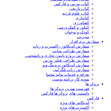
کتاب بورس و فارکس
کتاب تاریخی
کتاب علوم غریبه
کتابداری
کشاورزی
کنکور و کمک‌ درسی
کودک و نوجوان
مدیریت
سفارش نرم افزار
سفارش اندیکاتور ، اکسپرت و ربات
سفارش طراحی سایت
سفارش پروژه پایتون تجاری و دانشجویی
سفارش طراحی فیلتر بورس
سفارش اندیکاتور تریدینگ ویو
سفارش ربات تلگرامی
تعرفه و خدمات تولید محتوا
نمونه کار برنامه نویسی
بروکر ها
فهرست بهترین بروکر ها
دانستنی های بروکر ها فارکس
فارکس
اندیکاتور های ویژه
اکسپرت های ویژه