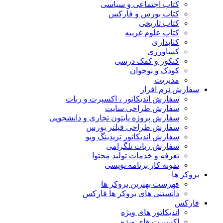
کتاب اجتماعی و سیاسی
کتاب بورس و فارکس
کتاب تاریخی
کتاب علوم غریبه
کتابداری
کشاورزی
کنکور و کمک‌ درسی
کودک و نوجوان
مدیریت
سفارش نرم افزار
سفارش اندیکاتور ، اکسپرت و ربات
سفارش طراحی سایت
سفارش پروژه پایتون تجاری و دانشجویی
سفارش طراحی فیلتر بورس
سفارش اندیکاتور تریدینگ ویو
سفارش ربات تلگرامی
تعرفه و خدمات تولید محتوا
نمونه کار برنامه نویسی
بروکر ها
فهرست بهترین بروکر ها
دانستنی های بروکر ها فارکس
فارکس
اندیکاتور های ویژه
اکسپرت های ویژه