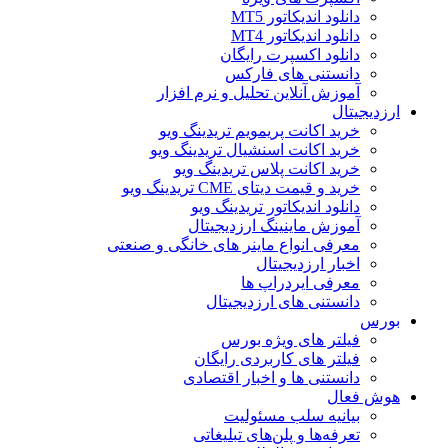
دانلود اندیکاتور MT5
دانلود اندیکاتور MT4
دانلود اکسپرت رایگان
دانستنی های فارکس
آموزش آنلاین تحلیل و نرم افزار
ارزدیجیتال
خرید اکانت پریمویم تریدینگ ویو
خرید اکانت اسنشیال تریدینگ ویو
خرید اکانت پلاس تریدینگ ویو
خرید و قیمت دیتای CME تریدینگ ویو
دانلود اندیکاتور تریدینگ ویو
آموزش ماینینگ ارزدیجیتال
معرفی انواع ماینر های خانگی و صنعتی
اخبار ارزدیجیتال
معرفی ایردراپ ها
دانستنی های ارزدیجیتال
بورس
فیلتر های ویژه بورس
فیلتر های کاربردی رایگان
دانستنی ها و اخبار اقتصادی
هوش فعال
بیانیه سلب مسئولیت
تعرفه‌ها و پلن‌های تبلیغاتی