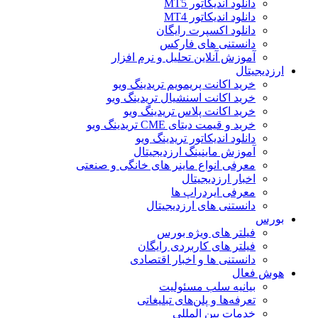
دانلود اندیکاتور MT5
دانلود اندیکاتور MT4
دانلود اکسپرت رایگان
دانستنی های فارکس
آموزش آنلاین تحلیل و نرم افزار
ارزدیجیتال
خرید اکانت پریمویم تریدینگ ویو
خرید اکانت اسنشیال تریدینگ ویو
خرید اکانت پلاس تریدینگ ویو
خرید و قیمت دیتای CME تریدینگ ویو
دانلود اندیکاتور تریدینگ ویو
آموزش ماینینگ ارزدیجیتال
معرفی انواع ماینر های خانگی و صنعتی
اخبار ارزدیجیتال
معرفی ایردراپ ها
دانستنی های ارزدیجیتال
بورس
فیلتر های ویژه بورس
فیلتر های کاربردی رایگان
دانستنی ها و اخبار اقتصادی
هوش فعال
بیانیه سلب مسئولیت
تعرفه‌ها و پلن‌های تبلیغاتی
خدمات بین المللی