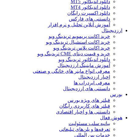
دانلود اندیکاتور MT5
دانلود اندیکاتور MT4
دانلود اکسپرت رایگان
دانستنی های فارکس
آموزش آنلاین تحلیل و نرم افزار
ارزدیجیتال
خرید اکانت پریمویم تریدینگ ویو
خرید اکانت اسنشیال تریدینگ ویو
خرید اکانت پلاس تریدینگ ویو
خرید و قیمت دیتای CME تریدینگ ویو
دانلود اندیکاتور تریدینگ ویو
آموزش ماینینگ ارزدیجیتال
معرفی انواع ماینر های خانگی و صنعتی
اخبار ارزدیجیتال
معرفی ایردراپ ها
دانستنی های ارزدیجیتال
بورس
فیلتر های ویژه بورس
فیلتر های کاربردی رایگان
دانستنی ها و اخبار اقتصادی
هوش فعال
بیانیه سلب مسئولیت
تعرفه‌ها و پلن‌های تبلیغاتی
خدمات بین المللی