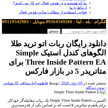
ما که هستیم و در هوش فعال چه کار می کنیم؟
ارتباط با ما
قوانین استفاده از مطالب سایت هوش فعال
تلگرام - بله - ایتا : 09364549266 موبایل : 09119542983
دانلود رایگان ربات اتو ترید طلا
الگوهای کندل استیک Simple
Three Inside Pattern EA برای
متاتریدر 5 در بازار فارکس
منتشر شده در
05 ژوئن 2026
| توسط
فاطمه اجارستاقی کارشناس
|
بدون دیدگاه
اکسپرت Simple Three Inside Pattern یک ربات معامله‌گر خودکار
برای پلتفرم متاتریدر ۵ است که بر اساس یکی از قدرتمندترین