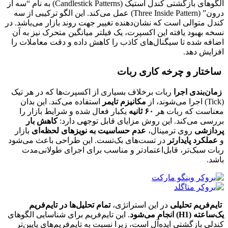
الگوهای بازگشتی کندل استیک (Candlestick Patterns) به نام “سه از
درون” (Three Inside Pattern) عمل می‌کند. این الگو ترکیبی از سه
کندل متوالی است که نشان‌دهنده تغییر جهت روند بازار می‌باشد. در
نسخه بهبود یافته این اکسپرت، یک فیلتر میانگین متحرک نیز به آن
اضافه شده تا سیگنال‌های کاذب را کاهش داده و دقت معاملات را
افزایش دهد.
ساختار و چرخه کاری ربات
زمان‌بندی اجرا
ربات برخلاف بسیاری از اکسپرت‌ها که در هر تیک
(Tick) اجرا می‌شوند، از
مکانیزم تایمر
استفاده می‌کند. این بدان
معناست که ربات هر
۶۰ ثانیه
یکبار فعال شده و شرایط بازار را
بررسی می‌کند. این روش مزایای قابل توجهی دارد:
کاهش بار
پردازشی
روی ترمینال،
عدم حساسیت به نویزهای لحظه‌ای
بازار
و
عملکرد پایدارتر
در تست‌های بک‌تست. این طراحی باعث می‌شود
ربات سبک‌تر، قابل‌اعتمادتر و مناسب برای اجرای طولانی‌مدت
باشد.
تایم‌فریم تحلیلی
در این استراتژی،
تمام تحلیل‌ها در تایم‌فریم
یک‌ساعته (H1) انجام می‌شود
. این تایم‌فریم برای شناسایی الگوهای
کندلی بازگشتی ایده‌آل است، زیرا نسبت به تایم‌فریم‌های پایین‌تر