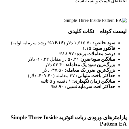
لحظه‌ای قیمت وابسته است.
لیست کوتاه – نکات کلیدی
سود خالص:
۱,۶۱۵.۷۰ دلار (
۱۶.۱۶%
رشد سرمایه اولیه)
فاکتور سود:
۱.۱۵
درصد معاملات برنده:
۱۸.۹۷%
میانگین سود/ضرر:
۵۰.۳۱ در مقابل ۱۰.۲۲- دلار
بزرگ‌ترین سود یک معامله:
۵۳.۴۰ دلار
بزرگ‌ترین ضرر یک معامله:
۳۷.۵۰- دلار
حداکثر باخت متوالی:
۳۷ معامله (۴۰۷.۴۰- دلار)
میانگین زمان نگهداری:
۱ دقیقه و ۵ ثانیه
حداکثر افت سرمایه نسبی:
۸.۹۰%
پارامترهای ورودی ربات اتوترید Simple Three Inside
Pattern EA