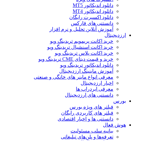
دانلود اندیکاتور MT5
دانلود اندیکاتور MT4
دانلود اکسپرت رایگان
دانستنی های فارکس
آموزش آنلاین تحلیل و نرم افزار
ارزدیجیتال
خرید اکانت پریمویم تریدینگ ویو
خرید اکانت اسنشیال تریدینگ ویو
خرید اکانت پلاس تریدینگ ویو
خرید و قیمت دیتای CME تریدینگ ویو
دانلود اندیکاتور تریدینگ ویو
آموزش ماینینگ ارزدیجیتال
معرفی انواع ماینر های خانگی و صنعتی
اخبار ارزدیجیتال
معرفی ایردراپ ها
دانستنی های ارزدیجیتال
بورس
فیلتر های ویژه بورس
فیلتر های کاربردی رایگان
دانستنی ها و اخبار اقتصادی
هوش فعال
بیانیه سلب مسئولیت
تعرفه‌ها و پلن‌های تبلیغاتی