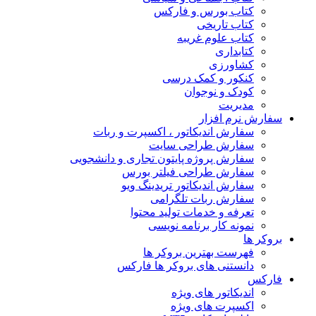
کتاب بورس و فارکس
کتاب تاریخی
کتاب علوم غریبه
کتابداری
کشاورزی
کنکور و کمک‌ درسی
کودک و نوجوان
مدیریت
سفارش نرم افزار
سفارش اندیکاتور ، اکسپرت و ربات
سفارش طراحی سایت
سفارش پروژه پایتون تجاری و دانشجویی
سفارش طراحی فیلتر بورس
سفارش اندیکاتور تریدینگ ویو
سفارش ربات تلگرامی
تعرفه و خدمات تولید محتوا
نمونه کار برنامه نویسی
بروکر ها
فهرست بهترین بروکر ها
دانستنی های بروکر ها فارکس
فارکس
اندیکاتور های ویژه
اکسپرت های ویژه