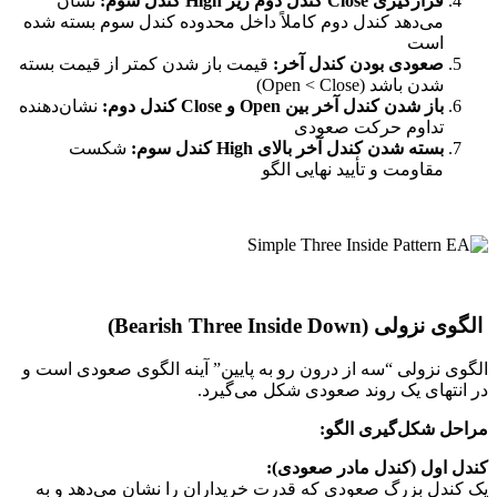
قرارگیری Close کندل دوم زیر High کندل سوم:
نشان
می‌دهد کندل دوم کاملاً داخل محدوده کندل سوم بسته شده
است
صعودی بودن کندل آخر:
قیمت باز شدن کمتر از قیمت بسته
شدن باشد (Open < Close)
باز شدن کندل آخر بین Open و Close کندل دوم:
نشان‌دهنده
تداوم حرکت صعودی
بسته شدن کندل آخر بالای High کندل سوم:
شکست
مقاومت و تأیید نهایی الگو
الگوی نزولی (Bearish Three Inside Down)
الگوی نزولی “سه از درون رو به پایین” آینه الگوی صعودی است و
در انتهای یک روند صعودی شکل می‌گیرد.
مراحل شکل‌گیری الگو:
کندل اول (کندل مادر صعودی):
یک کندل بزرگ صعودی که قدرت خریداران را نشان می‌دهد و به