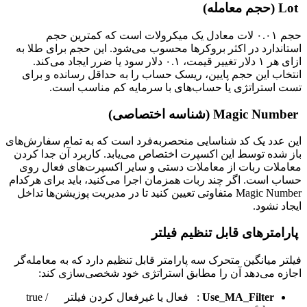
Lot (حجم معامله)
حجم ۰.۰۱ لات معادل یک میکرولات است که کمترین حجم
استاندارد در اکثر بروکرها محسوب می‌شود. این حجم برای طلا به
ازای هر ۱ دلار تغییر قیمت، ۰.۱ دلار سود یا ضرر ایجاد می‌کند.
انتخاب این حجم پایین، ریسک حساب را به حداقل رسانده و برای
تست استراتژی یا حساب‌های با سرمایه کم مناسب است.
Magic Number (شناسه اختصاصی)
این عدد یک کد شناسایی منحصربه‌فرد است که به تمام سفارش‌های
باز شده توسط این اکسپرت اختصاص می‌یابد. کاربرد آن جدا کردن
معاملات ربات از معاملات دستی و سایر اکسپرت‌های فعال روی
حساب است. اگر چند ربات همزمان اجرا می‌کنید، باید برای هرکدام
Magic Number متفاوتی تعیین کنید تا در مدیریت پوزیشن‌ها تداخل
ایجاد نشود.
پارامترهای قابل تنظیم فیلتر
فیلتر میانگین متحرک سه پارامتر قابل تنظیم دارد که به معامله‌گر
اجازه می‌دهد آن را مطابق استراتژی خود شخصی‌سازی کند:
Use_MA_Filter
: فعال یا غیرفعال کردن فیلتر true /