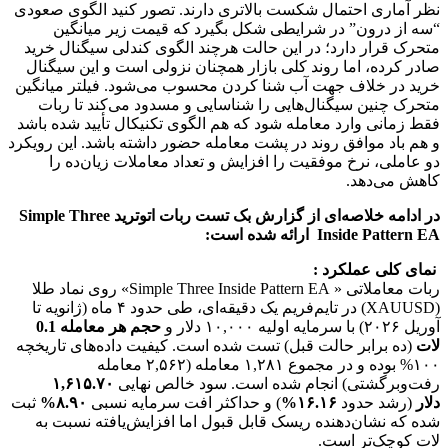
نظر آماری احتمال شکست بالاتری دارند. تصور کنید الگوی صعودی
“سه از درون” در شرایطی شکل بگیرد که قیمت زیر میانگین
متحرک قرار دارد؛ در این حالت هرچند الگوی کندلی سیگنال خرید
صادر کرده، اما روند کلی بازار همچنان نزولی است و این سیگنال
خرید در خلاف جهت آب شنا کردن محسوب می‌شود. فیلتر میانگین
متحرک چنین سیگنال‌هایی را شناسایی و مسدود می‌کند تا ربات
فقط زمانی وارد معامله شود که هم الگوی تکنیکال تأیید شده باشد
و هم باد موافق روند در پشت معامله حضور داشته باشد. این رویکرد
دو عاملی، نرخ موفقیت را افزایش و تعداد معاملات زیان‌ده را
کاهش می‌دهد.
در ادامه خلاصه‌ای از گزارش بک تست ربات اتوترید Simple Three
Inside Pattern EA ارائه شده است:
نمای کلی عملکرد :
ربات معاملاتی « Simple Three Inside Pattern EA» روی نماد طلا
(XAUUSD) در تایم‌فریم یک دقیقه‌ای، طی حدود ۴ ماه (ژانویه تا
آوریل ۲۰۲۶) با سرمایه اولیه ۱۰,۰۰۰ دلار و
حجم هر معامله 0.1
لات
(ده برابر حالت قبل) تست شده است. کیفیت داده‌های تاریخچه
۱۰۰% بوده و در مجموع ۱,۲۸۱ معامله (۲,۵۶۲ معامله
رفت‌وبرگشتی) انجام شده است. سود خالص نهایی
۱,۶۱۵.۷۰
دلار
(رشد حدود
۱۶.۱۶%
) و حداکثر افت سرمایه نسبی
۸.۹۰%
ثبت
شده که نشان‌دهنده ریسک قابل قبول اما افزایش‌یافته نسبت به
لات کوچک‌تر است.