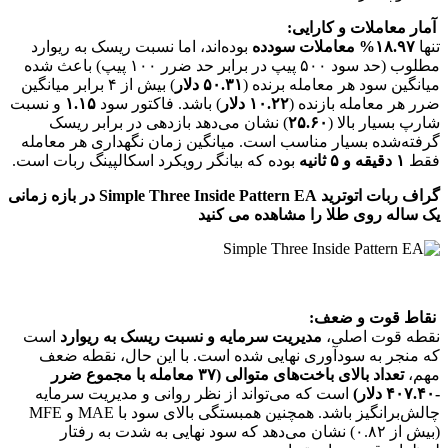
آمار معاملات و کارایی:
تنها
۱۸.۹۷% معاملات سودده
بوده‌اند، اما نسبت ریسک به ریوارد
مطلوب (حد سود ۵۰۰ پیپ در برابر حد ضرر ۱۰۰ پیپ) باعث شده
میانگین سود هر معامله برنده (
۵۰.۳۱ دلار
) بیش از ۴ برابر میانگین
ضرر هر معامله بازنده (
۱۰.۲۲ دلار
) باشد. فاکتور سود
۱.۱۵
و نسبت
شارپ بسیار بالا (
۲۵.۶۰
) نشان می‌دهد بازدهی در برابر ریسک
گرفته‌شده بسیار مناسب است. میانگین زمان نگهداری هر معامله
فقط
۱ دقیقه و ۵ ثانیه
بوده که بیانگر رویکرد اسکالپینگ ربات است.
گراف ربات اتوترید Simple Three Inside Pattern EA در بازه زمانی
یک ساله روی طلا را مشاهده می کنید
نقاط قوت و ضعف:
نقطه قوت اصلی،
مدیریت سرمایه و نسبت ریسک به ریوارد
است
که منجر به سودآوری نهایی شده است. با این حال، نقطه ضعف
مهم،
تعداد بالای باخت‌های متوالی (۳۷ معامله با مجموع ضرر
-۴۰۷.۴۰ دلار)
است که می‌تواند از نظر روانی و مدیریت سرمایه
چالش‌برانگیز باشد. همچنین همبستگی بالای سود با MAE و MFE
(بیش از ۰.۸۲) نشان می‌دهد که سود نهایی به شدت به رفتار