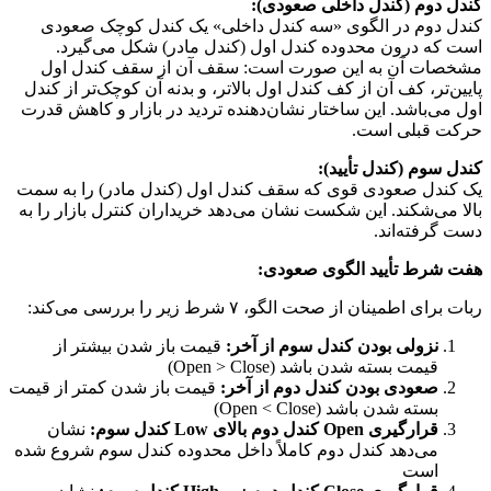
کندل دوم (کندل داخلی صعودی):
کندل دوم در الگوی «سه کندل داخلی» یک کندل کوچک صعودی
است که درون محدوده کندل اول (کندل مادر) شکل می‌گیرد.
مشخصات آن به این صورت است: سقف آن از سقف کندل اول
پایین‌تر، کف آن از کف کندل اول بالاتر، و بدنه آن کوچک‌تر از کندل
اول می‌باشد. این ساختار نشان‌دهنده تردید در بازار و کاهش قدرت
حرکت قبلی است.
کندل سوم (کندل تأیید):
یک کندل صعودی قوی که سقف کندل اول (کندل مادر) را به سمت
بالا می‌شکند. این شکست نشان می‌دهد خریداران کنترل بازار را به
دست گرفته‌اند.
هفت شرط تأیید الگوی صعودی:
ربات برای اطمینان از صحت الگو، ۷ شرط زیر را بررسی می‌کند:
نزولی بودن کندل سوم از آخر:
قیمت باز شدن بیشتر از
قیمت بسته شدن باشد (Open > Close)
صعودی بودن کندل دوم از آخر:
قیمت باز شدن کمتر از قیمت
بسته شدن باشد (Open < Close)
قرارگیری Open کندل دوم بالای Low کندل سوم:
نشان
می‌دهد کندل دوم کاملاً داخل محدوده کندل سوم شروع شده
است