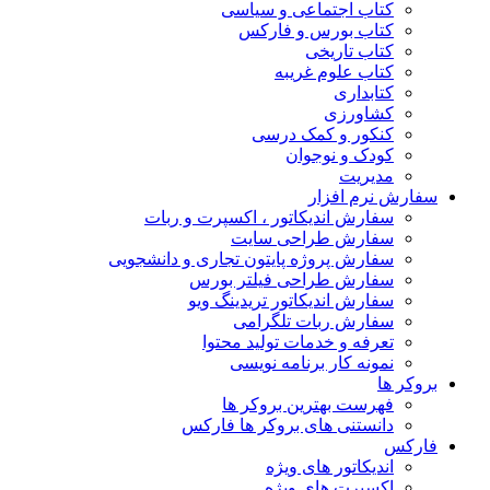
کتاب اجتماعی و سیاسی
کتاب بورس و فارکس
کتاب تاریخی
کتاب علوم غریبه
کتابداری
کشاورزی
کنکور و کمک‌ درسی
کودک و نوجوان
مدیریت
سفارش نرم افزار
سفارش اندیکاتور ، اکسپرت و ربات
سفارش طراحی سایت
سفارش پروژه پایتون تجاری و دانشجویی
سفارش طراحی فیلتر بورس
سفارش اندیکاتور تریدینگ ویو
سفارش ربات تلگرامی
تعرفه و خدمات تولید محتوا
نمونه کار برنامه نویسی
بروکر ها
فهرست بهترین بروکر ها
دانستنی های بروکر ها فارکس
فارکس
اندیکاتور های ویژه
اکسپرت های ویژه