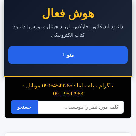
هوش فعال
دانلود اندیکاتور | فارکس، ارز دیجیتال و بورس | دانلود
کتاب الکترونیکی
منو +
تلگرام - بله - ایتا : 09364549266 موبایل :
09119542983