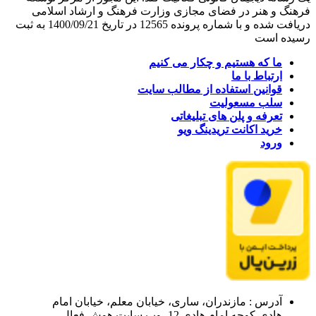
فرهنگ و هنر در فضای مجازی وزارت فرهنگ و ارشاد اسلامی
دریافت شده و با شماره پرونده 12565 در تاریخ 1400/09/21 به ثبت
رسیده است
ما که هستیم و چکار می کنیم
ارتباط با ما
قوانین استفاده از مطالب سایت
سلب مسعولیت
تعرفه و پلن های تبلیغاتی
خرید اکانت تریدینگ ویو
ورود
آدرس : مازندران، ساری، خیابان معلم، خیابان امام
هادی،کوچه امام هادی 12- وب سایت هوش فعال