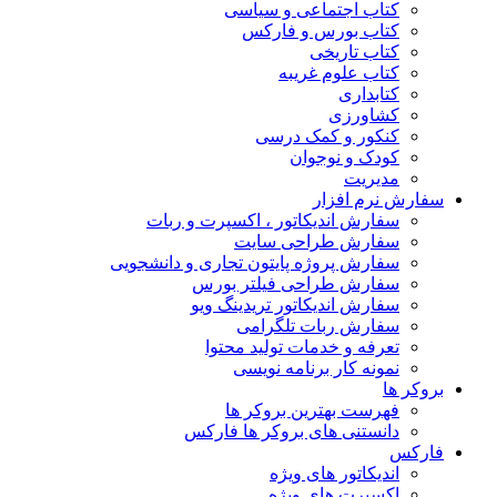
کتاب اجتماعی و سیاسی
کتاب بورس و فارکس
کتاب تاریخی
کتاب علوم غریبه
کتابداری
کشاورزی
کنکور و کمک‌ درسی
کودک و نوجوان
مدیریت
سفارش نرم افزار
سفارش اندیکاتور ، اکسپرت و ربات
سفارش طراحی سایت
سفارش پروژه پایتون تجاری و دانشجویی
سفارش طراحی فیلتر بورس
سفارش اندیکاتور تریدینگ ویو
سفارش ربات تلگرامی
تعرفه و خدمات تولید محتوا
نمونه کار برنامه نویسی
بروکر ها
فهرست بهترین بروکر ها
دانستنی های بروکر ها فارکس
فارکس
اندیکاتور های ویژه
اکسپرت های ویژه