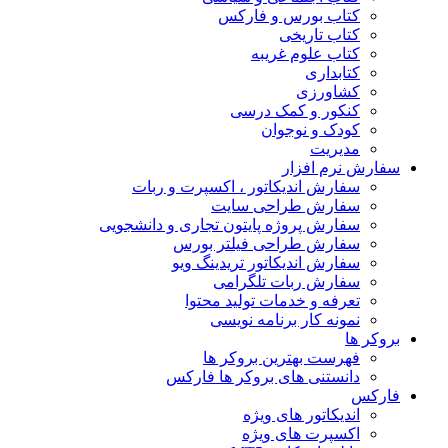
کتاب بورس و فارکس
کتاب تاریخی
کتاب علوم غریبه
کتابداری
کشاورزی
کنکور و کمک‌ درسی
کودک و نوجوان
مدیریت
سفارش نرم افزار
سفارش اندیکاتور ، اکسپرت و ربات
سفارش طراحی سایت
سفارش پروژه پایتون تجاری و دانشجویی
سفارش طراحی فیلتر بورس
سفارش اندیکاتور تریدینگ ویو
سفارش ربات تلگرامی
تعرفه و خدمات تولید محتوا
نمونه کار برنامه نویسی
بروکر ها
فهرست بهترین بروکر ها
دانستنی های بروکر ها فارکس
فارکس
اندیکاتور های ویژه
اکسپرت های ویژه