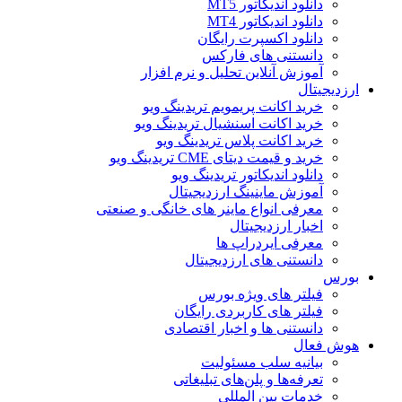
دانلود اندیکاتور MT5
دانلود اندیکاتور MT4
دانلود اکسپرت رایگان
دانستنی های فارکس
آموزش آنلاین تحلیل و نرم افزار
ارزدیجیتال
خرید اکانت پریمویم تریدینگ ویو
خرید اکانت اسنشیال تریدینگ ویو
خرید اکانت پلاس تریدینگ ویو
خرید و قیمت دیتای CME تریدینگ ویو
دانلود اندیکاتور تریدینگ ویو
آموزش ماینینگ ارزدیجیتال
معرفی انواع ماینر های خانگی و صنعتی
اخبار ارزدیجیتال
معرفی ایردراپ ها
دانستنی های ارزدیجیتال
بورس
فیلتر های ویژه بورس
فیلتر های کاربردی رایگان
دانستنی ها و اخبار اقتصادی
هوش فعال
بیانیه سلب مسئولیت
تعرفه‌ها و پلن‌های تبلیغاتی
خدمات بین المللی