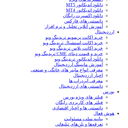
دانلود اندیکاتور MT5
دانلود اندیکاتور MT4
دانلود اکسپرت رایگان
دانستنی های فارکس
آموزش آنلاین تحلیل و نرم افزار
ارزدیجیتال
خرید اکانت پریمویم تریدینگ ویو
خرید اکانت اسنشیال تریدینگ ویو
خرید اکانت پلاس تریدینگ ویو
خرید و قیمت دیتای CME تریدینگ ویو
دانلود اندیکاتور تریدینگ ویو
آموزش ماینینگ ارزدیجیتال
معرفی انواع ماینر های خانگی و صنعتی
اخبار ارزدیجیتال
معرفی ایردراپ ها
دانستنی های ارزدیجیتال
بورس
فیلتر های ویژه بورس
فیلتر های کاربردی رایگان
دانستنی ها و اخبار اقتصادی
هوش فعال
بیانیه سلب مسئولیت
تعرفه‌ها و پلن‌های تبلیغاتی