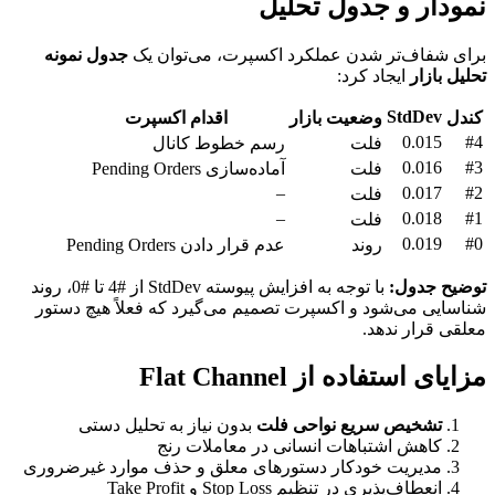
نمودار و جدول تحلیل
برای شفاف‌تر شدن عملکرد اکسپرت، می‌توان یک
جدول نمونه
تحلیل بازار
ایجاد کرد:
StdDev
کندل
وضعیت بازار
اقدام اکسپرت
0.015
#4
فلت
رسم خطوط کانال
0.016
#3
فلت
آماده‌سازی Pending Orders
–
0.017
#2
فلت
–
0.018
#1
فلت
0.019
#0
روند
عدم قرار دادن Pending Orders
توضیح جدول:
با توجه به افزایش پیوسته StdDev از #4 تا #0، روند
شناسایی می‌شود و اکسپرت تصمیم می‌گیرد که فعلاً هیچ دستور
معلقی قرار ندهد.
مزایای استفاده از Flat Channel
تشخیص سریع نواحی فلت
بدون نیاز به تحلیل دستی
کاهش اشتباهات انسانی در معاملات رنج
مدیریت خودکار دستورهای معلق و حذف موارد غیرضروری
انعطاف‌پذیری در تنظیم Stop Loss و Take Profit