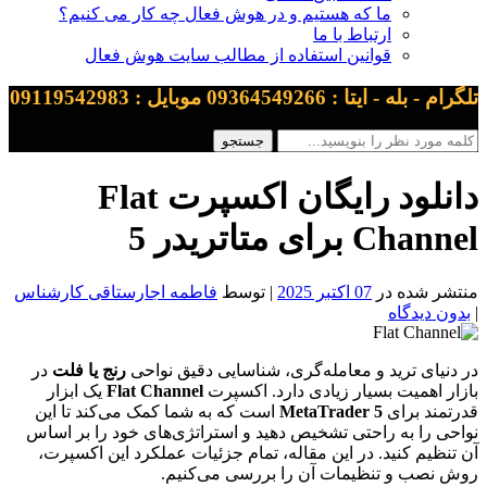
ما که هستیم و در هوش فعال چه کار می کنیم؟
ارتباط با ما
قوانین استفاده از مطالب سایت هوش فعال
تلگرام - بله - ایتا : 09364549266 موبایل : 09119542983
دانلود رایگان اکسپرت Flat
Channel برای متاتریدر 5
منتشر شده در
07 اکتبر 2025
| توسط
فاطمه اجارستاقی کارشناس
|
بدون دیدگاه
در دنیای ترید و معامله‌گری، شناسایی دقیق نواحی
رنج یا فلت
در
بازار اهمیت بسیار زیادی دارد. اکسپرت
Flat Channel
یک ابزار
قدرتمند برای
MetaTrader 5
است که به شما کمک می‌کند تا این
نواحی را به راحتی تشخیص دهید و استراتژی‌های خود را بر اساس
آن تنظیم کنید. در این مقاله، تمام جزئیات عملکرد این اکسپرت،
روش نصب و تنظیمات آن را بررسی می‌کنیم.