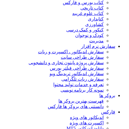
کتاب بورس و فارکس
کتاب تاریخی
کتاب علوم غریبه
کتابداری
کشاورزی
کنکور و کمک‌ درسی
کودک و نوجوان
مدیریت
سفارش نرم افزار
سفارش اندیکاتور ، اکسپرت و ربات
سفارش طراحی سایت
سفارش پروژه پایتون تجاری و دانشجویی
سفارش طراحی فیلتر بورس
سفارش اندیکاتور تریدینگ ویو
سفارش ربات تلگرامی
تعرفه و خدمات تولید محتوا
نمونه کار برنامه نویسی
بروکر ها
فهرست بهترین بروکر ها
دانستنی های بروکر ها فارکس
فارکس
اندیکاتور های ویژه
اکسپرت های ویژه
دانلود اندیکاتور MT5