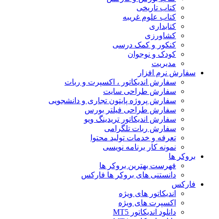
کتاب تاریخی
کتاب علوم غریبه
کتابداری
کشاورزی
کنکور و کمک‌ درسی
کودک و نوجوان
مدیریت
سفارش نرم افزار
سفارش اندیکاتور ، اکسپرت و ربات
سفارش طراحی سایت
سفارش پروژه پایتون تجاری و دانشجویی
سفارش طراحی فیلتر بورس
سفارش اندیکاتور تریدینگ ویو
سفارش ربات تلگرامی
تعرفه و خدمات تولید محتوا
نمونه کار برنامه نویسی
بروکر ها
فهرست بهترین بروکر ها
دانستنی های بروکر ها فارکس
فارکس
اندیکاتور های ویژه
اکسپرت های ویژه
دانلود اندیکاتور MT5