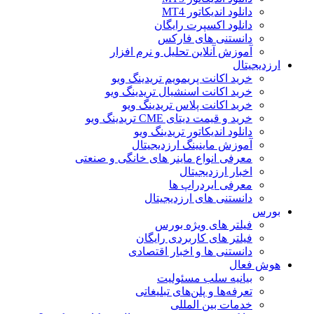
دانلود اندیکاتور MT4
دانلود اکسپرت رایگان
دانستنی های فارکس
آموزش آنلاین تحلیل و نرم افزار
ارزدیجیتال
خرید اکانت پریمویم تریدینگ ویو
خرید اکانت اسنشیال تریدینگ ویو
خرید اکانت پلاس تریدینگ ویو
خرید و قیمت دیتای CME تریدینگ ویو
دانلود اندیکاتور تریدینگ ویو
آموزش ماینینگ ارزدیجیتال
معرفی انواع ماینر های خانگی و صنعتی
اخبار ارزدیجیتال
معرفی ایردراپ ها
دانستنی های ارزدیجیتال
بورس
فیلتر های ویژه بورس
فیلتر های کاربردی رایگان
دانستنی ها و اخبار اقتصادی
هوش فعال
بیانیه سلب مسئولیت
تعرفه‌ها و پلن‌های تبلیغاتی
خدمات بین المللی