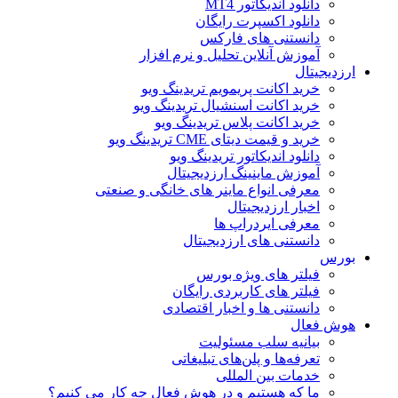
دانلود اندیکاتور MT4
دانلود اکسپرت رایگان
دانستنی های فارکس
آموزش آنلاین تحلیل و نرم افزار
ارزدیجیتال
خرید اکانت پریمویم تریدینگ ویو
خرید اکانت اسنشیال تریدینگ ویو
خرید اکانت پلاس تریدینگ ویو
خرید و قیمت دیتای CME تریدینگ ویو
دانلود اندیکاتور تریدینگ ویو
آموزش ماینینگ ارزدیجیتال
معرفی انواع ماینر های خانگی و صنعتی
اخبار ارزدیجیتال
معرفی ایردراپ ها
دانستنی های ارزدیجیتال
بورس
فیلتر های ویژه بورس
فیلتر های کاربردی رایگان
دانستنی ها و اخبار اقتصادی
هوش فعال
بیانیه سلب مسئولیت
تعرفه‌ها و پلن‌های تبلیغاتی
خدمات بین المللی
ما که هستیم و در هوش فعال چه کار می کنیم؟