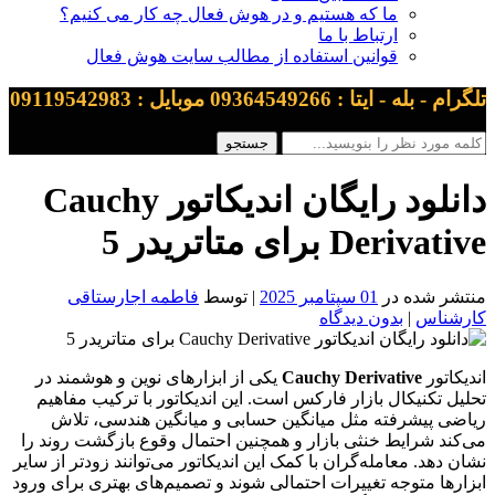
ما که هستیم و در هوش فعال چه کار می کنیم؟
ارتباط با ما
قوانین استفاده از مطالب سایت هوش فعال
تلگرام - بله - ایتا : 09364549266 موبایل : 09119542983
دانلود رایگان اندیکاتور Cauchy
Derivative برای متاتریدر 5
منتشر شده در
01 سپتامبر 2025
| توسط
فاطمه اجارستاقی
کارشناس
|
بدون دیدگاه
اندیکاتور
Cauchy Derivative
یکی از ابزارهای نوین و هوشمند در
تحلیل تکنیکال بازار فارکس است. این اندیکاتور با ترکیب مفاهیم
ریاضی پیشرفته مثل میانگین حسابی و میانگین هندسی، تلاش
می‌کند شرایط خنثی بازار و همچنین احتمال وقوع بازگشت روند را
نشان دهد. معامله‌گران با کمک این اندیکاتور می‌توانند زودتر از سایر
ابزارها متوجه تغییرات احتمالی شوند و تصمیم‌های بهتری برای ورود