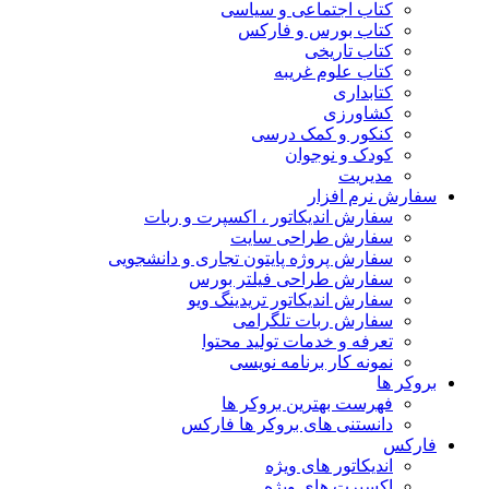
کتاب اجتماعی و سیاسی
کتاب بورس و فارکس
کتاب تاریخی
کتاب علوم غریبه
کتابداری
کشاورزی
کنکور و کمک‌ درسی
کودک و نوجوان
مدیریت
سفارش نرم افزار
سفارش اندیکاتور ، اکسپرت و ربات
سفارش طراحی سایت
سفارش پروژه پایتون تجاری و دانشجویی
سفارش طراحی فیلتر بورس
سفارش اندیکاتور تریدینگ ویو
سفارش ربات تلگرامی
تعرفه و خدمات تولید محتوا
نمونه کار برنامه نویسی
بروکر ها
فهرست بهترین بروکر ها
دانستنی های بروکر ها فارکس
فارکس
اندیکاتور های ویژه
اکسپرت های ویژه