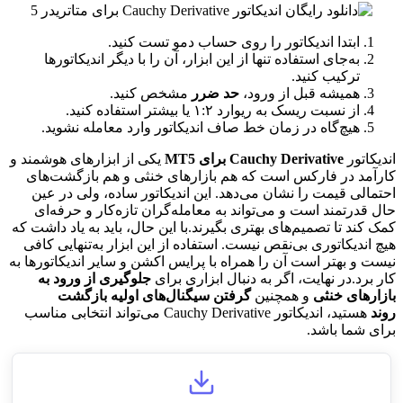
ابتدا اندیکاتور را روی حساب دمو تست کنید.
به‌جای استفاده تنها از این ابزار، آن را با دیگر اندیکاتورها
ترکیب کنید.
همیشه قبل از ورود،
حد ضرر
مشخص کنید.
از نسبت ریسک به ریوارد ۱:۲ یا بیشتر استفاده کنید.
هیچ‌گاه در زمان خط صاف اندیکاتور وارد معامله نشوید.
اندیکاتور
Cauchy Derivative برای MT5
یکی از ابزارهای هوشمند و
کارآمد در فارکس است که هم بازارهای خنثی و هم بازگشت‌های
احتمالی قیمت را نشان می‌دهد. این اندیکاتور ساده، ولی در عین
حال قدرتمند است و می‌تواند به معامله‌گران تازه‌کار و حرفه‌ای
کمک کند تا تصمیم‌های بهتری بگیرند.با این حال، باید به یاد داشت که
هیچ اندیکاتوری بی‌نقص نیست. استفاده از این ابزار به‌تنهایی کافی
نیست و بهتر است آن را همراه با پرایس اکشن و سایر اندیکاتورها به
کار برد.در نهایت، اگر به دنبال ابزاری برای
جلوگیری از ورود به
بازارهای خنثی
و همچنین
گرفتن سیگنال‌های اولیه بازگشت
روند
هستید، اندیکاتور Cauchy Derivative می‌تواند انتخابی مناسب
برای شما باشد.