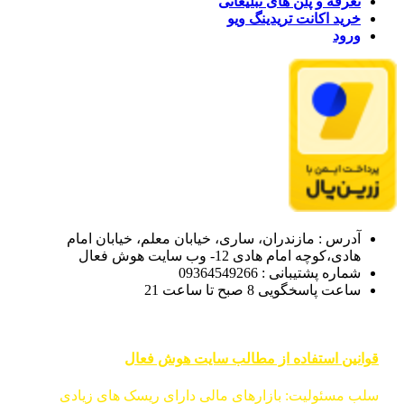
تعرفه و پلن های تبلیغاتی
خرید اکانت تریدینگ ویو
ورود
آدرس : مازندران، ساری، خیابان معلم، خیابان امام
هادی،کوچه امام هادی 12- وب سایت هوش فعال
شماره پشتیبانی : 09364549266
ساعت پاسخگویی 8 صبح تا ساعت 21
قوانین استفاده از مطالب سایت هوش فعال
سلب مسئولیت: بازارهای مالی دارای ریسک های زیادی