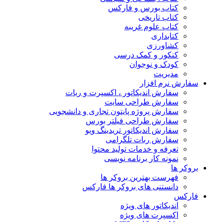
کتاب بورس و فارکس
کتاب تاریخی
کتاب علوم غریبه
کتابداری
کشاورزی
کنکور و کمک‌ درسی
کودک و نوجوان
مدیریت
سفارش نرم افزار
سفارش اندیکاتور ، اکسپرت و ربات
سفارش طراحی سایت
سفارش پروژه پایتون تجاری و دانشجویی
سفارش طراحی فیلتر بورس
سفارش اندیکاتور تریدینگ ویو
سفارش ربات تلگرامی
تعرفه و خدمات تولید محتوا
نمونه کار برنامه نویسی
بروکر ها
فهرست بهترین بروکر ها
دانستنی های بروکر ها فارکس
فارکس
اندیکاتور های ویژه
اکسپرت های ویژه