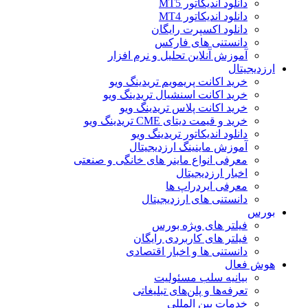
دانلود اندیکاتور MT5
دانلود اندیکاتور MT4
دانلود اکسپرت رایگان
دانستنی های فارکس
آموزش آنلاین تحلیل و نرم افزار
ارزدیجیتال
خرید اکانت پریمویم تریدینگ ویو
خرید اکانت اسنشیال تریدینگ ویو
خرید اکانت پلاس تریدینگ ویو
خرید و قیمت دیتای CME تریدینگ ویو
دانلود اندیکاتور تریدینگ ویو
آموزش ماینینگ ارزدیجیتال
معرفی انواع ماینر های خانگی و صنعتی
اخبار ارزدیجیتال
معرفی ایردراپ ها
دانستنی های ارزدیجیتال
بورس
فیلتر های ویژه بورس
فیلتر های کاربردی رایگان
دانستنی ها و اخبار اقتصادی
هوش فعال
بیانیه سلب مسئولیت
تعرفه‌ها و پلن‌های تبلیغاتی
خدمات بین المللی