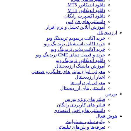
دانلود اندیکاتور MT5
دانلود اندیکاتور MT4
دانلود اکسپرت رایگان
دانستنی های فارکس
آموزش آنلاین تحلیل و نرم افزار
ارزدیجیتال
خرید اکانت پریمویم تریدینگ ویو
خرید اکانت اسنشیال تریدینگ ویو
خرید اکانت پلاس تریدینگ ویو
خرید و قیمت دیتای CME تریدینگ ویو
دانلود اندیکاتور تریدینگ ویو
آموزش ماینینگ ارزدیجیتال
معرفی انواع ماینر های خانگی و صنعتی
اخبار ارزدیجیتال
معرفی ایردراپ ها
دانستنی های ارزدیجیتال
بورس
فیلتر های ویژه بورس
فیلتر های کاربردی رایگان
دانستنی ها و اخبار اقتصادی
هوش فعال
بیانیه سلب مسئولیت
تعرفه‌ها و پلن‌های تبلیغاتی