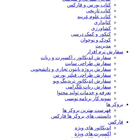
کتاب بورس و فارکس
کتاب تاریخی
کتاب علوم غریبه
کتابداری
کشاورزی
کنکور و کمک‌ درسی
کودک و نوجوان
مدیریت
سفارش نرم افزار
سفارش اندیکاتور ، اکسپرت و ربات
سفارش طراحی سایت
سفارش پروژه پایتون تجاری و دانشجویی
سفارش طراحی فیلتر بورس
سفارش اندیکاتور تریدینگ ویو
سفارش ربات تلگرامی
تعرفه و خدمات تولید محتوا
نمونه کار برنامه نویسی
بروکر ها
فهرست بهترین بروکر ها
دانستنی های بروکر ها فارکس
فارکس
اندیکاتور های ویژه
اکسپرت های ویژه