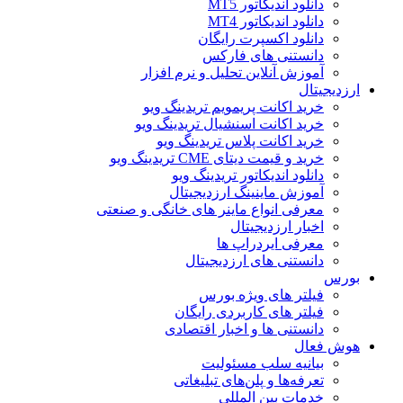
دانلود اندیکاتور MT5
دانلود اندیکاتور MT4
دانلود اکسپرت رایگان
دانستنی های فارکس
آموزش آنلاین تحلیل و نرم افزار
ارزدیجیتال
خرید اکانت پریمویم تریدینگ ویو
خرید اکانت اسنشیال تریدینگ ویو
خرید اکانت پلاس تریدینگ ویو
خرید و قیمت دیتای CME تریدینگ ویو
دانلود اندیکاتور تریدینگ ویو
آموزش ماینینگ ارزدیجیتال
معرفی انواع ماینر های خانگی و صنعتی
اخبار ارزدیجیتال
معرفی ایردراپ ها
دانستنی های ارزدیجیتال
بورس
فیلتر های ویژه بورس
فیلتر های کاربردی رایگان
دانستنی ها و اخبار اقتصادی
هوش فعال
بیانیه سلب مسئولیت
تعرفه‌ها و پلن‌های تبلیغاتی
خدمات بین المللی