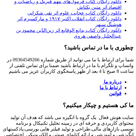
دانلود رایگان کتاب فرمول‌های مهم فیزیک و ریاضیات و
اقتصاد اثر متین بکتاش
دانلود رایگان کتاب عجایب علوم اثر تقی شکرانی
دانلود رایگان کتاب انقلاب اکتبر ۱۹۱۷ و مارکسیزم اثر
هوشنگ سپهر
دانلود رایگان کتاب بدایع الوقایع اثر زین‌الدّین محمود بن
عبدالجلیل واصفی هروی
چطوری با ما در تماس باشید؟
شما برای ارتباط با ما می توانید از طریق شماره 09364549266 در
واتساپ و تلگرام با ما در ارتباط باشید ضمنا برای تماس تلفنی از
ساعت 8 صبح تا 4 بعد از ظهر پاسخگوی کاربران عزیز می باشیم
درباره ما
ارتباط با ما
قوانین
ما کی هستیم و چیکار میکنیم؟
سایت هوش فعال یک گروه با انگیزه می باشد که هدف آن تولید
محتوای کاربردی و حرفه ای در زمینه تحلیل تکنیکال و برنامه
نویسی بازارهای مالی،طراحی و تولید فیلتر هایی بورسی،پادکستهای
انگیزشی و آموزشی و ارائه کتابهای صوتی و الکترونیکی اختصاصی