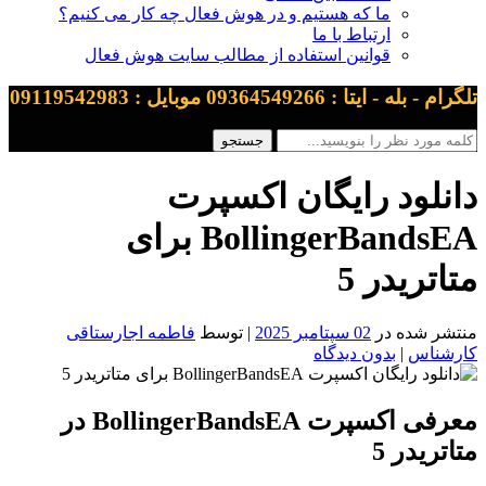
ما که هستیم و در هوش فعال چه کار می کنیم؟
ارتباط با ما
قوانین استفاده از مطالب سایت هوش فعال
تلگرام - بله - ایتا : 09364549266 موبایل : 09119542983
دانلود رایگان اکسپرت
BollingerBandsEA برای
متاتریدر 5
منتشر شده در
02 سپتامبر 2025
| توسط
فاطمه اجارستاقی
کارشناس
|
بدون دیدگاه
معرفی اکسپرت BollingerBandsEA در
متاتریدر 5