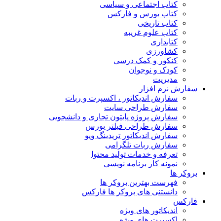
کتاب اجتماعی و سیاسی
کتاب بورس و فارکس
کتاب تاریخی
کتاب علوم غریبه
کتابداری
کشاورزی
کنکور و کمک‌ درسی
کودک و نوجوان
مدیریت
سفارش نرم افزار
سفارش اندیکاتور ، اکسپرت و ربات
سفارش طراحی سایت
سفارش پروژه پایتون تجاری و دانشجویی
سفارش طراحی فیلتر بورس
سفارش اندیکاتور تریدینگ ویو
سفارش ربات تلگرامی
تعرفه و خدمات تولید محتوا
نمونه کار برنامه نویسی
بروکر ها
فهرست بهترین بروکر ها
دانستنی های بروکر ها فارکس
فارکس
اندیکاتور های ویژه
اکسپرت های ویژه