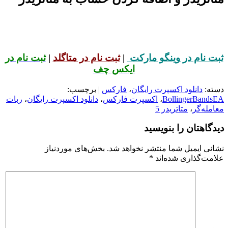
ثبت نام در وینگو مارکت
|
ثبت نام در متاگلد
|
ثبت نام در
ایکس چف
دسته:
دانلود اکسپرت رایگان
،
فارکس
| برچسب:
BollingerBandsEA
،
اکسپرت فارکس
،
دانلود اکسپرت رایگان
،
ربات
معامله‌گر
،
متاتریدر 5
دیدگاهتان را بنویسید
نشانی ایمیل شما منتشر نخواهد شد.
بخش‌های موردنیاز
علامت‌گذاری شده‌اند
*