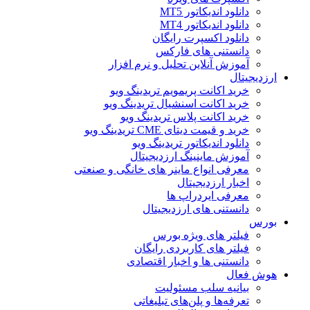
دانلود اندیکاتور MT5
دانلود اندیکاتور MT4
دانلود اکسپرت رایگان
دانستنی های فارکس
آموزش آنلاین تحلیل و نرم افزار
ارزدیجیتال
خرید اکانت پریمویم تریدینگ ویو
خرید اکانت اسنشیال تریدینگ ویو
خرید اکانت پلاس تریدینگ ویو
خرید و قیمت دیتای CME تریدینگ ویو
دانلود اندیکاتور تریدینگ ویو
آموزش ماینینگ ارزدیجیتال
معرفی انواع ماینر های خانگی و صنعتی
اخبار ارزدیجیتال
معرفی ایردراپ ها
دانستنی های ارزدیجیتال
بورس
فیلتر های ویژه بورس
فیلتر های کاربردی رایگان
دانستنی ها و اخبار اقتصادی
هوش فعال
بیانیه سلب مسئولیت
تعرفه‌ها و پلن‌های تبلیغاتی