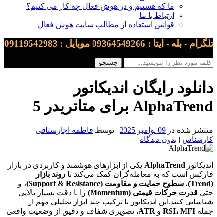
ما که هستیم و در هوش فعال چه کار می کنیم؟
ارتباط با ما
قوانین استفاده از مطالب سایت هوش فعال
تلگرام - بله - ایتا : 09364549266 موبایل : 09119542983
دانلود رایگان اندیکاتور
AlphaTrend برای متاتریدر 5
منتشر شده در
09 نوامبر 2025
| توسط
فاطمه اجارستاقی
کارشناس
|
بدون دیدگاه
اندیکاتور
AlphaTrend
یکی از ابزارهای هوشمند و کاربردی در بازار
فارکس است که به معامله‌گران کمک می‌کند تا
روند بازار
(Trend)
،
سطوح حمایت و مقاومت (Support & Resistance)
، و
حتی
قدرت حرکات قیمتی (Momentum)
را با دقت بسیار بالایی
شناسایی کنند.این اندیکاتور با ترکیب چند ابزار تحلیلی مهم از
جمله
RSI، MFI
و
ATR
، تصویری شفاف و دقیق از وضعیت واقعی