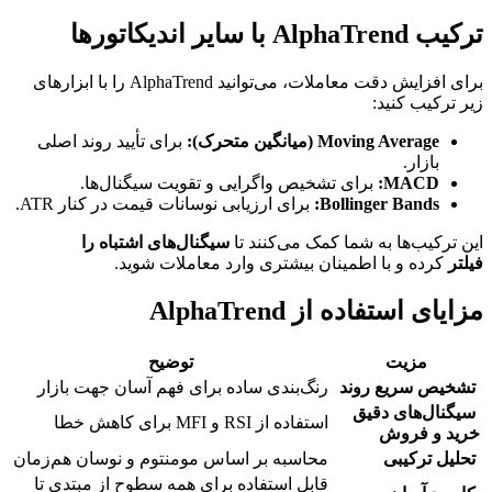
ترکیب AlphaTrend با سایر اندیکاتورها
برای افزایش دقت معاملات، می‌توانید AlphaTrend را با ابزارهای
زیر ترکیب کنید:
Moving Average (میانگین متحرک):
برای تأیید روند اصلی
بازار.
MACD:
برای تشخیص واگرایی و تقویت سیگنال‌ها.
Bollinger Bands:
برای ارزیابی نوسانات قیمت در کنار ATR.
این ترکیب‌ها به شما کمک می‌کنند تا
سیگنال‌های اشتباه را
فیلتر
کرده و با اطمینان بیشتری وارد معاملات شوید.
مزایای استفاده از AlphaTrend
مزیت
توضیح
تشخیص سریع روند
رنگ‌بندی ساده برای فهم آسان جهت بازار
سیگنال‌های دقیق
استفاده از RSI و MFI برای کاهش خطا
خرید و فروش
تحلیل ترکیبی
محاسبه بر اساس مومنتوم و نوسان هم‌زمان
قابل استفاده برای همه سطوح از مبتدی تا