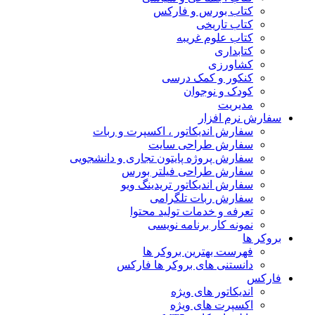
کتاب بورس و فارکس
کتاب تاریخی
کتاب علوم غریبه
کتابداری
کشاورزی
کنکور و کمک‌ درسی
کودک و نوجوان
مدیریت
سفارش نرم افزار
سفارش اندیکاتور ، اکسپرت و ربات
سفارش طراحی سایت
سفارش پروژه پایتون تجاری و دانشجویی
سفارش طراحی فیلتر بورس
سفارش اندیکاتور تریدینگ ویو
سفارش ربات تلگرامی
تعرفه و خدمات تولید محتوا
نمونه کار برنامه نویسی
بروکر ها
فهرست بهترین بروکر ها
دانستنی های بروکر ها فارکس
فارکس
اندیکاتور های ویژه
اکسپرت های ویژه