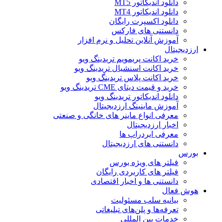
دانلود اندیکاتور MT5
دانلود اندیکاتور MT4
دانلود اکسپرت رایگان
دانستنی های فارکس
آموزش آنلاین تحلیل و نرم افزار
ارزدیجیتال
خرید اکانت پریمویم تریدینگ ویو
خرید اکانت اسنشیال تریدینگ ویو
خرید اکانت پلاس تریدینگ ویو
خرید و قیمت دیتای CME تریدینگ ویو
دانلود اندیکاتور تریدینگ ویو
آموزش ماینینگ ارزدیجیتال
معرفی انواع ماینر های خانگی و صنعتی
اخبار ارزدیجیتال
معرفی ایردراپ ها
دانستنی های ارزدیجیتال
بورس
فیلتر های ویژه بورس
فیلتر های کاربردی رایگان
دانستنی ها و اخبار اقتصادی
هوش فعال
بیانیه سلب مسئولیت
تعرفه‌ها و پلن‌های تبلیغاتی
خدمات بین المللی