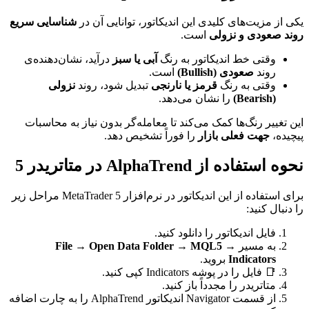
یکی از مزیت‌های کلیدی این اندیکاتور، توانایی آن در
شناسایی سریع
روند صعودی و نزولی
است.
وقتی خط اندیکاتور به رنگ
آبی یا سبز
درآید، نشان‌دهنده‌ی
روند
صعودی (Bullish)
است.
وقتی به رنگ
قرمز یا نارنجی
تبدیل شود، روند
نزولی
(Bearish)
را نشان می‌دهد.
این تغییر رنگ‌ها کمک می‌کند تا معامله‌گر بدون نیاز به محاسبات
پیچیده،
جهت فعلی بازار
را فوراً تشخیص دهد.
نحوه استفاده از AlphaTrend در متاتریدر 5
برای استفاده از این اندیکاتور در نرم‌افزار MetaTrader 5 مراحل زیر
را دنبال کنید:
فایل اندیکاتور را دانلود کنید.
به مسیر
File → Open Data Folder → MQL5 →
Indicators
بروید.
📑 فایل را در پوشه Indicators کپی کنید.
متاتریدر را مجدداً باز کنید.
از قسمت Navigator اندیکاتور AlphaTrend را به چارت اضافه