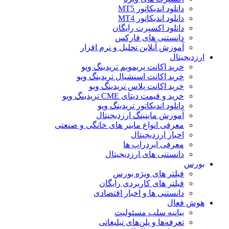
دانلود اندیکاتور MT5
دانلود اندیکاتور MT4
دانلود اکسپرت رایگان
دانستنی های فارکس
آموزش آنلاین تحلیل و نرم افزار
ارزدیجیتال
خرید اکانت پریمویم تریدینگ ویو
خرید اکانت اسنشیال تریدینگ ویو
خرید اکانت پلاس تریدینگ ویو
خرید و قیمت دیتای CME تریدینگ ویو
دانلود اندیکاتور تریدینگ ویو
آموزش ماینینگ ارزدیجیتال
معرفی انواع ماینر های خانگی و صنعتی
اخبار ارزدیجیتال
معرفی ایردراپ ها
دانستنی های ارزدیجیتال
بورس
فیلتر های ویژه بورس
فیلتر های کاربردی رایگان
دانستنی ها و اخبار اقتصادی
هوش فعال
بیانیه سلب مسئولیت
تعرفه‌ها و پلن‌های تبلیغاتی