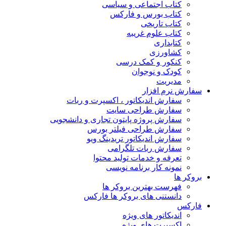
کتاب اجتماعی و سیاسی
کتاب بورس و فارکس
کتاب تاریخی
کتاب علوم غریبه
کتابداری
کشاورزی
کنکور و کمک‌ درسی
کودک و نوجوان
مدیریت
سفارش نرم افزار
سفارش اندیکاتور ، اکسپرت و ربات
سفارش طراحی سایت
سفارش پروژه پایتون تجاری و دانشجویی
سفارش طراحی فیلتر بورس
سفارش اندیکاتور تریدینگ ویو
سفارش ربات تلگرامی
تعرفه و خدمات تولید محتوا
نمونه کار برنامه نویسی
بروکر ها
فهرست بهترین بروکر ها
دانستنی های بروکر ها فارکس
فارکس
اندیکاتور های ویژه
اکسپرت های ویژه