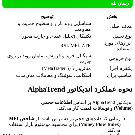
رسان بله
بخش
توضیح
شناسایی روند بازار و سطوح حمایت و
هدف اصلی
مقاومت
نوع تحلیل
تکنیکال (تحلیل عددی و چارت محور)
ابزارهای مورد
RSI، MFI، ATR
استفاده
سیگنال خرید و فروش، نمایش روند بر روی
نوع خروجی
چارت
پلتفرم اجرا
متاتریدر 5 (MetaTrader 5)
مناسب برای
اسکالپ، سوئینگ و معاملات میان‌مدت
نحوه عملکرد اندیکاتور AlphaTrend
اندیکاتور AlphaTrend بر اساس
اطلاعات حجمی
(Volume)
و
نوسانات قیمت
کار می‌کند.
زمانی که داده‌های حجم در دسترس باشد، از
شاخص MFI
(Money Flow Index)
برای محاسبه مومنتوم بازار استفاده
می‌کند.