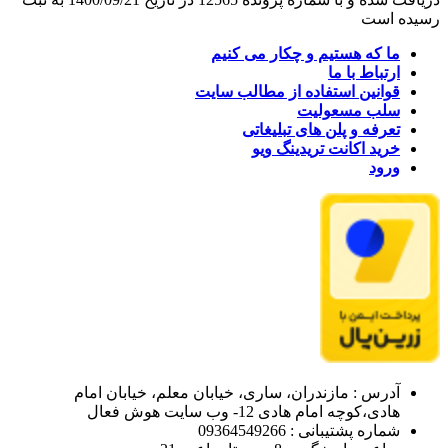
رسیده است
ما که هستیم و چکار می کنیم
ارتباط با ما
قوانین استفاده از مطالب سایت
سلب مسعولیت
تعرفه و پلن های تبلیغاتی
خرید اکانت تریدینگ ویو
ورود
آدرس : مازندران، ساری، خیابان معلم، خیابان امام
هادی،کوچه امام هادی 12- وب سایت هوش فعال
شماره پشتیبانی : 09364549266