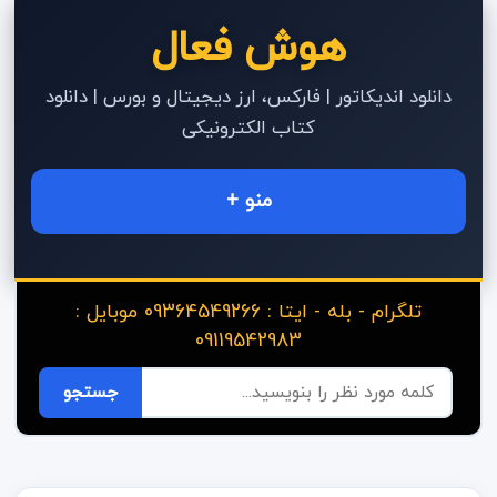
هوش فعال
دانلود اندیکاتور | فارکس، ارز دیجیتال و بورس | دانلود
کتاب الکترونیکی
منو +
تلگرام - بله - ایتا : 09364549266 موبایل :
09119542983