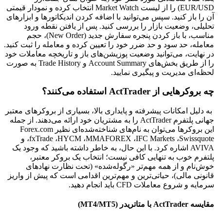
EUR/USD) را از لیست Market Watch انتخاب کرده و نمودار قیمتی
آن را باز کنید. سپس می‌توانید با اضافه کردن اندیکاتورها و ابزارهای
تحلیلی، وضعیت بازار را بررسی کنید. پس از یافتن نقطه ورود
مناسب، با باز کردن پنجره سفارش جدید (New Order)، حجم
معامله، حد سود و حد ضرر خود را تعیین کرده و معامله را ثبت کنید.
در نهایت، می‌توانید وضعیت پوزیشن‌های باز و تاریخچه معاملات خود
را از طریق بخش‌های Account Summary و Trade History به صورت
لحظه‌ای مدیریت و پیگیری نمایید.
چه بروکرهایی از ActTrader استفاده می‌کنند؟
به دلیل امکانات پیشرفته و پایداری بالا، بسیاری از بروکرهای معتبر
جهانی پلتفرم ActTrader را به مشتریان خود ارائه می‌دهند. از جمله
این بروکرها می‌توان به نام‌های شناخته‌شده‌ای نظیر Forex.com
،fxTrade ،HYCM ،MMAFOREX ،IFC Markets ،Swissquote و
AVIVA اشاره کرد. با این حال، به خاطر داشته باشید که وجود یک
پلتفرم خوب به تنهایی کافی نیست؛ انتخاب یک بروکر معتبر،
خوش‌نام و از همه مهم‌تر «رگوله‌شده» (تحت نظارت نهادهای
قانونی مالی)، حیاتی‌ترین و مهم‌ترین اقدامی است که پیش از واریز
سرمایه و شروع معاملات CFD باید انجام دهید.
مقایسه ActTrader با متاتریدر (MT4/MT5)