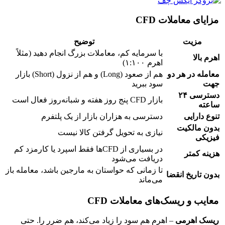
مزایای معاملات CFD
مزیت
توضیح
با سرمایه کم، معاملات بزرگ انجام دهید (مثلاً
اهرم بالا
اهرم ۱:۱۰۰)
معامله در هر دو
هم از صعود (Long) و هم از نزول (Short) بازار
جهت
سود ببرید
دسترسی ۲۴
بازار CFD پنج روز هفته و شبانه‌روز فعال است
ساعته
تنوع دارایی
دسترسی به هزاران بازار از یک پلتفرم
بدون مالکیت
نیازی به تحویل گرفتن کالا نیست
فیزیکی
در بسیاری از CFDها فقط اسپرد یا کارمزد کم
هزینه کمتر
دریافت می‌شود
تا زمانی که حواستان به مارجین باشد، معامله باز
بدون تاریخ انقضا
می‌ماند
معایب و ریسک‌های معاملات CFD
ریسک اهرمی
– اهرم هم سود را زیاد می‌کند، هم ضرر را. حتی