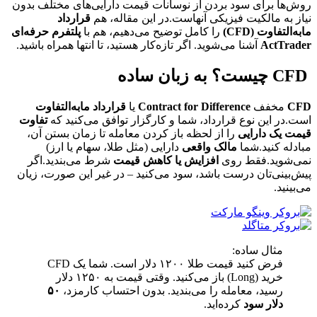
روش‌ها برای سود بردن از نوسانات قیمت دارایی‌های مختلف بدون
نیاز به مالکیت فیزیکی آنهاست.در این مقاله، هم
قرارداد
مابه‌التفاوت (CFD)
را کامل توضیح می‌دهیم، هم با
پلتفرم حرفه‌ای
ActTrader
آشنا می‌شوید. اگر تازه‌کار هستید، تا انتها همراه باشید.
CFD چیست؟ به زبان ساده
CFD
مخفف
Contract for Difference
یا
قرارداد مابه‌التفاوت
است.در این نوع قرارداد، شما و کارگزار توافق می‌کنید که
تفاوت
قیمت یک دارایی
را از لحظه باز کردن معامله تا زمان بستن آن،
مبادله کنید.شما
مالک واقعی
دارایی (مثل طلا، سهام یا ارز)
نمی‌شوید.فقط روی
افزایش یا کاهش قیمت
شرط می‌بندید.اگر
پیش‌بینی‌تان درست باشد، سود می‌کنید – در غیر این صورت، زیان
می‌بینید.
مثال ساده:
فرض کنید قیمت طلا ۱۲۰۰ دلار است. شما یک CFD
خرید (Long) باز می‌کنید. وقتی قیمت به ۱۲۵۰ دلار
رسید، معامله را می‌بندید. بدون احتساب کارمزد،
۵۰
دلار سود
کرده‌اید.