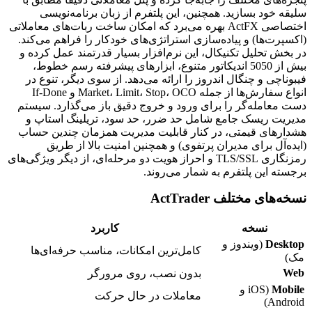
سلیقه خود بسازید. همچنین، این پلتفرم از زبان برنامه‌نویسی
اختصاصی ActFX بهره می‌برد که امکان ساخت ربات‌های معاملاتی
(اکسپرت‌ها) و پیاده‌سازی استراتژی‌های خودکار را فراهم می‌کند.
در بخش تحلیل تکنیکال، این نرم‌افزار بسیار قدرتمند عمل کرده و
بیش از
50
50
اندیکاتور متنوع، ابزارهای پیشرفته رسم خطوط،
فیبوناچی و چنگال اندروز را ارائه می‌دهد. از سوی دیگر، تنوع در
انواع سفارش‌ها از جمله Market، Limit، Stop، OCO و If-Done
دست معامله‌گر را برای ورود و خروج دقیق باز می‌گذارد. سیستم
مدیریت ریسک جامع شامل حد ضرر، حد سود، تریلینگ استاپ و
هشدارهای قیمتی، در کنار قابلیت مدیریت همزمان چندین حساب
(ایده‌آل برای مدیران پرتفوی) و همچنین امنیت بالا از طریق
رمزنگاری TLS/SSL و احراز هویت دو مرحله‌ای، از دیگر ویژگی‌های
برجسته این پلتفرم به شمار می‌روند.
نسخه‌های مختلف ActTrader
نسخه
کاربرد
Desktop
(ویندوز و
کامل‌ترین امکانات، مناسب حرفه‌ای‌ها
مک)
Web
بدون نصب، روی مرورگر
Mobile
(iOS و
معاملات در حال حرکت
Android)