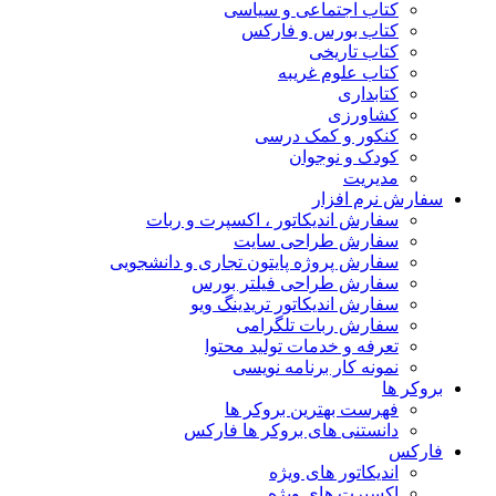
کتاب اجتماعی و سیاسی
کتاب بورس و فارکس
کتاب تاریخی
کتاب علوم غریبه
کتابداری
کشاورزی
کنکور و کمک‌ درسی
کودک و نوجوان
مدیریت
سفارش نرم افزار
سفارش اندیکاتور ، اکسپرت و ربات
سفارش طراحی سایت
سفارش پروژه پایتون تجاری و دانشجویی
سفارش طراحی فیلتر بورس
سفارش اندیکاتور تریدینگ ویو
سفارش ربات تلگرامی
تعرفه و خدمات تولید محتوا
نمونه کار برنامه نویسی
بروکر ها
فهرست بهترین بروکر ها
دانستنی های بروکر ها فارکس
فارکس
اندیکاتور های ویژه
اکسپرت های ویژه