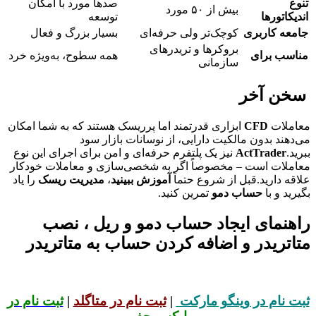
تنوع
صدها مورد با امکان
بیش از ۵۰ مورد
اندیکاتورها
توسعه
جامعه کاربری
کوچک‌تر ولی حرفه‌ای
بسیار بزرگ و فعال
بروکرها و تریدرهای
مناسب برای
همه سطوح، به‌ویژه خرد
سازمانی
سخن آخر
معاملات
CFD
ابزاری قدرتمند اما پرریسک هستند که به شما امکان
می‌دهند بدون مالکیت دارایی، از نوسانات بازار سود
ببرید.
ActTrader
نیز یک پلتفرم حرفه‌ای و امن برای اجرای این نوع
معاملات است – مخصوصاً اگر به شخصی‌سازی و معاملات خودکار
علاقه دارید.قبل از شروع حتماً
آموزش ببینید
،
مدیریت ریسک
را یاد
بگیرید و با
حساب دمو
تمرین کنید.
راهنمای ایجاد حساب دمو و ریل ، نصب
متاتریدر و اضافه کردن حساب به متاتریدر
ثبت نام در وینگو مارکت
|
ثبت نام در متاگلد
|
ثبت نام در