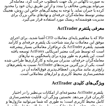
به صورت ناگهانی در یک جهت نامطلوب حرکت کرد، معامله‌گر
می‌تواند پوزیشن مخالف را ببندد و از این طریق زیان خود را محدود
کرده یا جبران نماید. با توجه به پیچیدگی‌های خاص این روش، هجینگ
بیشتر توسط معامله‌گران حرفه‌ای و نهادهای مالی بزرگ برای
مدیریت هوشمندانه ریسک مورد استفاده قرار می‌گیرد.
معرفی پلتفرم ActTrader
حالا که با مفاهیم پایه‌ای معاملات CFD آشنا شدید، برای اجرای
موفق این معاملات نیازمند شناخت یک پلتفرم حرفه‌ای و کارآمد
هستید. پلتفرم ActTrader یک نرم‌افزار معاملاتی بسیار پیشرفته
است که توسط شرکت معتبر آمریکایی ActForex توسعه یافته
است. این پلتفرم به طور ویژه برای پاسخگویی به نیازهای
معامله‌گران حرفه‌ای، مدیران سرمایه و کارگزاری‌ها طراحی شده
است. یکی از بزرگترین مزیت‌های ActTrader نسبت به پلتفرم‌های
رایج‌تری مانند متاتریدر، انعطاف‌پذیری فوق‌العاده آن در
شخصی‌سازی محیط کاربری و ابزارهای معاملاتی است.
ویژگی‌های کلیدی ActTrader
پلتفرم ActTrader مجموعه‌ای از امکانات بی‌نظیر را در اختیار
کاربران قرار می‌دهد. نخستین ویژگی آن، قابلیت شخصی‌سازی
کامل محیط کاربری است؛ به طوری که شما می‌توانید ماژول‌ها و
پنجره‌های مختلف را جابه‌جا کرده و پنل معاملاتی دقیقا مطابق با