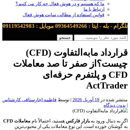
ما که هستیم و در هوش فعال چه کار می کنیم؟
ارتباط با ما
قوانین استفاده از مطالب سایت هوش فعال
تلگرام - بله - ایتا : 09364549266 موبایل : 09119542983
قرارداد مابه‌التفاوت (CFD)
چیست؟از صفر تا صد معاملات
CFD و پلتفرم حرفه‌ای
ActTrader
منتشر شده در
18 آوریل 2026
| توسط
فاطمه اجارستاقی کارشناس
|
بدون دیدگاه
اگر به دنبال ورود به
بازار فارکس
هستید، احتمالاً نام
معاملات CFD
به گوشتان خورده است. این نوع معاملات یکی از محبوب‌ترین