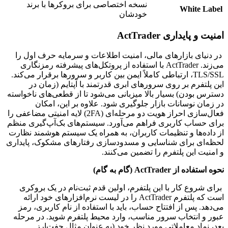
نسخه اختصاصی برای بروکرها با برند
White Label
خودشان
امنیت و پایداری ActTrader
در دنیای بازارهای مالی، امنیت اطلاعات و سرمایه حرف اول را
می‌زند. ActTrader با استفاده از پروتکل‌های پیشرفته رمزنگاری
TLS/SSL، ارتباطی کاملاً ایمن بین کاربر و سرورها برقرار می‌کند.
این پلتفرم بر روی سرورهای ابری قدرتمند با آپتایم (زمان در
دسترس بودن) بسیار بالا میزبانی می‌شود تا از قطعی‌های ناخواسته
در زمان نوسانات بازار جلوگیری شود. علاوه بر این، امکان
فعال‌سازی احراز هویت دو مرحله‌ای (2FA) لایه امنیتی مضاعفی را
برای حساب کاربری فراهم می‌آورد. سیستم‌های بک‌آپ‌گیری منظم
از داده‌ها و تنظیمات کاربران، به همراه یک سیستم هوشمند نظارت
لحظه‌ای برای شناسایی و مسدودسازی رفتارهای مشکوک، پایداری
و امنیت این پلتفرم را تضمین می‌کنند.
نحوه استفاده از ActTrader (گام به گام)
برای شروع کار با این پلتفرم، اولین قدم ثبت‌نام در یک بروکری
است که پلتفرم ActTrader را در لیست نرم‌افزارهای خود ارائه
می‌دهد. پس از افتتاح حساب، باید با استفاده از نام کاربری، رمز
عبور و انتخاب سرور مناسب، وارد محیط پلتفرم شوید. در مرحله
بعد، نماد معاملاتی مورد نظر خود (به عنوان مثال جفت‌ارز