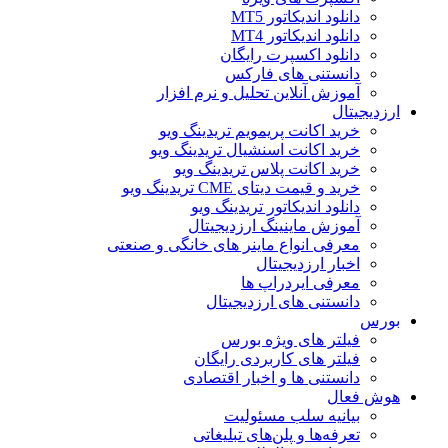
دانلود اندیکاتور MT5
دانلود اندیکاتور MT4
دانلود اکسپرت رایگان
دانستنی های فارکس
آموزش آنلاین تحلیل و نرم افزار
ارزدیجیتال
خرید اکانت پریمویم تریدینگ ویو
خرید اکانت اسنشیال تریدینگ ویو
خرید اکانت پلاس تریدینگ ویو
خرید و قیمت دیتای CME تریدینگ ویو
دانلود اندیکاتور تریدینگ ویو
آموزش ماینینگ ارزدیجیتال
معرفی انواع ماینر های خانگی و صنعتی
اخبار ارزدیجیتال
معرفی ایردراپ ها
دانستنی های ارزدیجیتال
بورس
فیلتر های ویژه بورس
فیلتر های کاربردی رایگان
دانستنی ها و اخبار اقتصادی
هوش فعال
بیانیه سلب مسئولیت
تعرفه‌ها و پلن‌های تبلیغاتی