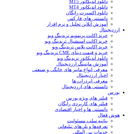
دانلود اندیکاتور MT5
دانلود اندیکاتور MT4
دانلود اکسپرت رایگان
دانستنی های فارکس
آموزش آنلاین تحلیل و نرم افزار
ارزدیجیتال
خرید اکانت پریمویم تریدینگ ویو
خرید اکانت اسنشیال تریدینگ ویو
خرید اکانت پلاس تریدینگ ویو
خرید و قیمت دیتای CME تریدینگ ویو
دانلود اندیکاتور تریدینگ ویو
آموزش ماینینگ ارزدیجیتال
معرفی انواع ماینر های خانگی و صنعتی
اخبار ارزدیجیتال
معرفی ایردراپ ها
دانستنی های ارزدیجیتال
بورس
فیلتر های ویژه بورس
فیلتر های کاربردی رایگان
دانستنی ها و اخبار اقتصادی
هوش فعال
بیانیه سلب مسئولیت
تعرفه‌ها و پلن‌های تبلیغاتی
خدمات بین المللی