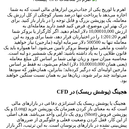
اهرم یا لوریج یکی از جذاب‌ترین ابزارهای مالی است که به شما
اجازه می‌دهد با پرداخت تنها درصد بسیار کوچکی از کل ارزش یک
معامله، یک پوزیشن بزرگ و قابل توجه را در بازار باز کنید. برای
درک بهتر این موضوع، فرض کنید قصد دارید معامله‌ای به
ارزش
000
,
10
10,000
دلار انجام دهید. اگر کارگزار یا بروکر شما
اهرم
20
:
1
1:20
را در اختیارتان قرار دهد، شما برای ورود به این
معامله تنها به
500
500
دلار سرمایه اولیه (مارجین) نیاز خواهید
داشت و مابقی مبلغ توسط بروکر تامین می‌شود. اما همواره باید یک
قانون طلایی را به یاد داشته باشید: اهرم یک شمشیر دو لبه است.
محاسبه میزان سود و زیان نهایی شما بر اساس کل مبلغ معامله
(یعنی همان
000
,
10
10,000
دلار) انجام می‌شود، نه فقط بر اساس
مارجین اولیه‌ای که درگیر کرده‌اید؛ بنابراین، همان‌طور که سودها
می‌توانند چند برابر شوند، زیان‌ها نیز به همان نسبت سنگین خواهند
بود.
هجینگ (پوشش ریسک) در CFD
هجینگ یا پوشش ریسک یک استراتژی دفاعی در بازارهای مالی
است که به معنای باز کردن همزمان یک پوزیشن خرید (Long) و یک
پوزیشن فروش (Short) روی یک دارایی واحد می‌باشد. هدف اصلی
از این کار، قفل کردن وضعیت فعلی و جلوگیری از ضررهای
پیش‌بینی نشده در بازارهای پرنوسان است. به این ترتیب، اگر بازار