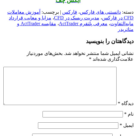
ایکس چف
دسته:
دانستنی های فارکس
،
فارکس
| برچسب:
آموزش معاملات
CFD در فارکس
،
مدیریت ریسک در CFD
،
مزایا و معایب قرارداد
مابه‌التفاوت
،
معرفی پلتفرم ActTrader
،
مقایسه ActTrader و
متاتریدر
دیدگاهتان را بنویسید
نشانی ایمیل شما منتشر نخواهد شد.
بخش‌های موردنیاز
علامت‌گذاری شده‌اند
*
دیدگاه
*
نام
*
ایمیل
*