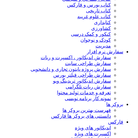
کتاب بورس و فارکس
کتاب تاریخی
کتاب علوم غریبه
کتابداری
کشاورزی
کنکور و کمک‌ درسی
کودک و نوجوان
مدیریت
سفارش نرم افزار
سفارش اندیکاتور ، اکسپرت و ربات
سفارش طراحی سایت
سفارش پروژه پایتون تجاری و دانشجویی
سفارش طراحی فیلتر بورس
سفارش اندیکاتور تریدینگ ویو
سفارش ربات تلگرامی
تعرفه و خدمات تولید محتوا
نمونه کار برنامه نویسی
بروکر ها
فهرست بهترین بروکر ها
دانستنی های بروکر ها فارکس
فارکس
اندیکاتور های ویژه
اکسپرت های ویژه