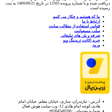
دریافت شده و با شماره پرونده 12565 در تاریخ 1400/09/21 به ثبت
رسیده است
ما که هستیم و چکار می کنیم
ارتباط با ما
قوانین استفاده از مطالب سایت
سلب مسعولیت
تعرفه و پلن های تبلیغاتی
خرید اکانت تریدینگ ویو
ورود
آدرس : مازندران، ساری، خیابان معلم، خیابان امام
هادی،کوچه امام هادی 12- وب سایت هوش فعال
شماره پشتیبانی : 09364549266