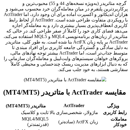
گرچه متاتریدر (به‌ویژه نسخه‌های
4
4
و
5
5
) محبوب‌ترین و
پرکاربردترین پلتفرم در میان معامله‌گران خرد محسوب می‌شود و
هزاران اندیکاتور و اکسپرت آماده برای آن وجود دارد، اما ActTrader
با رویکردی متفاوت طراحی شده است. ActTrader از لحاظ رابط
کاربری انعطاف‌پذیری بسیار بیشتری دارد و به معامله‌گر اجازه
می‌دهد فضای کاری خود را کاملاً از صفر طراحی کند. در حالی که
متاتریدر از زبان‌های برنامه‌نویسی MQL4 و MQL5 استفاده می‌کند،
ActTrader بر پایه زبان ActFX بنا شده است. به طور کلی، متاتریدر
به دلیل سادگی و گستردگی جامعه کاربری برای افراد مبتدی تا
متوسط جذاب‌تر است، اما ActTrader بیشتر توجه نهادهای مالی،
بروکرهای خواهان سیستم‌های وایت‌لیبل و معامله‌گران سازمانی را
که به دنبال ابزارهای مدیریت ریسک چندحسابی و محیطی کاملاً
سفارشی هستند، به خود جلب می‌کند.
مقایسه ActTrader با متاتریدر (MT4/MT5)
ActTrader
ویژگی
متاتریدر (MT4/MT5)
رابط کاربری
ماژولار، شخصی‌سازی بالا
ثابت و کلاسیک
MQL4/MQL5
معاملات
زبان ActFX (ساده‌تر)
(قدرتمندتر)
خودکار