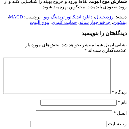
شمارش موج الیوت
، نقاط ورود و خروج بهینه را شناسایی کنند و از
روند صعودی بلندمدت بیت‌کوین بهره‌مند شوند.
دسته:
ارزدیجیتال
،
دانلود اندیکاتور تریدینگ ویو
| برچسب:
MACD
،
بیتکوین
،
چرخه چهار ساله
،
حمایت کلیدی
،
موج الیوت
دیدگاهتان را بنویسید
نشانی ایمیل شما منتشر نخواهد شد.
بخش‌های موردنیاز
علامت‌گذاری شده‌اند
*
دیدگاه
*
نام
*
ایمیل
*
وب‌ سایت