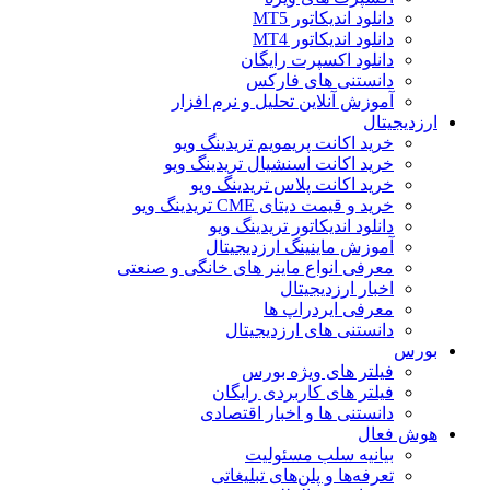
دانلود اندیکاتور MT5
دانلود اندیکاتور MT4
دانلود اکسپرت رایگان
دانستنی های فارکس
آموزش آنلاین تحلیل و نرم افزار
ارزدیجیتال
خرید اکانت پریمویم تریدینگ ویو
خرید اکانت اسنشیال تریدینگ ویو
خرید اکانت پلاس تریدینگ ویو
خرید و قیمت دیتای CME تریدینگ ویو
دانلود اندیکاتور تریدینگ ویو
آموزش ماینینگ ارزدیجیتال
معرفی انواع ماینر های خانگی و صنعتی
اخبار ارزدیجیتال
معرفی ایردراپ ها
دانستنی های ارزدیجیتال
بورس
فیلتر های ویژه بورس
فیلتر های کاربردی رایگان
دانستنی ها و اخبار اقتصادی
هوش فعال
بیانیه سلب مسئولیت
تعرفه‌ها و پلن‌های تبلیغاتی