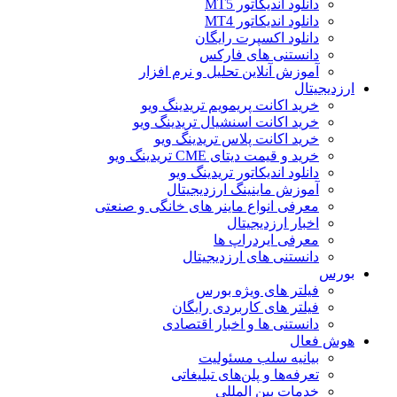
دانلود اندیکاتور MT5
دانلود اندیکاتور MT4
دانلود اکسپرت رایگان
دانستنی های فارکس
آموزش آنلاین تحلیل و نرم افزار
ارزدیجیتال
خرید اکانت پریمویم تریدینگ ویو
خرید اکانت اسنشیال تریدینگ ویو
خرید اکانت پلاس تریدینگ ویو
خرید و قیمت دیتای CME تریدینگ ویو
دانلود اندیکاتور تریدینگ ویو
آموزش ماینینگ ارزدیجیتال
معرفی انواع ماینر های خانگی و صنعتی
اخبار ارزدیجیتال
معرفی ایردراپ ها
دانستنی های ارزدیجیتال
بورس
فیلتر های ویژه بورس
فیلتر های کاربردی رایگان
دانستنی ها و اخبار اقتصادی
هوش فعال
بیانیه سلب مسئولیت
تعرفه‌ها و پلن‌های تبلیغاتی
خدمات بین المللی