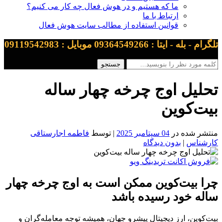
ما که هستیم و در هوش فعال چه کار می کنیم؟
ارتباط با ما
قوانین استفاده از مطالب سایت هوش فعال
تلگرام - بله - ایتا : 09364549266 موبایل : 09119542983
تحلیل اوج چرخه چهار ساله
بیت‌کوین
منتشر شده در
04 سپتامبر 2025
| توسط
فاطمه اجارستاقی
کارشناس
|
بدون دیدگاه
چرا بیت‌کوین ممکن است به اوج چرخه چهار
ساله خود رسیده باشد
بیت‌کوین، ارز دیجیتال پیشرو جهان، همیشه توجه معامله‌گران و