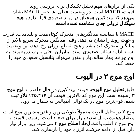
یکی از ابزارهای مهم تحلیل تکنیکال برای بررسی روند
قیمت،
MACD
است. در وضعیت فعلی، شاخص MACD نشان
می‌دهد که بیت‌کوین همچنان در روند صعودی قرار دارد و
هیچ
سیگنال نزولی جدی مشاهده نشده است
.
MACD با مقایسه میانگین‌های متحرک کوتاه‌مدت و بلندمدت، قدرت
و جهت روند را نشان می‌دهد. وقتی میانگین متحرک سریع بالاتر از
میانگین متحرک کند باشد و هیچ تقاطع نزولی رخ ندهد، این وضعیت
نشانه ادامه شتاب صعودی است. بنابراین، حتی با رسیدن قیمت به
اوج چرخه چهار ساله، بازار هنوز می‌تواند پتانسیل صعودی خود را
حفظ کند.
اوج موج ۳ در الیوت
طبق
تحلیل موج الیوت
، قیمت بیت‌کوین در حال حاضر به
اوج موج
۳
رسیده است. این موج که بالاترین قیمت آن
۱۲۵,۴۱۷ دلار
ثبت
شده، قوی‌ترین موج در یک توالی ایمپالس به شمار می‌رود.
موج ۳ در تحلیل الیوت معمولاً طولانی‌ترین و قدرتمندترین موج است
و نشان‌دهنده تمایل شدید بازار برای صعود است. رسیدن قیمت به
اوج موج ۳ اغلب باعث ایجاد
اصلاح موج ۴
می‌شود، زیرا بازار نیاز
دارد قبل از ادامه حرکت، انرژی خود را بازسازی کند.