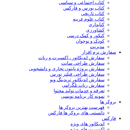
کتاب اجتماعی و سیاسی
کتاب بورس و فارکس
کتاب تاریخی
کتاب علوم غریبه
کتابداری
کشاورزی
کنکور و کمک‌ درسی
کودک و نوجوان
مدیریت
سفارش نرم افزار
سفارش اندیکاتور ، اکسپرت و ربات
سفارش طراحی سایت
سفارش پروژه پایتون تجاری و دانشجویی
سفارش طراحی فیلتر بورس
سفارش اندیکاتور تریدینگ ویو
سفارش ربات تلگرامی
تعرفه و خدمات تولید محتوا
نمونه کار برنامه نویسی
بروکر ها
فهرست بهترین بروکر ها
دانستنی های بروکر ها فارکس
فارکس
اندیکاتور های ویژه
اکسپرت های ویژه