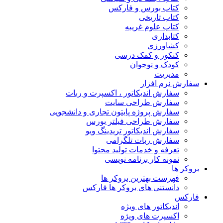
کتاب بورس و فارکس
کتاب تاریخی
کتاب علوم غریبه
کتابداری
کشاورزی
کنکور و کمک‌ درسی
کودک و نوجوان
مدیریت
سفارش نرم افزار
سفارش اندیکاتور ، اکسپرت و ربات
سفارش طراحی سایت
سفارش پروژه پایتون تجاری و دانشجویی
سفارش طراحی فیلتر بورس
سفارش اندیکاتور تریدینگ ویو
سفارش ربات تلگرامی
تعرفه و خدمات تولید محتوا
نمونه کار برنامه نویسی
بروکر ها
فهرست بهترین بروکر ها
دانستنی های بروکر ها فارکس
فارکس
اندیکاتور های ویژه
اکسپرت های ویژه