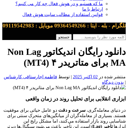
ما که هستیم و در هوش فعال چه کار می کنیم؟
ارتباط با ما
قوانین استفاده از مطالب سایت هوش فعال
تلگرام - بله - ایتا : 09364549266 موبایل : 09119542983
دانلود رایگان اندیکاتور Non Lag
MA برای متاتریدر ۴ (MT4)
منتشر شده در
02 اکتبر 2025
| توسط
فاطمه اجارستاقی کارشناس
|
بدون دیدگاه
ابزاری انقلابی برای تحلیل روند در زمان واقعی
در دنیای معامله‌گری،
سرعت و دقت
دو عامل حیاتی برای موفقیت
هستند. بسیاری از معامله‌گران از میانگین‌های متحرک سنتی برای
شناسایی روند بازار استفاده می‌کنند، اما مشکل رایج این
ابزارها
تاخیر (Lag)
است. این تأخیر باعث می‌شود سیگنال‌ها دیرتر