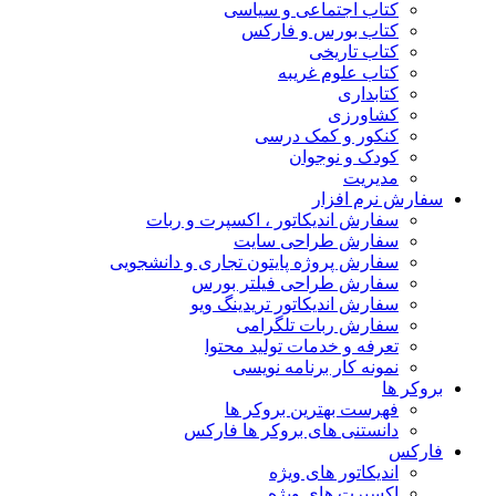
کتاب اجتماعی و سیاسی
کتاب بورس و فارکس
کتاب تاریخی
کتاب علوم غریبه
کتابداری
کشاورزی
کنکور و کمک‌ درسی
کودک و نوجوان
مدیریت
سفارش نرم افزار
سفارش اندیکاتور ، اکسپرت و ربات
سفارش طراحی سایت
سفارش پروژه پایتون تجاری و دانشجویی
سفارش طراحی فیلتر بورس
سفارش اندیکاتور تریدینگ ویو
سفارش ربات تلگرامی
تعرفه و خدمات تولید محتوا
نمونه کار برنامه نویسی
بروکر ها
فهرست بهترین بروکر ها
دانستنی های بروکر ها فارکس
فارکس
اندیکاتور های ویژه
اکسپرت های ویژه