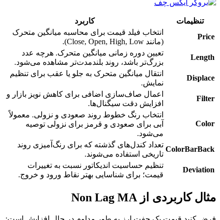
تنظیمات
کاربرد
انتخاب فیلد قیمت برای محاسبه میانگین متحرک
Price
(مانند Close, Open, High, Low).
تعیین دوره زمانی میانگین متحرک. هرچه عدد
Length
بزرگ‌تر باشد، روند بلندمدت‌تر مشاهده می‌شود.
انتقال میانگین متحرک به جلو یا عقب برای تنظیم
Displace
نمایش.
اعمال صاف‌سازی اضافی برای کاهش نویز بازار و
Filter
افزایش دقت سیگنال‌ها.
انتخاب رنگ خطوط روند صعودی و نزولی. معمولاً
Color
آبی برای صعودی و قرمز برای نزولی توصیه
می‌شود.
تعداد کندل‌های گذشته که برای رنگ‌آمیزی روند
ColorBarBack
تاریخی استفاده می‌شوند.
تنظیم حساسیت اندیکاتور نسبت به تغییرات
Deviation
قیمت؛ برای شناسایی بهتر نقاط ورود و خروج.
مثال کاربردی از Non Lag MA
فرض کنید قیمت یک جفت ارز به طور مداوم در حال افزایش است: