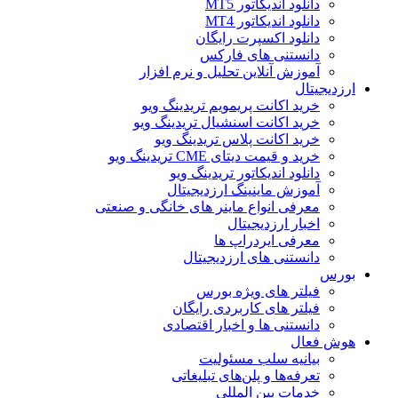
دانلود اندیکاتور MT5
دانلود اندیکاتور MT4
دانلود اکسپرت رایگان
دانستنی های فارکس
آموزش آنلاین تحلیل و نرم افزار
ارزدیجیتال
خرید اکانت پریمویم تریدینگ ویو
خرید اکانت اسنشیال تریدینگ ویو
خرید اکانت پلاس تریدینگ ویو
خرید و قیمت دیتای CME تریدینگ ویو
دانلود اندیکاتور تریدینگ ویو
آموزش ماینینگ ارزدیجیتال
معرفی انواع ماینر های خانگی و صنعتی
اخبار ارزدیجیتال
معرفی ایردراپ ها
دانستنی های ارزدیجیتال
بورس
فیلتر های ویژه بورس
فیلتر های کاربردی رایگان
دانستنی ها و اخبار اقتصادی
هوش فعال
بیانیه سلب مسئولیت
تعرفه‌ها و پلن‌های تبلیغاتی
خدمات بین المللی