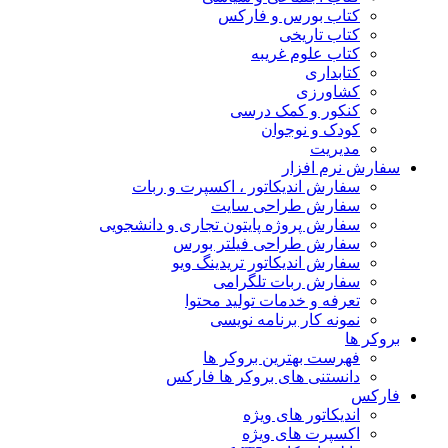
کتاب بورس و فارکس
کتاب تاریخی
کتاب علوم غریبه
کتابداری
کشاورزی
کنکور و کمک‌ درسی
کودک و نوجوان
مدیریت
سفارش نرم افزار
سفارش اندیکاتور ، اکسپرت و ربات
سفارش طراحی سایت
سفارش پروژه پایتون تجاری و دانشجویی
سفارش طراحی فیلتر بورس
سفارش اندیکاتور تریدینگ ویو
سفارش ربات تلگرامی
تعرفه و خدمات تولید محتوا
نمونه کار برنامه نویسی
بروکر ها
فهرست بهترین بروکر ها
دانستنی های بروکر ها فارکس
فارکس
اندیکاتور های ویژه
اکسپرت های ویژه