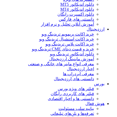
دانلود اندیکاتور MT5
دانلود اندیکاتور MT4
دانلود اکسپرت رایگان
دانستنی های فارکس
آموزش آنلاین تحلیل و نرم افزار
ارزدیجیتال
خرید اکانت پریمویم تریدینگ ویو
خرید اکانت اسنشیال تریدینگ ویو
خرید اکانت پلاس تریدینگ ویو
خرید و قیمت دیتای CME تریدینگ ویو
دانلود اندیکاتور تریدینگ ویو
آموزش ماینینگ ارزدیجیتال
معرفی انواع ماینر های خانگی و صنعتی
اخبار ارزدیجیتال
معرفی ایردراپ ها
دانستنی های ارزدیجیتال
بورس
فیلتر های ویژه بورس
فیلتر های کاربردی رایگان
دانستنی ها و اخبار اقتصادی
هوش فعال
بیانیه سلب مسئولیت
تعرفه‌ها و پلن‌های تبلیغاتی