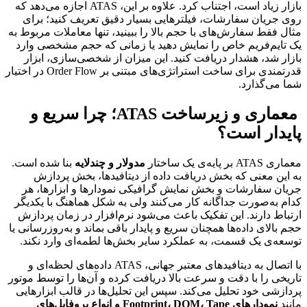
بازار زیاد است، اجتناب کرد. علاوه بر این، ATAS اجازه می‌دهد که
روی جریان سفارشات، فیلترهایی بسیار دقیق تعریف کنید؛ برای
مثال فقط سفارش‌های با حجم بالا را ببینید، تنها معاملات مربوط به
یک تایم‌فریم خاص را نمایش دهید یا زمانی که حجم مشخصی وارد
بازار شد، هشدار دریافت کنید. این میزان از شخصی‌سازی، ابزار
قدرتمندی برای ساخت استراتژی‌های مبتنی بر Order Flow در اختیار
شما می‌گذارد.
معماری و زیرساخت ATAS؛ چرا سریع و
پایدار است؟
معماری ATAS بر پایه‌ی یک ساختار
مدولار و چندلایه
بنا شده است.
به این معنی که بخش دریافت داده از دیتافیدها، بخش پردازش
جریان سفارشات و بخش نمایش گرافیکی نمودارها و ابزارها، هر
کدام به‌صورت جداگانه کار می‌کنند ولی به شکل هماهنگ با یکدیگر
ارتباط دارند. این تفکیک باعث می‌شود نرم‌افزار در زمان پردازش
حجم بالای داده‌ها همچنان سریع و پایدار باقی بماند و به‌روزرسانی یا
توسعه‌ی یک قسمت، به عملکرد سایر بخش‌ها لطمه‌ای وارد نکند.
با اتصال به دیتافیدهای معتبر جهانی، ATAS داده‌های لحظه‌ای و
تاریخی را با دقت و سرعت بالا دریافت کرده و آن‌ها را توسط موتور
پردازشی خود تحلیل می‌کند. سپس این تحلیل‌ها در قالب ابزارهایی
مانند
نمودارهای Footprint، DOM، Tape و انواع پروفایل‌های