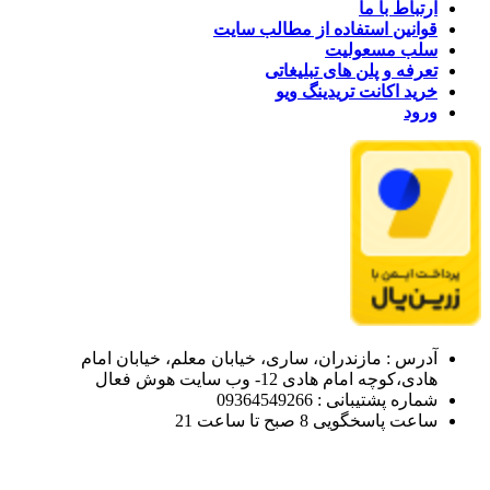
ارتباط با ما
قوانین استفاده از مطالب سایت
سلب مسعولیت
تعرفه و پلن های تبلیغاتی
خرید اکانت تریدینگ ویو
ورود
آدرس : مازندران، ساری، خیابان معلم، خیابان امام
هادی،کوچه امام هادی 12- وب سایت هوش فعال
شماره پشتیبانی : 09364549266
ساعت پاسخگویی 8 صبح تا ساعت 21