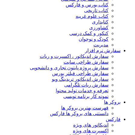
کتاب بورس و فارکس
کتاب تاریخی
کتاب علوم غریبه
کتابداری
کشاورزی
کنکور و کمک‌ درسی
کودک و نوجوان
مدیریت
سفارش نرم افزار
سفارش اندیکاتور ، اکسپرت و ربات
سفارش طراحی سایت
سفارش پروژه پایتون تجاری و دانشجویی
سفارش طراحی فیلتر بورس
سفارش اندیکاتور تریدینگ ویو
سفارش ربات تلگرامی
تعرفه و خدمات تولید محتوا
نمونه کار برنامه نویسی
بروکر ها
فهرست بهترین بروکر ها
دانستنی های بروکر ها فارکس
فارکس
اندیکاتور های ویژه
اکسپرت های ویژه