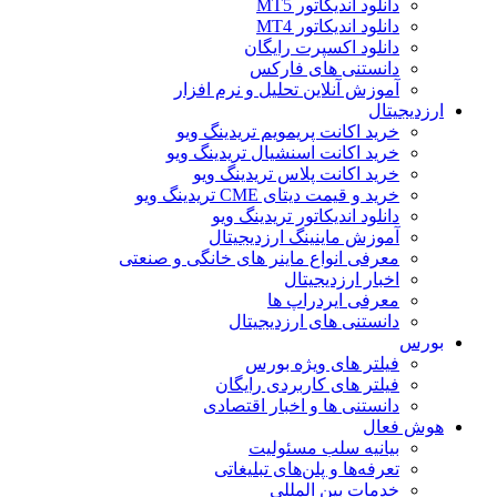
دانلود اندیکاتور MT5
دانلود اندیکاتور MT4
دانلود اکسپرت رایگان
دانستنی های فارکس
آموزش آنلاین تحلیل و نرم افزار
ارزدیجیتال
خرید اکانت پریمویم تریدینگ ویو
خرید اکانت اسنشیال تریدینگ ویو
خرید اکانت پلاس تریدینگ ویو
خرید و قیمت دیتای CME تریدینگ ویو
دانلود اندیکاتور تریدینگ ویو
آموزش ماینینگ ارزدیجیتال
معرفی انواع ماینر های خانگی و صنعتی
اخبار ارزدیجیتال
معرفی ایردراپ ها
دانستنی های ارزدیجیتال
بورس
فیلتر های ویژه بورس
فیلتر های کاربردی رایگان
دانستنی ها و اخبار اقتصادی
هوش فعال
بیانیه سلب مسئولیت
تعرفه‌ها و پلن‌های تبلیغاتی
خدمات بین المللی