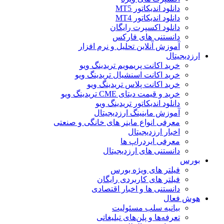
دانلود اندیکاتور MT5
دانلود اندیکاتور MT4
دانلود اکسپرت رایگان
دانستنی های فارکس
آموزش آنلاین تحلیل و نرم افزار
ارزدیجیتال
خرید اکانت پریمویم تریدینگ ویو
خرید اکانت اسنشیال تریدینگ ویو
خرید اکانت پلاس تریدینگ ویو
خرید و قیمت دیتای CME تریدینگ ویو
دانلود اندیکاتور تریدینگ ویو
آموزش ماینینگ ارزدیجیتال
معرفی انواع ماینر های خانگی و صنعتی
اخبار ارزدیجیتال
معرفی ایردراپ ها
دانستنی های ارزدیجیتال
بورس
فیلتر های ویژه بورس
فیلتر های کاربردی رایگان
دانستنی ها و اخبار اقتصادی
هوش فعال
بیانیه سلب مسئولیت
تعرفه‌ها و پلن‌های تبلیغاتی