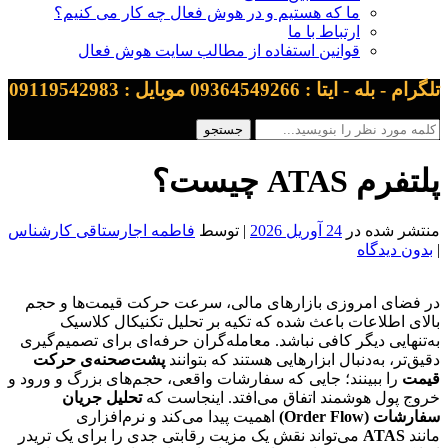
ما که هستیم و در هوش فعال چه کار می کنیم؟
ارتباط با ما
قوانین استفاده از مطالب سایت هوش فعال
تلگرام - بله - ایتا : 09364549266 موبایل : 09119542983
پلتفرم ATAS چیست؟
منتشر شده در
24 آوریل 2026
| توسط
فاطمه اجارستاقی کارشناس
|
بدون دیدگاه
در فضای امروزی بازارهای مالی، سرعت حرکت قیمت‌ها و حجم
بالای اطلاعات باعث شده که تکیه بر تحلیل تکنیکال کلاسیک
به‌تنهایی دیگر کافی نباشد. معامله‌گران حرفه‌ای برای تصمیم‌گیری
دقیق‌تر، به‌دنبال ابزارهایی هستند که بتوانند
پشت‌صحنه‌ی حرکت
قیمت
را ببینند؛ جایی که سفارشات واقعی، حجم‌های بزرگ و ورود و
خروج پول هوشمند اتفاق می‌افتد. اینجاست که
تحلیل جریان
سفارشات (Order Flow)
اهمیت پیدا می‌کند و نرم‌افزاری
مانند
ATAS
می‌تواند نقش یک مزیت رقابتی جدی را برای یک تریدر