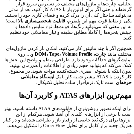
تحلیلی، چارت‌ها و ماژول‌های مختلف در دسترس سریع قرار
گرفته‌اند و حتی اگر برای اولین بار با ATAS کار کنید، بعد از مدتی
می‌توانید ساختار کلی آن را درک کرده و فضای کاری خود را بچینید.
یکی از نقاط قوت مهم این پلتفرم،
قابلیت شخصی‌سازی بالا
است؛
به این معنی که می‌توانید رنگ‌ها، فونت‌ها، نوع نمایش داده‌ها و
چینش پنجره‌ها را کاملاً مطابق سلیقه و نیاز معاملاتی خود تنظیم
کنید.
همچنین اگر با چند مانیتور کار می‌کنید، امکان باز کردن ماژول‌های
مختلف مانند
چارت، DOM، Tape، Volume Profile و…
روی
نمایشگرهای جداگانه وجود دارد. طراحی منظم و واضح این بخش‌ها
کمک می‌کند که بتوانید حجم زیادی از اطلاعات را هم‌زمان ببینید،
بدون اینکه با شلوغی بصری خسته‌کننده مواجه شوید. در مجموع،
کار کردن با ATAS بیشتر شبیه کار با یک
ایستگاه معاملاتی
حرفه‌ای
است تا یک نرم‌افزار ساده تحلیل تکنیکال.
مهم‌ترین ابزارهای ATAS و کاربرد آن‌ها
برای اینکه تصویر روشن‌تری از قابلیت‌های ATAS داشته باشید، بهتر
است با برخی از ابزارهای کلیدی آن آشنا شوید. هرکدام از این
ابزارها برای درک بُعد خاصی از رفتار بازار طراحی شده‌اند و در کنار
هم یک جعبه‌ابزار کامل برای تحلیل Order Flow را تشکیل می‌دهند.