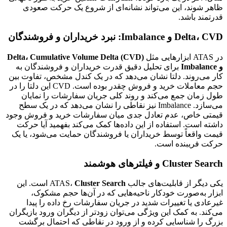
ظاهر شوند، این می‌تواند نشانه‌ای از شروع یک حرکت صعودی
قدرتمند باشد.
Delta، CVD و Imbalance: نبرد خریداران و فروشندگان
در ATAS ابزارهایی مثل
Delta، Cumulative Volume Delta (CVD)
و Imbalance
برای تحلیل دقیق قدرت خریداران و فروشندگان به
کار می‌روند. دلتا نشان می‌دهد که در یک کندل مشخص، تفاوت بین
حجم معاملات خرید و فروش چقدر بوده است. CVD این دلتا را در
طول زمان جمع می‌کند و روند کلی جریان سفارشات را نمایان
می‌سازد. Imbalance نیز نقاطی را نشان می‌دهد که در یک سطح
قیمتی خاص، عدم تعادل جدی میان سفارشات خرید و فروش وجود
داشته است. استفاده از این داده‌ها کمک می‌کند بفهمید آیا حرکت
قیمت واقعاً توسط خریداران یا فروشندگان حمایت می‌شود، یا یک
حرکت فریبنده است.
Cluster Search و فیلترهای هوشمند
یکی دیگر از قابلیت‌های جالب ATAS،
Cluster Search
است. این
ابزار به‌صورت خودکار ناحیه‌هایی که در آن‌ها حجم مشکوک،
غیرعادی یا تغییرات شدید در جریان سفارشات رخ داده را پیدا
می‌کند. به کمک این ویژگی می‌توان زودتر از دیگران ورود بازیگران
بزرگ را شناسایی کرده و از ورود در نقاطی که احتمال برگشت