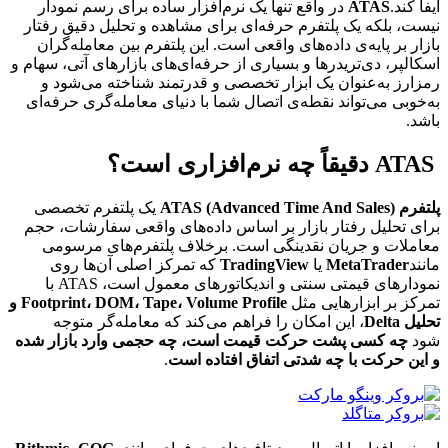
ایفا کند.
ATAS
در واقع تنها یک نرم‌افزار ساده برای رسم نمودار
نیست، بلکه یک پلتفرم حرفه‌ای برای مشاهده و تحلیل دقیق رفتار
بازار بر پایه‌ی داده‌های واقعی است. این پلتفرم بین معامله‌گران
اسکالپر، دی‌تریدرها و بسیاری از حرفه‌ای‌های بازارهای آتی، سهام و
رمزارز به‌عنوان یک ابزار تخصصی و قدرتمند شناخته می‌شود و
به‌خوبی می‌تواند نقطه‌ی اتصال شما با دنیای معامله‌گری حرفه‌ای
باشد.
ATAS دقیقاً چه نرم‌افزاری است؟
پلتفرم ATAS (Advanced Time And Sales)
یک پلتفرم تخصصی
برای تحلیل رفتار بازار بر اساس داده‌های واقعی سفارشات، حجم
معاملات و جریان نقدینگی است. برخلاف پلتفرم‌های مرسومی
مانند
MetaTrader
یا
TradingView
که تمرکز اصلی آن‌ها روی
نمودارهای قیمتی سنتی و اندیکاتورهای معمول است، ATAS با
تمرکز بر ابزارهایی مثل
Footprint، DOM، Tape، Volume Profile و
تحلیل Delta
، این امکان را فراهم می‌کند که معامله‌گر متوجه
شود
چه کسی پشت حرکت قیمت است، چه حجمی وارد بازار شده
و این حرکت با چه شدتی اتفاق افتاده است
.