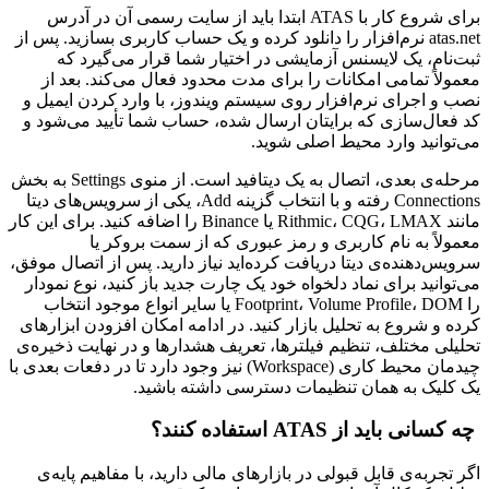
برای شروع کار با ATAS ابتدا باید از سایت رسمی آن در آدرس
atas.net نرم‌افزار را دانلود کرده و یک حساب کاربری بسازید. پس از
ثبت‌نام، یک لایسنس آزمایشی در اختیار شما قرار می‌گیرد که
معمولاً تمامی امکانات را برای مدت محدود فعال می‌کند. بعد از
نصب و اجرای نرم‌افزار روی سیستم ویندوز، با وارد کردن ایمیل و
کد فعال‌سازی که برایتان ارسال شده، حساب شما تأیید می‌شود و
می‌توانید وارد محیط اصلی شوید.
مرحله‌ی بعدی، اتصال به یک دیتافید است. از منوی Settings به بخش
Connections رفته و با انتخاب گزینه Add، یکی از سرویس‌های دیتا
مانند Rithmic، CQG، LMAX یا Binance را اضافه کنید. برای این کار
معمولاً به نام کاربری و رمز عبوری که از سمت بروکر یا
سرویس‌دهنده‌ی دیتا دریافت کرده‌اید نیاز دارید. پس از اتصال موفق،
می‌توانید برای نماد دلخواه خود یک چارت جدید باز کنید، نوع نمودار
را Footprint، Volume Profile، DOM یا سایر انواع موجود انتخاب
کرده و شروع به تحلیل بازار کنید. در ادامه امکان افزودن ابزارهای
تحلیلی مختلف، تنظیم فیلترها، تعریف هشدارها و در نهایت ذخیره‌ی
چیدمان محیط کاری (Workspace) نیز وجود دارد تا در دفعات بعدی با
یک کلیک به همان تنظیمات دسترسی داشته باشید.
چه کسانی باید از ATAS استفاده کنند؟
اگر تجربه‌ی قابل قبولی در بازارهای مالی دارید، با مفاهیم پایه‌ی