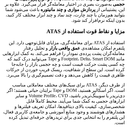
حجمی
به‌صورت بصری در اختیار معامله‌گر قرار می‌گیرد. علاوه بر
این، پشتیبانی از
پردازش موازی و چند مانیتوره
باعث می‌شود شما
بتوانید هم‌زمان با چند چارت، چند نماد و چند ابزار مختلف کار کنید،
بدون اینکه نرم‌افزار کند شود.
مزایا و نقاط قوت استفاده از ATAS
استفاده از ATAS برای معامله‌گری، مزایای قابل‌توجهی دارد. این
پلتفرم امکان مشاهده‌ی
عمق واقعی بازار
و تحلیل رفتار
معامله‌گران پشت پرده‌ی نمودار را فراهم می‌کند. به کمک ابزارهایی
مانند Footprint، Delta، Smart DOM و Tape می‌توانید درک کنید که
چه کسی پشت حرکت قیمت است و چه حجمی بازار را جابه‌جا
کرده است. این سطح از شفافیت، ریسک فریب خوردن از حرکات
ظاهری قیمت را کاهش می‌دهد و دقت تصمیم‌گیری را بالا می‌برد.
از طرف دیگر، ATAS برای سبک‌های مختلف معاملاتی مناسب
است. اگر اسکالپر هستید، DOM و Tape برایتان حیاتی هستند؛ اگر
دی‌تریدر یا سویینگ‌تریدر باشید، Volume Profile، CVD و سایر
ابزارهای حجمی به کمک شما می‌آیند. محیط کاملاً قابل
شخصی‌سازی، کیفیت بالای دیتافیدها، امکان تعریف فیلترها و
هشدارهای هوشمند و وجود منابع آموزشی و جامعه‌ی کاربری فعال،
این پلتفرم را به انتخابی جدی برای تریدرهای حرفه‌ای تبدیل کرده
است.