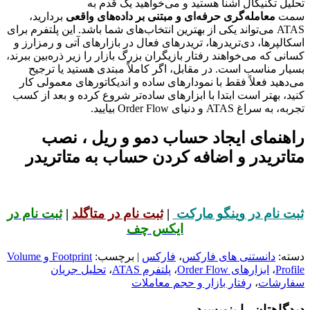
تحلیل تکنیکال آشنا هستید و می‌خواهید یک قدم به
سمت
معامله‌گری حرفه‌ای و مبتنی بر داده‌های واقعی
بردارید،
ATAS می‌تواند یکی از بهترین انتخاب‌های شما باشد. این پلتفرم برای
اسکالپرها، دی‌تریدرها، تریدرهای فعال در بازارهای آتی و رمزارز و
کسانی که می‌خواهند رفتار بازیگران بزرگ بازار را زیر ذره‌بین ببرند،
بسیار مناسب است. در مقابل، اگر کاملاً مبتدی هستید یا ترجیح
می‌دهید فعلاً فقط با نمودارهای ساده و اندیکاتورهای معمولی کار
کنید، بهتر است ابتدا با ابزارهای ساده‌تر شروع کرده و بعد از کسب
تجربه، به سراغ ATAS و دنیای Order Flow بیایید.
راهنمای ایجاد حساب دمو و ریل ، نصب
متاتریدر و اضافه کردن حساب به متاتریدر
ثبت نام در وینگو مارکت
|
ثبت نام در متاگلد
|
ثبت نام در
ایکس چف
دسته:
دانستنی های فارکس
،
فارکس
| برچسب:
Footprint و Volume
Profile
،
ابزارهای Order Flow
،
پلتفرم ATAS
،
تحلیل جریان
سفارشات
،
رفتار بازار و حجم معاملات
دیدگاهتان را بنویسید