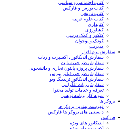
کتاب اجتماعی و سیاسی
کتاب بورس و فارکس
کتاب تاریخی
کتاب علوم غریبه
کتابداری
کشاورزی
کنکور و کمک‌ درسی
کودک و نوجوان
مدیریت
سفارش نرم افزار
سفارش اندیکاتور ، اکسپرت و ربات
سفارش طراحی سایت
سفارش پروژه پایتون تجاری و دانشجویی
سفارش طراحی فیلتر بورس
سفارش اندیکاتور تریدینگ ویو
سفارش ربات تلگرامی
تعرفه و خدمات تولید محتوا
نمونه کار برنامه نویسی
بروکر ها
فهرست بهترین بروکر ها
دانستنی های بروکر ها فارکس
فارکس
اندیکاتور های ویژه
اکسپرت های ویژه