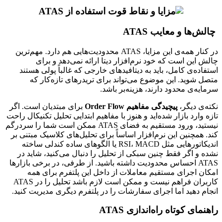
چالش‌ها و معایب ATAS
در کنار همه‌ی این مزایا، ATAS محدودیت‌هایی هم دارد. مهم‌ترین
چالش این است که خود نرم‌افزار دیتا ارائه نمی‌دهد و برای
استفاده‌ی کامل، باید به دیتافیدهای خارجی که غالباً پولی هستند
متصل شوید. این موضوع می‌تواند برای تریدرهای تازه‌کار که
سرمایه‌ی محدود دارند، هزینه‌بر باشد.
نکته‌ی دیگر،
پیچیدگی مفاهیم Order Flow
برای مبتدیان است. اگر
تازه وارد بازار شده‌اید و هنوز با مفاهیم ابتدایی تحلیل تکنیکال راحت
نیستید، ورود مستقیم به فضای ATAS ممکن است شما را سردرگم
کند. همچنین این نرم‌افزار اساساً برای تحلیل‌های کلاسیک مبتنی بر
اندیکاتورهایی مثل RSI، MACD یا الگوهای ساده کندلی ساخته
نشده و اگر فقط چنین سبکی از تحلیل را دنبال می‌کنید، شاید در
ATAS احساس محدودیت داشته باشید. از طرفی، در برخی بازارها
امکان اجرای مستقیم معاملات از داخل این پلتفرم برای همه
کاربران فراهم نیست و ممکن است لازم باشد تحلیل را در ATAS
انجام دهید اما اجرای سفارشات را در پلتفرم دیگری مدیریت کنید.
راهنمای کوتاه راه‌اندازی ATAS