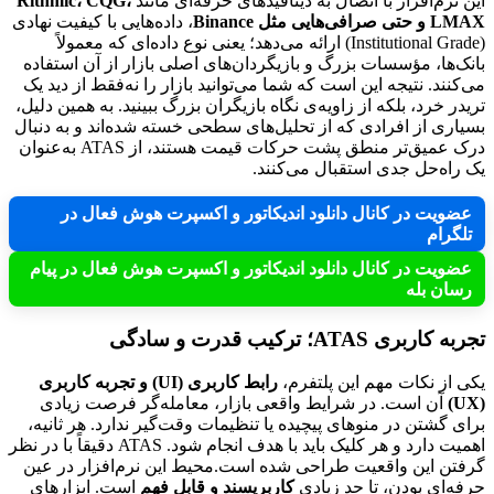
این نرم‌افزار با اتصال به دیتافیدهای حرفه‌ای مانند
Rithmic، CQG،
LMAX و حتی صرافی‌هایی مثل Binance
، داده‌هایی با کیفیت نهادی
(Institutional Grade) ارائه می‌دهد؛ یعنی نوع داده‌ای که معمولاً
بانک‌ها، مؤسسات بزرگ و بازیگردان‌های اصلی بازار از آن استفاده
می‌کنند. نتیجه این است که شما می‌توانید بازار را نه‌فقط از دید یک
تریدر خرد، بلکه از زاویه‌ی نگاه بازیگران بزرگ ببینید. به همین دلیل،
بسیاری از افرادی که از تحلیل‌های سطحی خسته شده‌اند و به دنبال
درک عمیق‌تر منطق پشت حرکات قیمت هستند، از ATAS به‌عنوان
یک راه‌حل جدی استقبال می‌کنند.
عضویت در کانال دانلود اندیکاتور و اکسپرت هوش فعال در
تلگرام
عضویت در کانال دانلود اندیکاتور و اکسپرت هوش فعال در پیام
رسان بله
تجربه کاربری ATAS؛ ترکیب قدرت و سادگی
یکی از نکات مهم این پلتفرم،
رابط کاربری (UI) و تجربه کاربری
(UX)
آن است. در شرایط واقعی بازار، معامله‌گر فرصت زیادی
برای گشتن در منوهای پیچیده یا تنظیمات وقت‌گیر ندارد. هر ثانیه،
اهمیت دارد و هر کلیک باید با هدف انجام شود. ATAS دقیقاً با در نظر
گرفتن این واقعیت طراحی شده است.محیط این نرم‌افزار در عین
حرفه‌ای بودن، تا حد زیادی
کاربرپسند و قابل فهم
است. ابزارهای