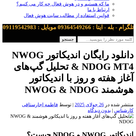
ما که هستیم و در هوش فعال چه کار می کنیم؟
ارتباط با ما
قوانین استفاده از مطالب سایت هوش فعال
تلگرام - بله - ایتا : 09364549266 موبایل : 09119542983
دانلود رایگان اندیکاتور NWOG
& NDOG MT4 تحلیل گپ‌های
آغاز هفته و روز با اندیکاتور
هوشمند NWOG & NDOG
منتشر شده در
26 جولای 2025
| توسط
فاطمه اجارستاقی
کارشناس
|
بدون دیدگاه
اندیکاتور NWOG و NDOG چیست؟