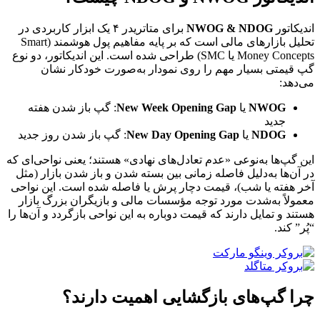
اندیکاتور
NWOG & NDOG
برای متاتریدر ۴ یک ابزار کاربردی در
تحلیل بازارهای مالی است که بر پایه مفاهیم پول هوشمند (Smart
Money Concepts یا SMC) طراحی شده است. این اندیکاتور، دو نوع
گپ قیمتی بسیار مهم را روی نمودار به‌صورت خودکار نشان
می‌دهد:
NWOG
یا
New Week Opening Gap
: گپ باز شدن هفته
جدید
NDOG
یا
New Day Opening Gap
: گپ باز شدن روز جدید
این گپ‌ها به‌نوعی «عدم تعادل‌های نهادی» هستند؛ یعنی نواحی‌ای که
در آن‌ها به‌دلیل فاصله زمانی بین بسته شدن و باز شدن بازار (مثل
آخر هفته یا شب)، قیمت دچار پرش یا فاصله شده است. این نواحی
معمولاً به‌شدت مورد توجه مؤسسات مالی و بازیگران بزرگ بازار
هستند و تمایل دارند که قیمت دوباره به این نواحی بازگردد و آن‌ها را
“پُر” کند.
چرا گپ‌های بازگشایی اهمیت دارند؟