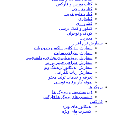
کتاب بورس و فارکس
کتاب تاریخی
کتاب علوم غریبه
کتابداری
کشاورزی
کنکور و کمک‌ درسی
کودک و نوجوان
مدیریت
سفارش نرم افزار
سفارش اندیکاتور ، اکسپرت و ربات
سفارش طراحی سایت
سفارش پروژه پایتون تجاری و دانشجویی
سفارش طراحی فیلتر بورس
سفارش اندیکاتور تریدینگ ویو
سفارش ربات تلگرامی
تعرفه و خدمات تولید محتوا
نمونه کار برنامه نویسی
بروکر ها
فهرست بهترین بروکر ها
دانستنی های بروکر ها فارکس
فارکس
اندیکاتور های ویژه
اکسپرت های ویژه