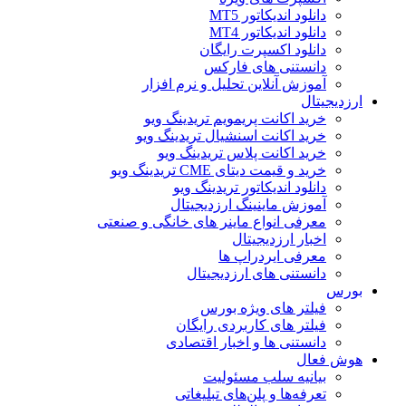
دانلود اندیکاتور MT5
دانلود اندیکاتور MT4
دانلود اکسپرت رایگان
دانستنی های فارکس
آموزش آنلاین تحلیل و نرم افزار
ارزدیجیتال
خرید اکانت پریمویم تریدینگ ویو
خرید اکانت اسنشیال تریدینگ ویو
خرید اکانت پلاس تریدینگ ویو
خرید و قیمت دیتای CME تریدینگ ویو
دانلود اندیکاتور تریدینگ ویو
آموزش ماینینگ ارزدیجیتال
معرفی انواع ماینر های خانگی و صنعتی
اخبار ارزدیجیتال
معرفی ایردراپ ها
دانستنی های ارزدیجیتال
بورس
فیلتر های ویژه بورس
فیلتر های کاربردی رایگان
دانستنی ها و اخبار اقتصادی
هوش فعال
بیانیه سلب مسئولیت
تعرفه‌ها و پلن‌های تبلیغاتی