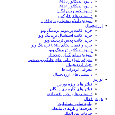
دانلود اندیکاتور MT5
دانلود اندیکاتور MT4
دانلود اکسپرت رایگان
دانستنی های فارکس
آموزش آنلاین تحلیل و نرم افزار
ارزدیجیتال
خرید اکانت پریمویم تریدینگ ویو
خرید اکانت اسنشیال تریدینگ ویو
خرید اکانت پلاس تریدینگ ویو
خرید و قیمت دیتای CME تریدینگ ویو
دانلود اندیکاتور تریدینگ ویو
آموزش ماینینگ ارزدیجیتال
معرفی انواع ماینر های خانگی و صنعتی
اخبار ارزدیجیتال
معرفی ایردراپ ها
دانستنی های ارزدیجیتال
بورس
فیلتر های ویژه بورس
فیلتر های کاربردی رایگان
دانستنی ها و اخبار اقتصادی
هوش فعال
بیانیه سلب مسئولیت
تعرفه‌ها و پلن‌های تبلیغاتی
خدمات بین المللی