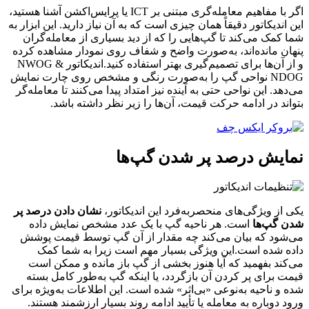
اگر با مفاهیم معامله‌گری مبتنی بر ICT یا پرایس‌اکشن آشنا هستید،
این اندیکاتور دقیقاً همان چیزی است که به آن نیاز دارید. این ابزار به
شما کمک می‌کند تا گپ‌هایی را که از دید بسیاری از معامله‌گران
پنهان مانده‌اند، به‌صورت واضح و شفاف روی نمودار مشاهده کرده
و از آن‌ها برای تصمیم‌گیری بهتر استفاده کنید.اندیکاتور NWOG &
NDOG نواحی گپ را به‌صورت رنگی و مشخص روی چارت نمایش
می‌دهد. این نواحی حتی به آینده نیز امتداد پیدا می‌کنند تا معامله‌گر
بتواند در ادامه حرکت قیمت، آن‌ها را زیر نظر داشته باشد.
نمایش درصد پر شدن گپ‌ها
یکی از ویژگی‌های منحصربه‌فرد این اندیکاتور،
نشان دادن درصد پر
شدن گپ‌ها
است. هر ناحیه گپ با یک عدد مشخص نمایش داده
می‌شود که بیان می‌کند چه مقدار از آن گپ توسط قیمت پوشش
داده شده است.این ویژگی بسیار مهم است زیرا به شما کمک
می‌کند بفهمید که آیا هنوز بخشی از گپ باز مانده و ممکن است
قیمت برای پر کردن آن بازگردد، یا اینکه گپ به‌طور کامل بسته
شده و ناحیه به‌نوعی «بی‌اثر» شده است. این اطلاعات به‌ویژه برای
ورود دوباره به معامله یا تأیید ادامه روند بسیار ارزشمند هستند.