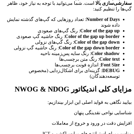
سفارشی‌سازی بالا
است. شما می‌توانید با توجه به نیاز خود، ظاهر
گپ‌ها را تنظیم کنید:
Number of Days
: تعداد روزهایی که گپ‌های گذشته نمایش
داده شوند
Color of the gap up
: رنگ گپ‌های صعودی
Color of the gap up border
: رنگ حاشیه گپ صعودی
Color of the gap down
: رنگ گپ‌های نزولی
Color of the gap down border
: رنگ حاشیه گپ نزولی
Color shadow
: رنگ سایه پس‌زمینه ناحیه
Color text
: رنگ متن برچسب‌ها
Font Size
: اندازه فونت برچسب‌ها
DEBUG
: گزینه‌ای برای اشکال‌زدایی (مخصوص
توسعه‌دهندگان)
مزایای کلی اندیکاتور NWOG & NDOG
بیایید نگاهی به فواید اصلی این ابزار بیندازیم:
شناسایی نواحی نقدینگی پنهان
افزایش دقت در ورود و خروج از معاملات
مناسب برای استراتژی‌های پرایس‌اکشن و ICT