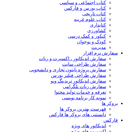
کتاب اجتماعی و سیاسی
کتاب بورس و فارکس
کتاب تاریخی
کتاب علوم غریبه
کتابداری
کشاورزی
کنکور و کمک‌ درسی
کودک و نوجوان
مدیریت
سفارش نرم افزار
سفارش اندیکاتور ، اکسپرت و ربات
سفارش طراحی سایت
سفارش پروژه پایتون تجاری و دانشجویی
سفارش طراحی فیلتر بورس
سفارش اندیکاتور تریدینگ ویو
سفارش ربات تلگرامی
تعرفه و خدمات تولید محتوا
نمونه کار برنامه نویسی
بروکر ها
فهرست بهترین بروکر ها
دانستنی های بروکر ها فارکس
فارکس
اندیکاتور های ویژه
اکسپرت های ویژه