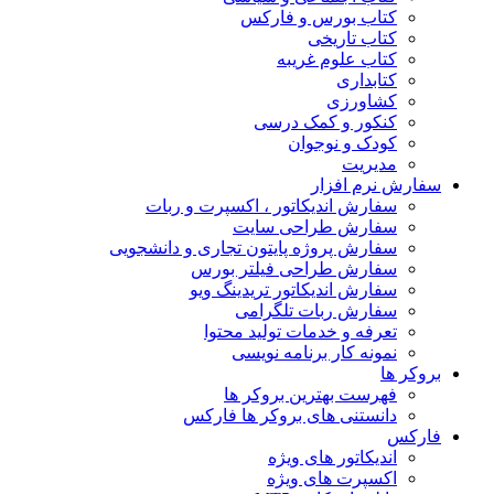
کتاب بورس و فارکس
کتاب تاریخی
کتاب علوم غریبه
کتابداری
کشاورزی
کنکور و کمک‌ درسی
کودک و نوجوان
مدیریت
سفارش نرم افزار
سفارش اندیکاتور ، اکسپرت و ربات
سفارش طراحی سایت
سفارش پروژه پایتون تجاری و دانشجویی
سفارش طراحی فیلتر بورس
سفارش اندیکاتور تریدینگ ویو
سفارش ربات تلگرامی
تعرفه و خدمات تولید محتوا
نمونه کار برنامه نویسی
بروکر ها
فهرست بهترین بروکر ها
دانستنی های بروکر ها فارکس
فارکس
اندیکاتور های ویژه
اکسپرت های ویژه