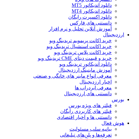
دانلود اندیکاتور MT5
دانلود اندیکاتور MT4
دانلود اکسپرت رایگان
دانستنی های فارکس
آموزش آنلاین تحلیل و نرم افزار
ارزدیجیتال
خرید اکانت پریمویم تریدینگ ویو
خرید اکانت اسنشیال تریدینگ ویو
خرید اکانت پلاس تریدینگ ویو
خرید و قیمت دیتای CME تریدینگ ویو
دانلود اندیکاتور تریدینگ ویو
آموزش ماینینگ ارزدیجیتال
معرفی انواع ماینر های خانگی و صنعتی
اخبار ارزدیجیتال
معرفی ایردراپ ها
دانستنی های ارزدیجیتال
بورس
فیلتر های ویژه بورس
فیلتر های کاربردی رایگان
دانستنی ها و اخبار اقتصادی
هوش فعال
بیانیه سلب مسئولیت
تعرفه‌ها و پلن‌های تبلیغاتی