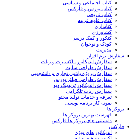
کتاب اجتماعی و سیاسی
کتاب بورس و فارکس
کتاب تاریخی
کتاب علوم غریبه
کتابداری
کشاورزی
کنکور و کمک‌ درسی
کودک و نوجوان
مدیریت
سفارش نرم افزار
سفارش اندیکاتور ، اکسپرت و ربات
سفارش طراحی سایت
سفارش پروژه پایتون تجاری و دانشجویی
سفارش طراحی فیلتر بورس
سفارش اندیکاتور تریدینگ ویو
سفارش ربات تلگرامی
تعرفه و خدمات تولید محتوا
نمونه کار برنامه نویسی
بروکر ها
فهرست بهترین بروکر ها
دانستنی های بروکر ها فارکس
فارکس
اندیکاتور های ویژه
اکسپرت های ویژه