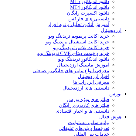
دانلود اندیکاتور MT5
دانلود اندیکاتور MT4
دانلود اکسپرت رایگان
دانستنی های فارکس
آموزش آنلاین تحلیل و نرم افزار
ارزدیجیتال
خرید اکانت پریمویم تریدینگ ویو
خرید اکانت اسنشیال تریدینگ ویو
خرید اکانت پلاس تریدینگ ویو
خرید و قیمت دیتای CME تریدینگ ویو
دانلود اندیکاتور تریدینگ ویو
آموزش ماینینگ ارزدیجیتال
معرفی انواع ماینر های خانگی و صنعتی
اخبار ارزدیجیتال
معرفی ایردراپ ها
دانستنی های ارزدیجیتال
بورس
فیلتر های ویژه بورس
فیلتر های کاربردی رایگان
دانستنی ها و اخبار اقتصادی
هوش فعال
بیانیه سلب مسئولیت
تعرفه‌ها و پلن‌های تبلیغاتی
خدمات بین المللی