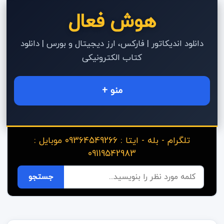
هوش فعال
دانلود اندیکاتور | فارکس، ارز دیجیتال و بورس | دانلود
کتاب الکترونیکی
منو +
تلگرام - بله - ایتا : 09364549266 موبایل :
09119542983