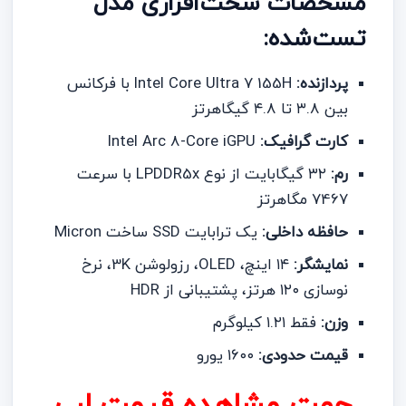
مشخصات سخت‌افزاری مدل
تست‌شده:
پردازنده:
Intel Core Ultra 7 155H با فرکانس
بین ۳.۸ تا ۴.۸ گیگاهرتز
کارت گرافیک:
Intel Arc 8-Core iGPU
رم:
۳۲ گیگابایت از نوع LPDDR5x با سرعت
7467 مگاهرتز
حافظه داخلی:
یک ترابایت SSD ساخت Micron
نمایشگر:
۱۴ اینچ، OLED، رزولوشن 3K، نرخ
نوسازی ۱۲۰ هرتز، پشتیبانی از HDR
وزن:
فقط ۱.۲۱ کیلوگرم
قیمت حدودی:
۱۶۰۰ یورو