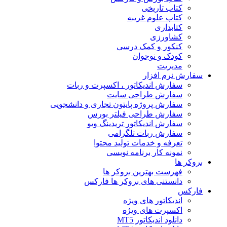
کتاب تاریخی
کتاب علوم غریبه
کتابداری
کشاورزی
کنکور و کمک‌ درسی
کودک و نوجوان
مدیریت
سفارش نرم افزار
سفارش اندیکاتور ، اکسپرت و ربات
سفارش طراحی سایت
سفارش پروژه پایتون تجاری و دانشجویی
سفارش طراحی فیلتر بورس
سفارش اندیکاتور تریدینگ ویو
سفارش ربات تلگرامی
تعرفه و خدمات تولید محتوا
نمونه کار برنامه نویسی
بروکر ها
فهرست بهترین بروکر ها
دانستنی های بروکر ها فارکس
فارکس
اندیکاتور های ویژه
اکسپرت های ویژه
دانلود اندیکاتور MT5