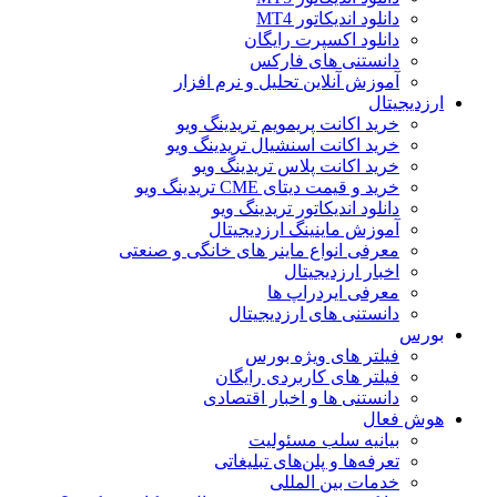
دانلود اندیکاتور MT4
دانلود اکسپرت رایگان
دانستنی های فارکس
آموزش آنلاین تحلیل و نرم افزار
ارزدیجیتال
خرید اکانت پریمویم تریدینگ ویو
خرید اکانت اسنشیال تریدینگ ویو
خرید اکانت پلاس تریدینگ ویو
خرید و قیمت دیتای CME تریدینگ ویو
دانلود اندیکاتور تریدینگ ویو
آموزش ماینینگ ارزدیجیتال
معرفی انواع ماینر های خانگی و صنعتی
اخبار ارزدیجیتال
معرفی ایردراپ ها
دانستنی های ارزدیجیتال
بورس
فیلتر های ویژه بورس
فیلتر های کاربردی رایگان
دانستنی ها و اخبار اقتصادی
هوش فعال
بیانیه سلب مسئولیت
تعرفه‌ها و پلن‌های تبلیغاتی
خدمات بین المللی