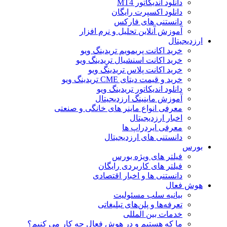
دانلود اندیکاتور MT4
دانلود اکسپرت رایگان
دانستنی های فارکس
آموزش آنلاین تحلیل و نرم افزار
ارزدیجیتال
خرید اکانت پریمویم تریدینگ ویو
خرید اکانت اسنشیال تریدینگ ویو
خرید اکانت پلاس تریدینگ ویو
خرید و قیمت دیتای CME تریدینگ ویو
دانلود اندیکاتور تریدینگ ویو
آموزش ماینینگ ارزدیجیتال
معرفی انواع ماینر های خانگی و صنعتی
اخبار ارزدیجیتال
معرفی ایردراپ ها
دانستنی های ارزدیجیتال
بورس
فیلتر های ویژه بورس
فیلتر های کاربردی رایگان
دانستنی ها و اخبار اقتصادی
هوش فعال
بیانیه سلب مسئولیت
تعرفه‌ها و پلن‌های تبلیغاتی
خدمات بین المللی
ما که هستیم و در هوش فعال چه کار می کنیم؟