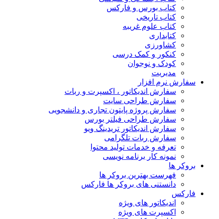
کتاب بورس و فارکس
کتاب تاریخی
کتاب علوم غریبه
کتابداری
کشاورزی
کنکور و کمک‌ درسی
کودک و نوجوان
مدیریت
سفارش نرم افزار
سفارش اندیکاتور ، اکسپرت و ربات
سفارش طراحی سایت
سفارش پروژه پایتون تجاری و دانشجویی
سفارش طراحی فیلتر بورس
سفارش اندیکاتور تریدینگ ویو
سفارش ربات تلگرامی
تعرفه و خدمات تولید محتوا
نمونه کار برنامه نویسی
بروکر ها
فهرست بهترین بروکر ها
دانستنی های بروکر ها فارکس
فارکس
اندیکاتور های ویژه
اکسپرت های ویژه