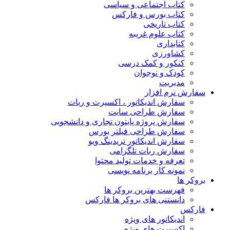
کتاب اجتماعی و سیاسی
کتاب بورس و فارکس
کتاب تاریخی
کتاب علوم غریبه
کتابداری
کشاورزی
کنکور و کمک‌ درسی
کودک و نوجوان
مدیریت
سفارش نرم افزار
سفارش اندیکاتور ، اکسپرت و ربات
سفارش طراحی سایت
سفارش پروژه پایتون تجاری و دانشجویی
سفارش طراحی فیلتر بورس
سفارش اندیکاتور تریدینگ ویو
سفارش ربات تلگرامی
تعرفه و خدمات تولید محتوا
نمونه کار برنامه نویسی
بروکر ها
فهرست بهترین بروکر ها
دانستنی های بروکر ها فارکس
فارکس
اندیکاتور های ویژه
اکسپرت های ویژه