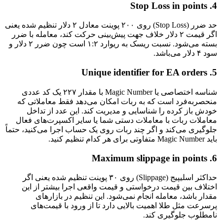
4. Stop Loss in points
حد ضرر (Stop Loss) روی ۲۰۰ پوینت معادل ۲ دلار تنظیم شده یعنی
اگر قیمت ۲ دلار خلاف جهت پیش‌بینی حرکت کند، معامله با ضرر
بسته می‌شود. نسبت ریسک به ریوارد ۱:۲ است چون ضرر ۲ دلار و
سود ۴ دلار می‌باشد.
5. Unique identifier for EA orders
شناسه اختصاصی یا Magic Number با مقدار ۲۲۷ یک کد عددی
منحصربه‌فرد است که به ربات امکان می‌دهد فقط معاملاتی که
خودش باز کرده را شناسایی و مدیریت کند. این عدد از تداخل
معاملات ربات با معاملات دستی شما یا سایر اکسپرت‌های فعال
جلوگیری می‌کند و اگر چند ربات روی یک حساب اجرا می‌کنید، حتماً
باید Magic Number متفاوتی برای هر کدام تنظیم کنید.
6. Maximum slippage in points
حداکثر اسلیپیج (Slippage) روی ۳۰ پوینت تنظیم شده یعنی اگر
اختلاف بین قیمت درخواستی و قیمت واقعی اجرا بیشتر از این
مقدار باشد، معامله انجام نمی‌شود. این تنظیم در بازارهای
پرسرعت مثل طلا اهمیت بالایی دارد تا از ورود با قیمت‌های
نامطلوب جلوگیری کند.