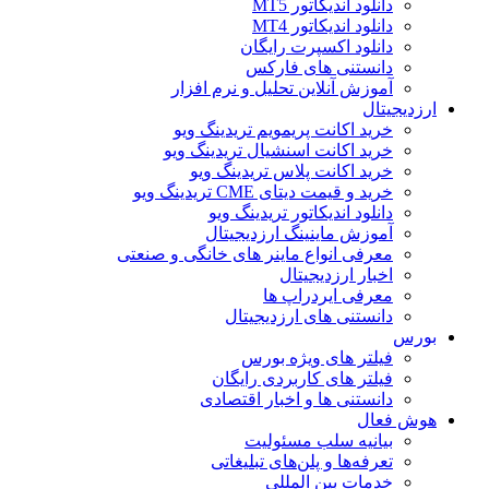
دانلود اندیکاتور MT5
دانلود اندیکاتور MT4
دانلود اکسپرت رایگان
دانستنی های فارکس
آموزش آنلاین تحلیل و نرم افزار
ارزدیجیتال
خرید اکانت پریمویم تریدینگ ویو
خرید اکانت اسنشیال تریدینگ ویو
خرید اکانت پلاس تریدینگ ویو
خرید و قیمت دیتای CME تریدینگ ویو
دانلود اندیکاتور تریدینگ ویو
آموزش ماینینگ ارزدیجیتال
معرفی انواع ماینر های خانگی و صنعتی
اخبار ارزدیجیتال
معرفی ایردراپ ها
دانستنی های ارزدیجیتال
بورس
فیلتر های ویژه بورس
فیلتر های کاربردی رایگان
دانستنی ها و اخبار اقتصادی
هوش فعال
بیانیه سلب مسئولیت
تعرفه‌ها و پلن‌های تبلیغاتی
خدمات بین المللی