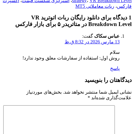
VR Breakdown Level
،
strategy
،
استراتژی شکست قیمت
،
اکسپرت
فارکس
،
ربات معاملاتی MT5
1 دیدگاه برای دانلود رایگان ربات اتوترید VR
Breakdown Level در متاتریدر ۵ برای بازار فارکس
عباس سکاک
گفت:
13 مارس 2026 در 8:32 ق.ظ
سلام
روش اول: استفاده از سفارشات معلق وجود ندارد!
پاسخ
دیدگاهتان را بنویسید
نشانی ایمیل شما منتشر نخواهد شد.
بخش‌های موردنیاز
علامت‌گذاری شده‌اند
*