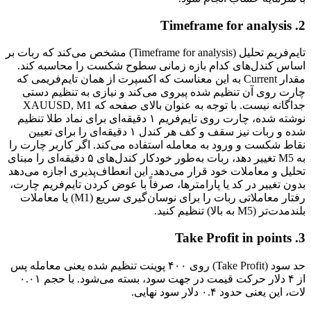
2. Timeframe for analysis
تایم‌فریم تحلیل (Timeframe for analysis) مشخص می‌کند که ربات بر
اساس کندل‌های کدام بازه زمانی سطوح شکست را محاسبه کند.
مقدار Current به این معناست که اکسپرت از همان تایم‌فریمی که
چارت روی آن تنظیم شده پیروی می‌کند و نیازی به تنظیم دستی
جداگانه نیست. با توجه به عنوان بالای صفحه که XAUUSD, M1
نوشته شده، چارت روی تایم‌فریم ۱ دقیقه‌ای برای نماد طلا تنظیم
شده و ربات نیز سقف و کف هر کندل ۱ دقیقه‌ای را برای تعیین
نقاط شکست و ورود به معامله استفاده می‌کند. اگر کاربر چارت را
به M5 تغییر دهد، ربات به‌طور خودکار کندل‌های ۵ دقیقه‌ای را مبنای
تحلیل و معاملات خود قرار می‌دهد. این انعطاف‌پذیری اجازه می‌دهد
بدون تغییر در کد یا پارامترها، صرفاً با عوض کردن تایم‌فریم چارت،
رفتار معاملاتی ربات را برای نوسان‌گیری سریع (M1) یا معاملات
بلندمدت‌تر (M5 به بالا) تنظیم کنید.
3. Take Profit in points
حد سود (Take Profit) روی ۴۰۰ پوینت تنظیم شده یعنی معامله پس
از ۴ دلار حرکت قیمت در جهت سود، بسته می‌شود. با حجم ۰.۰۱
لات، این یعنی حدود ۰.۴ دلار سود نهایی.