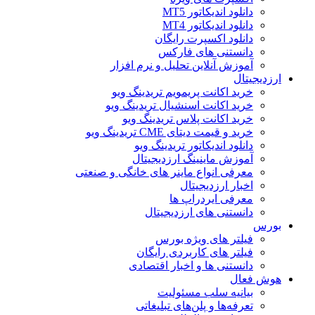
دانلود اندیکاتور MT5
دانلود اندیکاتور MT4
دانلود اکسپرت رایگان
دانستنی های فارکس
آموزش آنلاین تحلیل و نرم افزار
ارزدیجیتال
خرید اکانت پریمویم تریدینگ ویو
خرید اکانت اسنشیال تریدینگ ویو
خرید اکانت پلاس تریدینگ ویو
خرید و قیمت دیتای CME تریدینگ ویو
دانلود اندیکاتور تریدینگ ویو
آموزش ماینینگ ارزدیجیتال
معرفی انواع ماینر های خانگی و صنعتی
اخبار ارزدیجیتال
معرفی ایردراپ ها
دانستنی های ارزدیجیتال
بورس
فیلتر های ویژه بورس
فیلتر های کاربردی رایگان
دانستنی ها و اخبار اقتصادی
هوش فعال
بیانیه سلب مسئولیت
تعرفه‌ها و پلن‌های تبلیغاتی