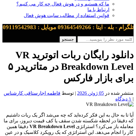
ما که هستیم و در هوش فعال چه کار می کنیم؟
ارتباط با ما
قوانین استفاده از مطالب سایت هوش فعال
تلگرام - بله - ایتا : 09364549266 موبایل : 09119542983
دانلود رایگان ربات اتوترید VR
Breakdown Level در متاتریدر ۵
برای بازار فارکس
منتشر شده در
05 ژوئن 2026
| توسط
فاطمه اجارستاقی کارشناس
|
۱ دیدگاه
آیا تا به حال به این فکر کرده‌اید که چه می‌شد اگر یک ربات داشتیم
که دقیقا در لحظه شکسته شدن سقف یا کف قیمت دیروز، برای ما
معامله باز می‌کرد؟ استراتژی
VR Breakdown Level
دقیقا همین
کار را انجام می‌دهد. این استراتژی که یک رویکرد کلاسیک و در عین