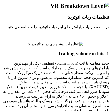
تنظیمات ربات اتوترید
در ادامه جزئیات پارامتر های این ربات اتوترید را مطالعه می کنید
1. Trading volume in lots
حجم معامله یا لات (Trading volume in lots) یکی از مهم‌ترین
پارامترهای مدیریت ریسک در معاملات است که اندازه پوزیشن شما
را تعیین می‌کند. مقدار فعلی ۰.۰۱ لات معادل یک میکرولات است
که کمترین حجم استاندارد محسوب می‌شود و برای شروع کار با
ریسک پایین بسیار مناسب است. برای مثال در بازار طلا
(XAUUSD)، با حجم ۰.۰۱ لات هر پیپ تغییر قیمت تقریباً ۰.۱ دلار
سود یا ضرر ایجاد می‌کند، درحالی‌که حجم ۰.۱۰ لات این مقدار را به
۱ دلار و حجم ۱.۰۰ لات به ۱۰ دلار به ازای هر پیپ می‌رساند.
بنابراین هرچه این عدد بزرگتر باشد، ریسک و البته پتانسیل سوددهی
معامله نیز به همان نسبت افزایش می‌یابد و انتخاب آن باید متناسب
با سرمایه حساب انجام شود.