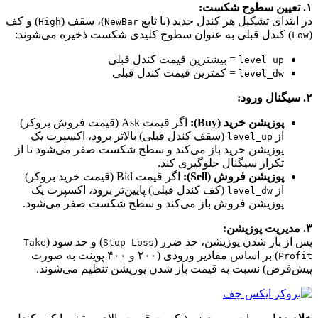
۱. تعیین سطوح شکست:
در ابتدای تشکیل هر کندل جدید (با تابع
)، سقف (
) و کف
High
NewBar
(
) کندل قبلی به عنوان سطوح کلیدی شکست ذخیره می‌شوند:
Low
= بیشترین قیمت کندل قبلی
level_up
= کمترین قیمت کندل قبلی
level_dw
۲. سیگنال ورود:
پوزیشن خرید (Buy):
اگر قیمت Ask (قیمت فروش بروکر)
از
(سقف کندل قبلی) بالاتر برود، اکسپرت یک
level_up
پوزیشن خرید باز می‌کند و سطح شکست صفر می‌شود تا از
تکرار سیگنال جلوگیری کند.
پوزیشن فروش (Sell):
اگر قیمت Bid (قیمت خرید بروکر)
از
(کف کندل قبلی) پایین‌تر برود، اکسپرت یک
level_dw
پوزیشن فروش باز می‌کند و سطح شکست صفر می‌شود.
۳. مدیریت پوزیشن:
پس از باز شدن پوزیشن، حد ضرر (
) و حد سود (
Take
Stop Loss
) بر اساس مقادیر ورودی (۲۰۰ و ۴۰۰ پوینت به صورت
Profit
پیش‌فرض) نسبت به قیمت باز شدن پوزیشن تنظیم می‌شوند.