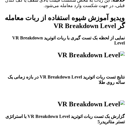
خلاصه:
این ربات به محض شکست قیمت بالای سقف یا کف کندل
قبلی، در جهت شکست وارد معامله می‌شود.
ویدیو آموزش شیوه استفاده از ربات معامله
گر VR Breakdown Level
نمایی از لحظه بک تست گیری با ربات اتوترید VR Breakdown
Level
نتایج تست ربات اتوترید VR Breakdown Level در بازه زمانی یک
ساله روی طلا
گزارش بک تست ربات اتوترید VR Breakdown Level با استراتژی
تستر متاتریدر5