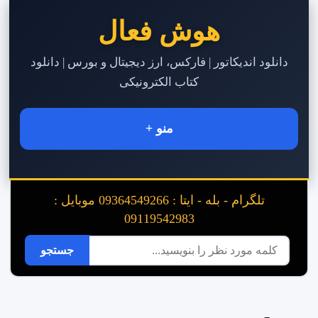
هوش فعال
دانلود اندیکاتور | فارکس، ارز دیجیتال و بورس | دانلود
کتاب الکترونیکی
منو +
تلگرام - بله - ایتا : 09364549266 موبایل :
09119542983