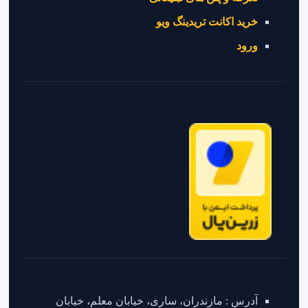
خرید اکانت تریدینگ ویو
ورود
آدرس : مازندران، ساری، خیابان معلم، خیابان