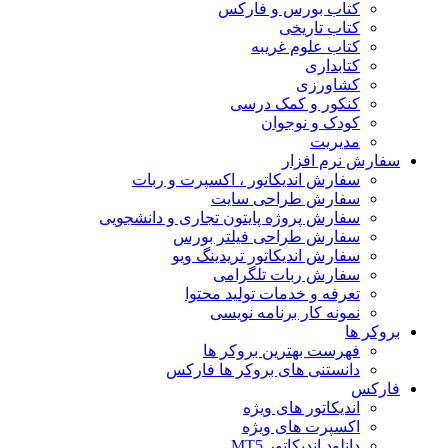
کتاب بورس و فارکس
کتاب تاریخی
کتاب علوم غریبه
کتابداری
کشاورزی
کنکور و کمک‌ درسی
کودک و نوجوان
مدیریت
سفارش نرم افزار
سفارش اندیکاتور ، اکسپرت و ربات
سفارش طراحی سایت
سفارش پروژه پایتون تجاری و دانشجویی
سفارش طراحی فیلتر بورس
سفارش اندیکاتور تریدینگ ویو
سفارش ربات تلگرامی
تعرفه و خدمات تولید محتوا
نمونه کار برنامه نویسی
بروکر ها
فهرست بهترین بروکر ها
دانستنی های بروکر ها فارکس
فارکس
اندیکاتور های ویژه
اکسپرت های ویژه
دانلود اندیکاتور MT5