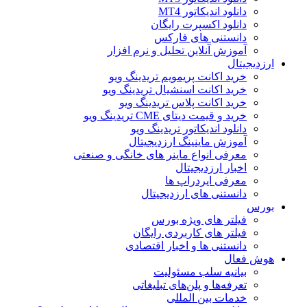
دانلود اندیکاتور MT4
دانلود اکسپرت رایگان
دانستنی های فارکس
آموزش آنلاین تحلیل و نرم افزار
ارزدیجیتال
خرید اکانت پریمویم تریدینگ ویو
خرید اکانت اسنشیال تریدینگ ویو
خرید اکانت پلاس تریدینگ ویو
خرید و قیمت دیتای CME تریدینگ ویو
دانلود اندیکاتور تریدینگ ویو
آموزش ماینینگ ارزدیجیتال
معرفی انواع ماینر های خانگی و صنعتی
اخبار ارزدیجیتال
معرفی ایردراپ ها
دانستنی های ارزدیجیتال
بورس
فیلتر های ویژه بورس
فیلتر های کاربردی رایگان
دانستنی ها و اخبار اقتصادی
هوش فعال
بیانیه سلب مسئولیت
تعرفه‌ها و پلن‌های تبلیغاتی
خدمات بین المللی