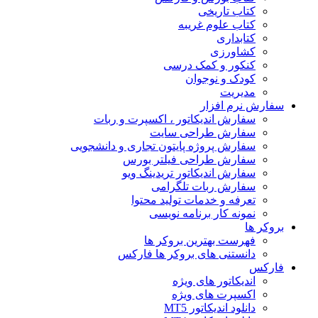
کتاب تاریخی
کتاب علوم غریبه
کتابداری
کشاورزی
کنکور و کمک‌ درسی
کودک و نوجوان
مدیریت
سفارش نرم افزار
سفارش اندیکاتور ، اکسپرت و ربات
سفارش طراحی سایت
سفارش پروژه پایتون تجاری و دانشجویی
سفارش طراحی فیلتر بورس
سفارش اندیکاتور تریدینگ ویو
سفارش ربات تلگرامی
تعرفه و خدمات تولید محتوا
نمونه کار برنامه نویسی
بروکر ها
فهرست بهترین بروکر ها
دانستنی های بروکر ها فارکس
فارکس
اندیکاتور های ویژه
اکسپرت های ویژه
دانلود اندیکاتور MT5