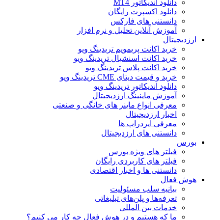
دانلود اندیکاتور MT4
دانلود اکسپرت رایگان
دانستنی های فارکس
آموزش آنلاین تحلیل و نرم افزار
ارزدیجیتال
خرید اکانت پریمویم تریدینگ ویو
خرید اکانت اسنشیال تریدینگ ویو
خرید اکانت پلاس تریدینگ ویو
خرید و قیمت دیتای CME تریدینگ ویو
دانلود اندیکاتور تریدینگ ویو
آموزش ماینینگ ارزدیجیتال
معرفی انواع ماینر های خانگی و صنعتی
اخبار ارزدیجیتال
معرفی ایردراپ ها
دانستنی های ارزدیجیتال
بورس
فیلتر های ویژه بورس
فیلتر های کاربردی رایگان
دانستنی ها و اخبار اقتصادی
هوش فعال
بیانیه سلب مسئولیت
تعرفه‌ها و پلن‌های تبلیغاتی
خدمات بین المللی
ما که هستیم و در هوش فعال چه کار می کنیم؟