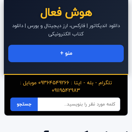
هوش فعال
دانلود اندیکاتور | فارکس، ارز دیجیتال و بورس | دانلود
کتاب الکترونیکی
منو +
تلگرام - بله - ایتا : 09364549266 موبایل :
09119542983