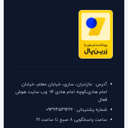
آدرس : مازندران، ساری، خیابان معلم، خیابان
امام هادی،کوچه امام هادی 12- وب سایت هوش
فعال
شماره پشتیبانی : 09364549266
ساعت پاسخگویی 8 صبح تا ساعت 21