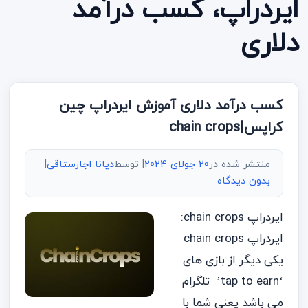
ایردراپ، کسب درآمد
دلاری
کسب درآمد دلاری آموزش ایردراپ چین
کراپس|chain crops
منتشر شده در
20 جولای 2024
| توسط
دیانا اجارستاقی
|
بدون دیدگاه
ایردراپ chain crops:
ایردراپ chain crops
یکی دیگر از بازی های
‘tap to earn’ تلگرام
می باشد یعنی شما با